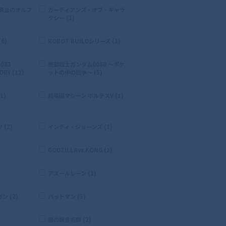
 鉄血のオルフ
ガーディアンズ・オブ・ギャラ
クシー (1)
6)
ROBOT BUILDシリーズ (1)
083
機動戦士ガンダム0080 〜ポケ
RY (12)
ットの中の戦争〜 (5)
1)
超電磁マシーン ボルテスV (1)
(2)
インディ・ジョーンズ (1)
GODZILLAvs.KONG (2)
)
アズールレーン (1)
 (2)
バットマン (3)
鋼の錬金術師 (2)