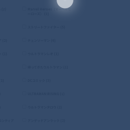
 (2)
Marvel Heroes（マーベルヒ
ーローズ） (2)
ストリートファイター (5)
(2)
チェンソーマン (6)
(1)
ウルトラマンレオ (1)
帰ってきたウルトラマン (1)
2)
DCコミック (3)
)
ULTRAMAN:RISING (1)
)
ウルトラマンタロウ (2)
ロンティア
アンデッドアンラック (2)