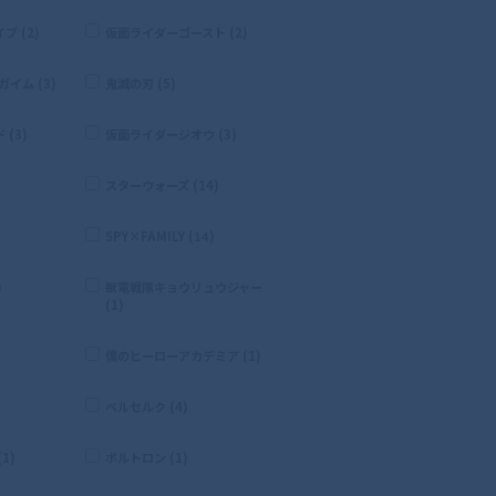
 (2)
仮面ライダーゴースト (2)
イム (3)
鬼滅の刃 (5)
(3)
仮面ライダージオウ (3)
スターウォーズ (14)
SPY×FAMILY (14)
)
獣電戦隊キョウリュウジャー
(1)
僕のヒーローアカデミア (1)
ベルセルク (4)
1)
ボルトロン (1)