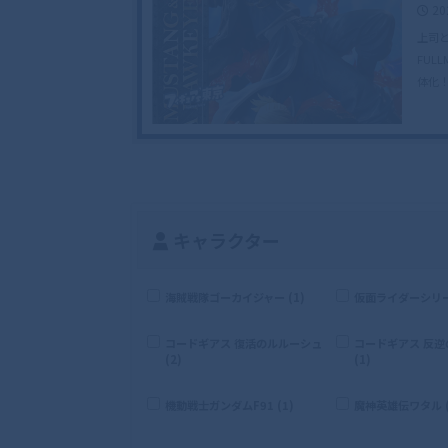
20
上司
FUL
体化
キャラクター
海賊戦隊ゴーカイジャー (1)
仮面ライダーシリーズ
コードギアス 復活のルルーシュ
コードギアス 反
(2)
(1)
機動戦士ガンダムF91 (1)
魔神英雄伝ワタル (