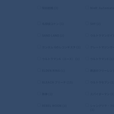
呪術廻戦 (3)
NieR: Automata
名探偵コナン (1)
SHY (2)
SAND LAND (2)
ウルトラマンガイア 
ガンダム Gのレコンギスタ (1)
グレートマジンガー 
ウルトラマンA（エース） (1)
ウルトラマンX (1)
ELDEN RING (1)
葬送のフリーレン (
BLEACH ブリーチ (13)
ウルトラセブン (1
鉄拳 (2)
スパイダーマン (1
REBEL MOON (3)
シャングリラ・フ
(1)