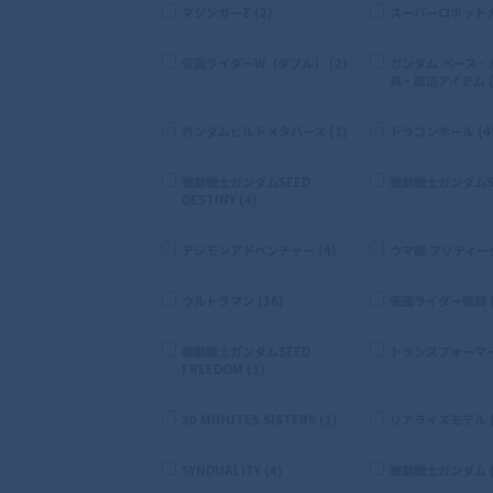
マジンガーZ (2)
スーパーロボット大戦
仮面ライダーW（ダブル） (2)
ガンダム ベース・
具・周辺アイテム (
ガンダムビルドメタバース (1)
ドラゴンボール (4
機動戦士ガンダムSEED
機動戦士ガンダムSE
DESTINY (4)
デジモンアドベンチャー (4)
ウマ娘 プリティーダ
ウルトラマン (16)
仮面ライダー龍騎 (
機動戦士ガンダムSEED
トランスフォーマー 
FREEDOM (3)
30 MINUTES SISTERS (1)
リアライズモデル (
SYNDUALITY (4)
機動戦士ガンダム (