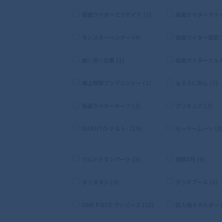
仮面ライダーエグゼイド (2)
仮面ライダードライブ
モンスターハンター (4)
仮面ライダー鎧武/ガ
幽☆遊☆白書 (1)
仮面ライダービルド 
爆上戦隊ブンブンジャー (1)
るろうに剣心 (3)
仮面ライダーギーツ (2)
プリキュア (2)
NARUTO-ナルト- (19)
セーラームーン (8
ウルトラマンアーク (3)
怪獣8号 (6)
ダンダダン (4)
デッドプール (3)
ONE PIECE ワンピース (23)
超人機メタルダー (