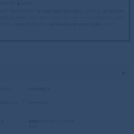
24-08-22
admin
と部下、攻め手と守り手、同じ理想と贖罪を背負う者同士。TVアニメ「鋼の錬金術師
LMETAL ALCHEMIST」から、ロイ・マスタングとリザ・ホークアイを1/6スケールで立
！エルリック兄弟と並ぶ名バディ、焔の錬金術師と鷹の目を持つ狙撃手。そのコ…
▲
 (1)
ケロロ軍曹 (2)
逆のルルーシュ
ガサラキ (1)
2)
機動戦士クロスボーン・ガンダ
ム (1)