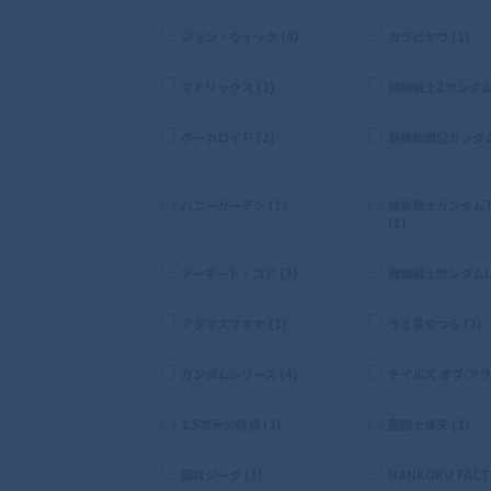
ジョン・ウィック (4)
カラビヤウ (1)
マトリックス (1)
機動戦士Zガンダム 
ボーカロイド (2)
新機動戦記ガンダムW
バニーガーデン (1)
機動戦士ガンダムTH
(1)
アーマード・コア (3)
機動戦士ガンダムUC
アダマスマキナ (1)
うる星やつら (2)
ガンダムシリーズ (4)
テイルズ オブ アライ
2.5次元の誘惑 (2)
聖闘士星矢 (1)
鋼鉄ジーグ (1)
NANKOKU FACTO