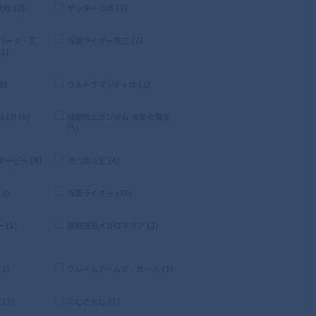
 (3)
ゲッターロボ (2)
パーツ・工
仮面ライダー電王 (2)
1)
9)
ウルトラマンティガ (2)
ED (6)
機動戦士ガンダム 水星の魔女
(5)
ービー (6)
遊☆戯☆王 (4)
2)
仮面ライダー (26)
(1)
無限邂逅メガロマリア (2)
3)
フレームアームズ・ガール (1)
21)
にじさんじ (1)