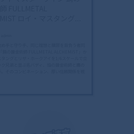
 FULLMETAL
EMIST ロイ・マスタング...
admin
攻め手と守り手、同じ理想と贖罪を背負う者同
鋼の錬金術師 FULLMETAL ALCHEMIST」か
タングとリザ・ホークアイを1/6スケールで立
ック兄弟と並ぶ名バディ、焔の錬金術師と鷹の
手。そのコンビネーション、厚い信頼関係を戦