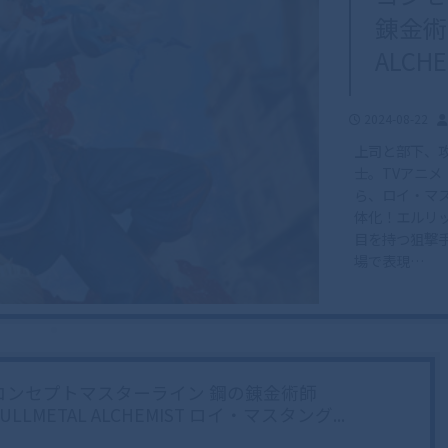
錬金術師
ALCH
2024-08-22
上司と部下、
士。TVアニメ「
ら、ロイ・マス
体化！エルリ
目を持つ狙撃
場で表現…
コンセプトマスターライン 鋼の錬金術師
FULLMETAL ALCHEMIST ロイ・マスタング...