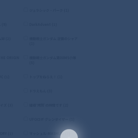
ジュラシック・パーク (1)
(9)
DarkAdvent (1)
 (2)
機動戦士ガンダム 逆襲のシャア
(1)
E ORIGIN
機動戦士ガンダム第08MS小隊
(5)
 (1)
トップをねらえ！ (1)
ドラえもん (3)
ズ (3)
姫様‘拷問’の時間です (2)
UFOロボ グレンダイザー (1)
RY (1)
マッシュル-MASHLE- (7)