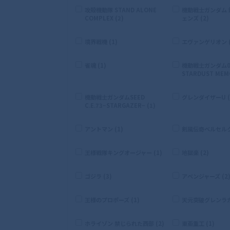
攻殻機動隊 STAND ALONE
機動戦士ガンダム
COMPLEX (2)
ェンズ (2)
境界戦機 (1)
エヴァンゲリオン (
雀魂 (1)
機動戦士ガンダム0
STARDUST MEMO
機動戦士ガンダムSEED
グレンダイザーU (
C.E.73−STARGAZER− (1)
アントマン (1)
剣風伝奇ベルセルク 
王様戦隊キングオージャー (1)
地獄楽 (2)
ゴジラ (3)
アベンジャーズ (2
王様のプロポーズ (1)
天元突破グレンラガン
ホライゾン 禁じられた西部 (2)
東亜重工 (1)