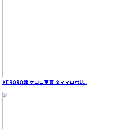
S.H.Figuarts（真骨彫製法） ウルトラマンダイ
ナ フラッシュタイプ
KERORO魂 ケロロ軍曹 タママロボU...
S.H.Figuarts（真骨彫製法） 海賊戦隊ゴーカイ
ジャー ゴーカイレッド