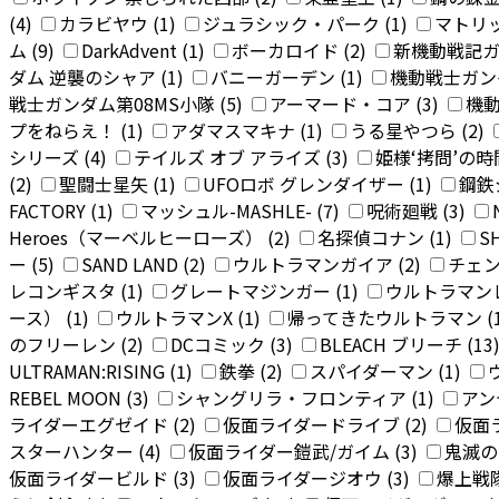
(4)
カラビヤウ (1)
ジュラシック・パーク (1)
マトリッ
ム (9)
DarkAdvent (1)
ボーカロイド (2)
新機動戦記ガン
ダム 逆襲のシャア (1)
バニーガーデン (1)
機動戦士ガンダム
戦士ガンダム第08MS小隊 (5)
アーマード・コア (3)
機動
プをねらえ！ (1)
アダマスマキナ (1)
うる星やつら (2)
シリーズ (4)
テイルズ オブ アライズ (3)
姫様‘拷問’の時間
(2)
聖闘士星矢 (1)
UFOロボ グレンダイザー (1)
鋼鉄
FACTORY (1)
マッシュル-MASHLE- (7)
呪術廻戦 (3)
Heroes（マーベルヒーローズ） (2)
名探偵コナン (1)
SH
ー (5)
SAND LAND (2)
ウルトラマンガイア (2)
チェン
レコンギスタ (1)
グレートマジンガー (1)
ウルトラマンレ
ース） (1)
ウルトラマンX (1)
帰ってきたウルトラマン (
のフリーレン (2)
DCコミック (3)
BLEACH ブリーチ (13
ULTRAMAN:RISING (1)
鉄拳 (2)
スパイダーマン (1)
REBEL MOON (3)
シャングリラ・フロンティア (1)
アン
ライダーエグゼイド (2)
仮面ライダードライブ (2)
仮面
スターハンター (4)
仮面ライダー鎧武/ガイム (3)
鬼滅の刃
仮面ライダービルド (3)
仮面ライダージオウ (3)
爆上戦隊