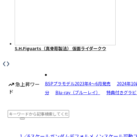
S.H.Figuarts（真骨彫製法） 仮面ライダークウ
ガ マイティフォーム 50th Anniversary Ver.
‹
›
急上昇ワー
BSPプラモデル2023年4〜6月発売
2024年1
ド
分
Blu-ray（ブルーレイ）
特典付きグラビ
1／6スケール
ガンダム
デフォルメ
ノンスケール
可動