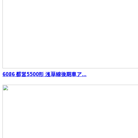
6086 都営5500形 浅草線後期車ア...
S.H.Figuarts （真骨彫製法） 仮面ライダーファ
イズ