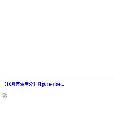
S.H.Figuarts（真骨彫製法） 仮面ライダーウィ
ザード フレイムスタイル 10th Anniversary
Ver.
【10月再生産分】Figure-rise...