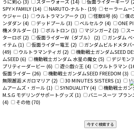
うに剣心 (3)
スターウォーズ (14)
仮面ライダーギーツ (
SPY×FAMILY (14)
NARUTO-ナルト- (19)
セーラームーン
ウジャー (1)
ウルトラマンアーク (3)
怪獣8号 (6)
僕の
ンダダン (4)
デッドプール (3)
ベルセルク (4)
ONE P
機メタルダー (1)
ボルトロン (1)
マジンガーZ (2)
スー
ターロボ (2)
仮面ライダーW（ダブル） (2)
ガンダム 
イテム (1)
仮面ライダー電王 (2)
ガンダムビルドメタバース
(49)
ウルトラマンティガ (2)
機動戦士ガンダムSEED DEST
ムSEED (6)
機動戦士ガンダム 水星の魔女 (5)
デジモンア
プリティーダービー (6)
遊☆戯☆王 (4)
ウルトラマン (1
仮面ライダー (26)
機動戦士ガンダムSEED FREEDOM (3)
無限邂逅メガロマリア (2)
30 MINUTES SISTERS (1)
リ
ムアームズ・ガール (1)
SYNDUALITY (4)
機動戦士ガンダ
M.S.G モデリングサポートグッズ (1)
バニースーツ プランニ
(4)
その他 (70)