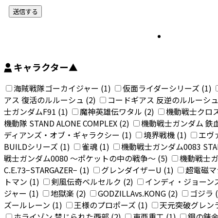
キャラクター
▲
海賊戦隊ゴーカイジャー (1)
仮面ライダーシリーズ (1)
アス 復活のルルーシュ (2)
コードギアス 反逆のルルーシュ 
士ガンダムF91 (1)
魔神英雄伝ワタル (2)
機動戦士クロス
機動隊 STAND ALONE COMPLEX (2)
機動戦士ガンダム 鉄血
ディアンズ・オブ・ギャラクシー (1)
境界戦機 (1)
エヴァ
BUILDシリーズ (1)
雀魂 (1)
機動戦士ガンダム0083 STARD
戦士ガンダム0080 〜ポケットの中の戦争〜 (5)
機動戦士ガ
C.E.73−STARGAZER− (1)
グレンダイザーU (1)
超電磁マシ
トマン (1)
剣風伝奇ベルセルク (2)
インディ・ジョーンズ 
ジャー (1)
地獄楽 (2)
GODZILLAvs.KONG (2)
ゴジラ (
ズールレーン (1)
王様のプロポーズ (1)
天元突破グレンラ
ホライゾン 禁じられた西部 (2)
東亜重工 (1)
鋼の錬金