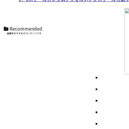
S.H.Figuarts（真骨彫製法） 仮面ライダーディ
ケイド 50th Anniversary Ver.
Recommended
編集部おすすめのコンテンツです
S.H.Figuarts（真骨彫製法） ウルトラマンティ
ガ パワータイプ