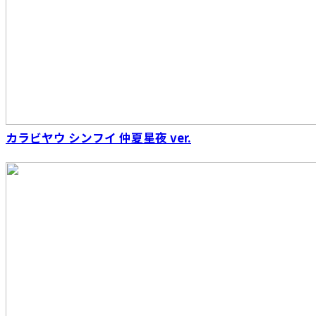
ROBOT魂 ＜SIDE MS＞ 機動戦士ガンダム 連邦
軍武器セット ver. A.N.I.M.E.
カラビヤウ シンフイ 仲夏星夜 ver.