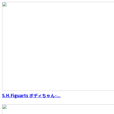
【再販】S.H.Figuarts（真骨彫製法） ウルトラ
マン
S.H.Figuarts ボディちゃん-...