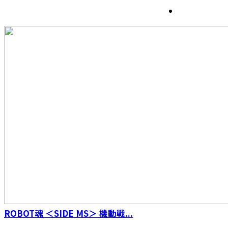
S.H.Figuarts（真骨彫製法） 仮面ライダーW サ
イクロンジョーカー 風都探偵アニメ化記念
ROBOT魂 ＜SIDE MS＞ 機動戦...