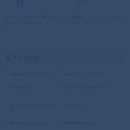
Figuarts mini 劇場版『機動戦士ガ
【再販版】フィギュアーツZERO ド
ンダムSEED FREEDOM』 キラ・ヤ
ラえもん 野比のび太
マト
キャラクター
▲
海賊戦隊ゴーカイジャー (1)
仮面ライダーシリーズ (1)
ケロロ軍曹 (2)
コードギアス 復活のルルーシュ
(2)
コードギアス 反逆のルルーシュ
ガサラキ (1)
(1)
機動戦士ガンダムF91 (1)
魔神英雄伝ワタル (2)