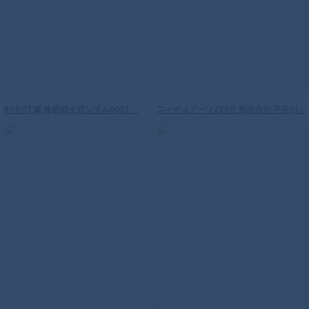
ROBOT魂 機動戦士ガンダム0083 ...
フィギュアーツZERO 鬼滅の刃 不死川...
S.H.Figuarts（真骨彫製法） 仮面ライダ
ーW サイクロンジョーカー 風都探偵アニ
メ化記念