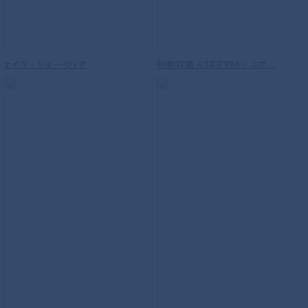
ナイツ・シューペリア
ROBOT魂 ＜SIDE EVA＞ エヴ...
【再販】S.H.Figuarts（真骨彫製法） ウ
ルトラマン