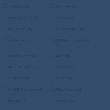
るろうに剣心 (3)
スターウォーズ (14)
仮面ライダーギーツ (2)
プリキュア (2)
SPY×FAMILY (14)
NARUTO-ナルト- (19)
セーラームーン (8)
獣電戦隊キョウリュウジャー
(1)
ウルトラマンアーク (3)
怪獣8号 (6)
僕のヒーローアカデミア (1)
ダンダダン (4)
デッドプール (3)
ベルセルク (4)
ONE PIECE ワンピース (23)
超人機メタルダー (1)
ボルトロン (1)
マジンガーZ (2)