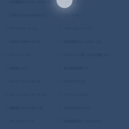
王様戦隊キングオージャー (1)
地獄楽 (2)
GODZILLAvs.KONG (2)
ゴジラ (3)
アベンジャーズ (2)
アズールレーン (1)
王様のプロポーズ (1)
天元突破グレンラガン (2)
バットマン (3)
ホライゾン 禁じられた西部 (2)
東亜重工 (1)
鋼の錬金術師 (2)
ジョン・ウィック (4)
カラビヤウ (1)
ジュラシック・パーク (1)
マトリックス (1)
機動戦士Zガンダム (9)
DarkAdvent (1)
ボーカロイド (2)
新機動戦記ガンダムW (2)