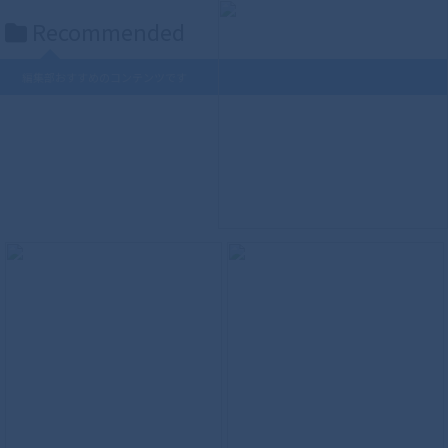
Recommended
編集部おすすめのコンテンツです
S.H.Figuarts（真骨彫製法） ウルトラマ
ンティガ パワータイプ