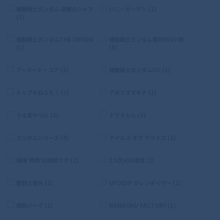
機動戦士ガンダム 逆襲のシャア
バニーガーデン (1)
(1)
機動戦士ガンダムTHE ORIGIN
機動戦士ガンダム第08MS小隊
(1)
(5)
アーマード・コア (3)
機動戦士ガンダムUC (1)
トップをねらえ！ (1)
アダマスマキナ (1)
うる星やつら (2)
ドラえもん (3)
ガンダムシリーズ (4)
テイルズ オブ アライズ (3)
姫様‘拷問’の時間です (2)
2.5次元の誘惑 (2)
聖闘士星矢 (1)
UFOロボ グレンダイザー (1)
鋼鉄ジーグ (1)
NANKOKU FACTORY (1)