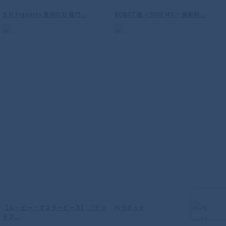
S.H.Figuarts 鬼滅の刃 竈門...
ROBOT魂 ＜SIDE MS＞ 機動戦...
S.H.Figuarts（真骨彫製法） 仮面ライダ
ーウィザード フレイムスタイル 10th
Anniversary Ver.
【ムービー・マスターピース】 『デッ
ベラボット
S.H.Figuarts（真骨彫製法） ウルトラマ
ドプ...
ンダイナ フラッシュタイプ