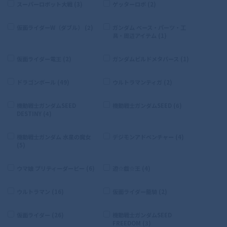
スーパーロボット大戦 (3)
ゲッターロボ (2)
仮面ライダーW（ダブル） (2)
ガンダム ベース・パーツ・工
具・周辺アイテム (1)
仮面ライダー電王 (2)
ガンダムビルドメタバース (1)
ドラゴンボール (49)
ウルトラマンティガ (2)
機動戦士ガンダムSEED
機動戦士ガンダムSEED (6)
DESTINY (4)
機動戦士ガンダム 水星の魔女
デジモンアドベンチャー (4)
(5)
ウマ娘 プリティーダービー (6)
遊☆戯☆王 (4)
ウルトラマン (16)
仮面ライダー龍騎 (2)
仮面ライダー (26)
機動戦士ガンダムSEED
FREEDOM (3)