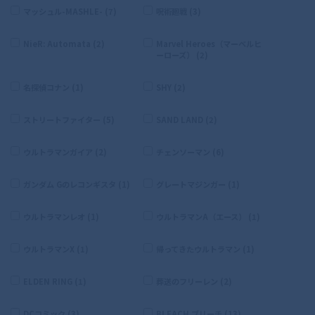
マッシュル-MASHLE- (7)
呪術廻戦 (3)
NieR: Automata (2)
Marvel Heroes（マーベルヒ
ーローズ） (2)
名探偵コナン (1)
SHY (2)
ストリートファイター (5)
SAND LAND (2)
ウルトラマンガイア (2)
チェンソーマン (6)
ガンダム Gのレコンギスタ (1)
グレートマジンガー (1)
ウルトラマンレオ (1)
ウルトラマンA（エース） (1)
ウルトラマンX (1)
帰ってきたウルトラマン (1)
ELDEN RING (1)
葬送のフリーレン (2)
DCコミック (3)
BLEACH ブリーチ (13)