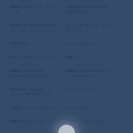
機動戦士クロスボーン・ガンダ
攻殻機動隊 STAND ALONE
ム (1)
COMPLEX (2)
機動戦士ガンダム 鉄血のオルフ
ガーディアンズ・オブ・ギャラ
ェンズ (2)
クシー (1)
境界戦機 (1)
エヴァンゲリオン (6)
ROBOT BUILDシリーズ (1)
雀魂 (1)
機動戦士ガンダム0083
機動戦士ガンダム0080 〜ポケ
STARDUST MEMORY (12)
ットの中の戦争〜 (5)
機動戦士ガンダムSEED
グレンダイザーU (1)
C.E.73−STARGAZER− (1)
超電磁マシーン ボルテスV (1)
アントマン (1)
剣風伝奇ベルセルク (2)
インディ・ジョーンズ (1)