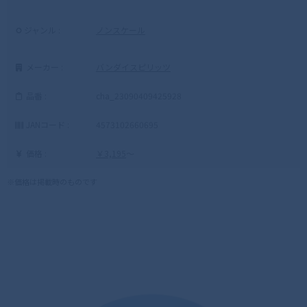
ジャンル :
ノンスケール
メーカー :
バンダイスピリッツ
品番 :
cha_23090409425928
JANコード :
4573102660695
価格 :
￥3,195
～
※価格は掲載時のものです