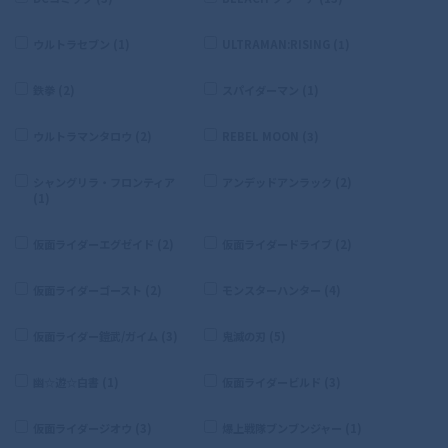
ウルトラセブン (1)
ULTRAMAN:RISING (1)
鉄拳 (2)
スパイダーマン (1)
ウルトラマンタロウ (2)
REBEL MOON (3)
シャングリラ・フロンティア
アンデッドアンラック (2)
(1)
仮面ライダーエグゼイド (2)
仮面ライダードライブ (2)
仮面ライダーゴースト (2)
モンスターハンター (4)
仮面ライダー鎧武/ガイム (3)
鬼滅の刃 (5)
幽☆遊☆白書 (1)
仮面ライダービルド (3)
仮面ライダージオウ (3)
爆上戦隊ブンブンジャー (1)