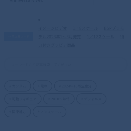
イメージビデオ
1／8スケール
BSPプラモ
デル2023年1〜3月発売
1／12スケール
特
急上昇ワード
典付きグラビア商品
ガンダム
電車
2024年10再生産分
可動フィギュア
2010〜年代
デフォルメ
関東地方
ノンスケール
S.H.Figuarts（真骨彫製法） 仮面ライダ
ーディケイド 50th Anniversary Ver.