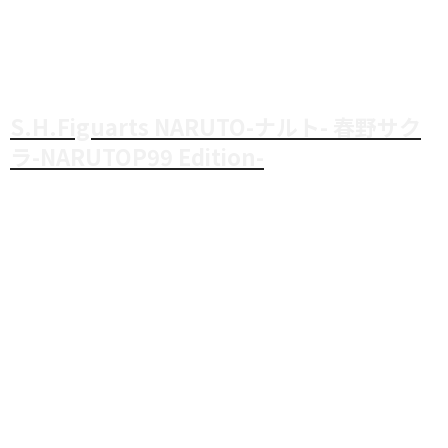
S.H.Figuarts NARUTO-ナルト- 春野サク
ラ-NARUTOP99 Edition-