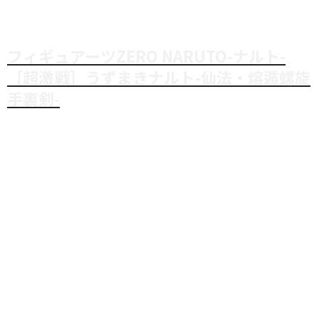
フィギュアーツZERO NARUTO-ナルト-
［超激戦］うずまきナルト-仙法・熔遁螺旋
手裏剣-