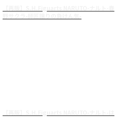
【再販】S.H.Figuarts NARUTO-ナルト-春
野サクラ-師匠譲りの負けん気-
【再販】S.H.Figuarts NARUTO-ナルト-は