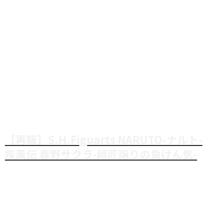
【再販】S.H.Figuarts NARUTO-ナルト-
疾風伝 春野サクラ-師匠譲りの負けん気-