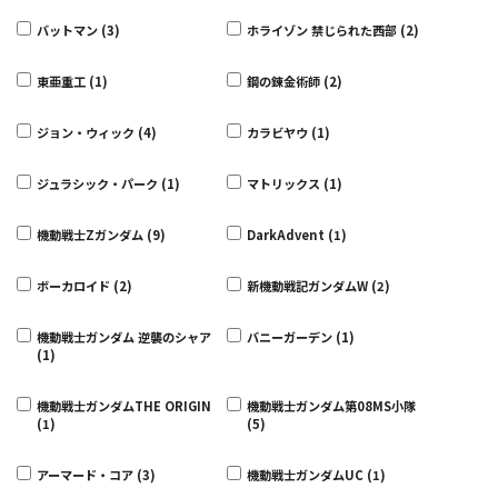
バットマン (3)
ホライゾン 禁じられた西部 (2)
東亜重工 (1)
鋼の錬金術師 (2)
ジョン・ウィック (4)
カラビヤウ (1)
ジュラシック・パーク (1)
マトリックス (1)
機動戦士Zガンダム (9)
DarkAdvent (1)
ボーカロイド (2)
新機動戦記ガンダムW (2)
機動戦士ガンダム 逆襲のシャア
バニーガーデン (1)
(1)
機動戦士ガンダムTHE ORIGIN
機動戦士ガンダム第08MS小隊
(1)
(5)
アーマード・コア (3)
機動戦士ガンダムUC (1)