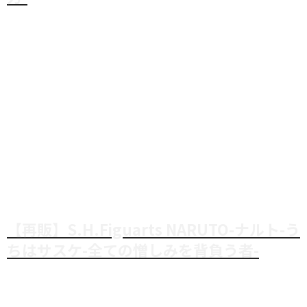
【再販】S.H.Figuarts NARUTO-ナルト-う
ちはサスケ-全ての憎しみを背負う者-