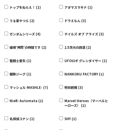
トップをねらえ！ (1)
アダマスマキナ (1)
うる星やつら (2)
ドラえもん (3)
ガンダムシリーズ (4)
テイルズ オブ アライズ (3)
姫様‘拷問’の時間です (2)
2.5次元の誘惑 (2)
聖闘士星矢 (1)
UFOロボ グレンダイザー (1)
鋼鉄ジーグ (1)
NANKOKU FACTORY (1)
マッシュル-MASHLE- (7)
呪術廻戦 (3)
NieR: Automata (2)
Marvel Heroes（マーベルヒ
ーローズ） (2)
名探偵コナン (1)
SHY (2)