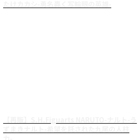
たけカカシ-勇名轟く写輪眼の英雄-
【再販】S.H.Figuarts NARUTO-ナルト-う
ずまきナルト-希望を託された九尾の人柱
力-