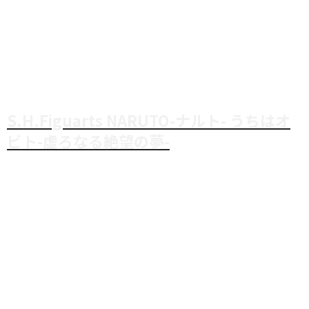
S.H.Figuarts NARUTO-ナルト- うちはオ
ビト-虚ろなる絶望の夢-