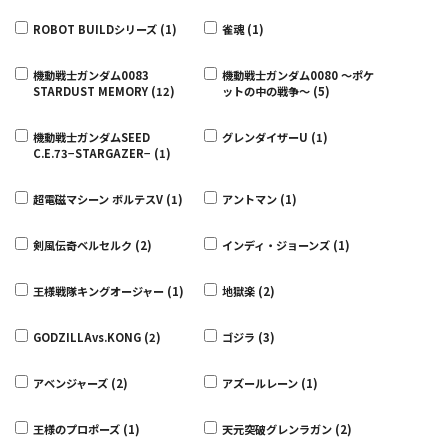
ROBOT BUILDシリーズ (1)
雀魂 (1)
機動戦士ガンダム0083
機動戦士ガンダム0080 〜ポケ
STARDUST MEMORY (12)
ットの中の戦争〜 (5)
機動戦士ガンダムSEED
グレンダイザーU (1)
C.E.73−STARGAZER− (1)
超電磁マシーン ボルテスV (1)
アントマン (1)
剣風伝奇ベルセルク (2)
インディ・ジョーンズ (1)
王様戦隊キングオージャー (1)
地獄楽 (2)
GODZILLAvs.KONG (2)
ゴジラ (3)
アベンジャーズ (2)
アズールレーン (1)
王様のプロポーズ (1)
天元突破グレンラガン (2)