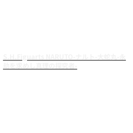
S.H.Figuarts NARUTO-ナルト-大蛇丸-永
劫を求めし真理の探究者-