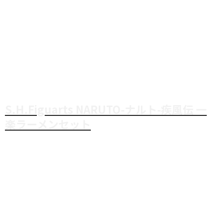
S.H.Figuarts NARUTO-ナルト-疾風伝 一
楽ラーメンセット