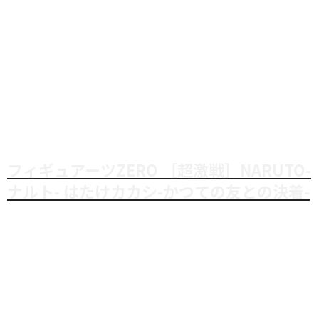
フィギュアーツZERO ［超激戦］NARUTO-
ナルト- はたけカカシ-かつての友との決着-