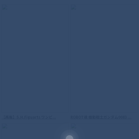
S.H.Figuarts（真骨彫製法） ウルトラマ
ンティガ パワータイプ
S.H.Figuarts（真骨彫製法） 仮面ライダ
【再販】S.H.Figuarts ワンピ...
ROBOT魂 機動戦士ガンダム0083 ...
ーW サイクロンジョーカー 風都探偵アニ
メ化記念