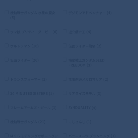
機動戦士ガンダム 水星の魔女
デジモンアドベンチャー (4)
(5)
ウマ娘 プリティーダービー (6)
遊☆戯☆王 (4)
ウルトラマン (16)
仮面ライダー龍騎 (2)
仮面ライダー (26)
機動戦士ガンダムSEED
FREEDOM (3)
トランスフォーマー (1)
無限邂逅メガロマリア (2)
30 MINUTES SISTERS (1)
リアライズモデル (3)
フレームアームズ・ガール (1)
SYNDUALITY (4)
機動戦士ガンダム (21)
にじさんじ (1)
M.S.G モデリングサポートグッ
バニースーツ プランニング (1)