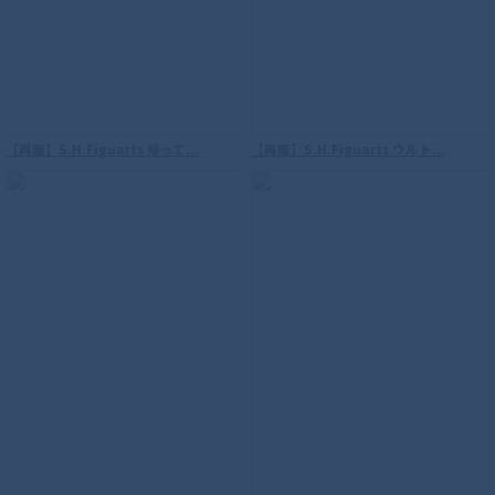
S.H.Figuarts（真骨彫製法） 海賊戦隊ゴ
ーカイジャー ゴーカイレッド
【再販】S.H.Figuarts 帰って...
【再販】S.H.Figuarts ウルト...