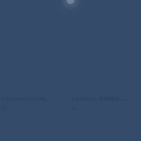
【再販】S.H.Figuarts（真骨彫製法） ウ
ルトラマン
S.H.Figuarts SPY×FAM...
S.H.Figuarts（真骨彫製法） ...