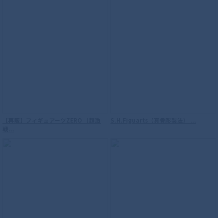
S.H.Figuarts（真骨彫製法） 仮面ライダ
ーウィザード フレイムスタイル 10th
Anniversary Ver.
【再販】フィギュアーツZERO ［超激
S.H.Figuarts（真骨彫製法） ...
戦...