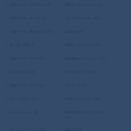
仮面ライダーエグゼイド (2)
仮面ライダードライブ (2)
仮面ライダーゴースト (2)
モンスターハンター (4)
仮面ライダー鎧武/ガイム (3)
鬼滅の刃 (5)
幽☆遊☆白書 (1)
仮面ライダービルド (3)
仮面ライダージオウ (3)
爆上戦隊ブンブンジャー (1)
るろうに剣心 (3)
スターウォーズ (14)
仮面ライダーギーツ (2)
プリキュア (2)
SPY×FAMILY (14)
NARUTO-ナルト- (19)
セーラームーン (8)
獣電戦隊キョウリュウジャー
(1)
ウルトラマンアーク (3)
怪獣8号 (6)