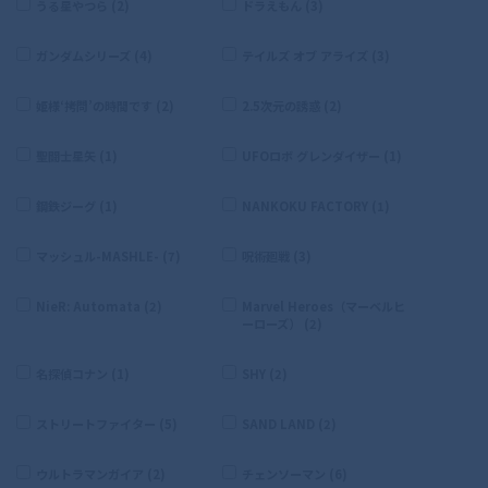
うる星やつら (2)
ドラえもん (3)
ガンダムシリーズ (4)
テイルズ オブ アライズ (3)
姫様‘拷問’の時間です (2)
2.5次元の誘惑 (2)
聖闘士星矢 (1)
UFOロボ グレンダイザー (1)
鋼鉄ジーグ (1)
NANKOKU FACTORY (1)
マッシュル-MASHLE- (7)
呪術廻戦 (3)
NieR: Automata (2)
Marvel Heroes（マーベルヒ
ーローズ） (2)
名探偵コナン (1)
SHY (2)
ストリートファイター (5)
SAND LAND (2)
ウルトラマンガイア (2)
チェンソーマン (6)