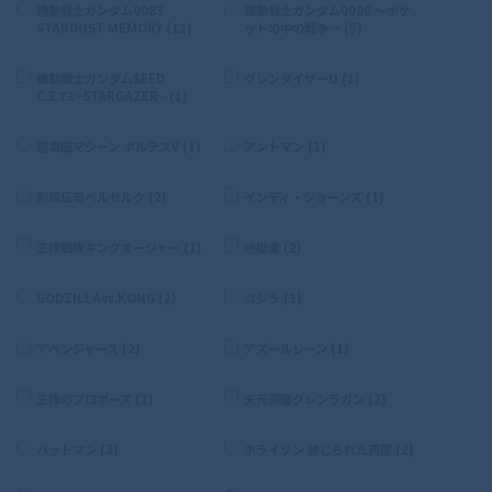
機動戦士ガンダム0083
機動戦士ガンダム0080 〜ポケ
STARDUST MEMORY (12)
ットの中の戦争〜 (5)
機動戦士ガンダムSEED
グレンダイザーU (1)
C.E.73−STARGAZER− (1)
超電磁マシーン ボルテスV (1)
アントマン (1)
剣風伝奇ベルセルク (2)
インディ・ジョーンズ (1)
王様戦隊キングオージャー (1)
地獄楽 (2)
GODZILLAvs.KONG (2)
ゴジラ (3)
アベンジャーズ (2)
アズールレーン (1)
王様のプロポーズ (1)
天元突破グレンラガン (2)
バットマン (3)
ホライゾン 禁じられた西部 (2)