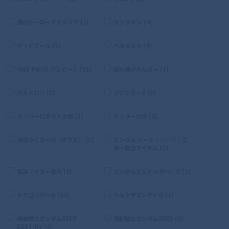
僕のヒーローアカデミア (1)
ダンダダン (4)
デッドプール (3)
ベルセルク (4)
ONE PIECE ワンピース (23)
超人機メタルダー (1)
ボルトロン (1)
マジンガーZ (2)
スーパーロボット大戦 (3)
ゲッターロボ (2)
仮面ライダーW（ダブル） (2)
ガンダム ベース・パーツ・工
具・周辺アイテム (1)
仮面ライダー電王 (2)
ガンダムビルドメタバース (1)
ドラゴンボール (49)
ウルトラマンティガ (2)
機動戦士ガンダムSEED
機動戦士ガンダムSEED (6)
DESTINY (4)