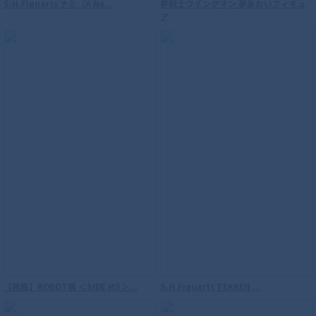
S.H.Figuarts ナミ（A Ne...
夢戦士ウイングマン 夢あおいフィギュ
ア
【再販】ROBOT魂 ＜SIDE MS＞...
S.H.Figuarts TEKKEN ...