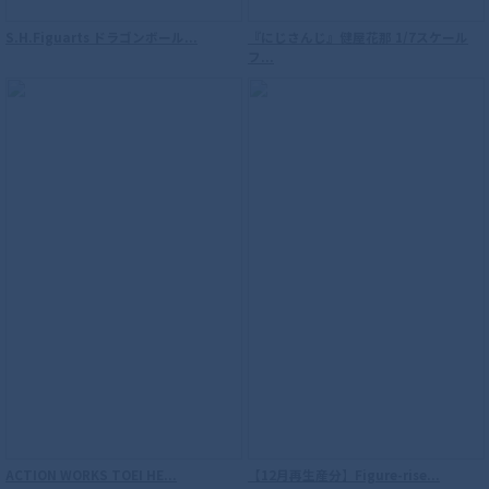
S.H.Figuarts ドラゴンボール...
『にじさんじ』健屋花那 1/7スケール
フ...
ACTION WORKS TOEI HE...
【12月再生産分】Figure-rise...