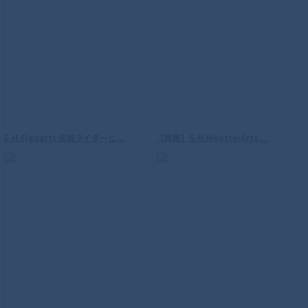
S.H.Figuarts（真骨彫製法） ウルトラマ
ンダイナ フラッシュタイプ
S.H.Figuarts 仮面ライダービ...
【再販】S.H.MonsterArts ...