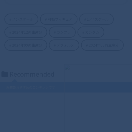
ノンスケール
可動フィギュア
1／4スケール
S.H.Figuarts（真骨彫製法） 仮面ライダ
2024年12再生産分
ガンプラ
ガンダム
ーディケイド 50th Anniversary Ver.
2024年09再生産分
デフォルメ
2024年08再生産分
Recommended
編集部おすすめのコンテンツです