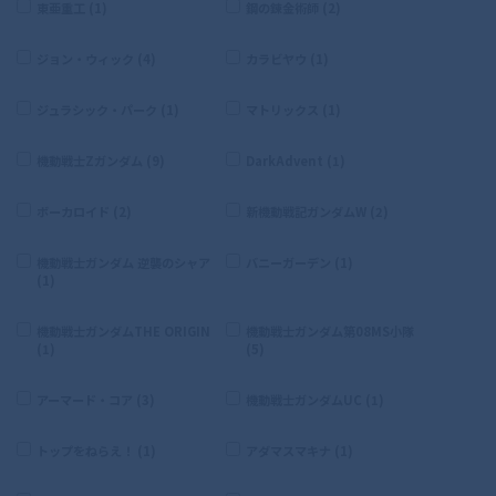
東亜重工 (1)
鋼の錬金術師 (2)
ジョン・ウィック (4)
カラビヤウ (1)
ジュラシック・パーク (1)
マトリックス (1)
機動戦士Zガンダム (9)
DarkAdvent (1)
ボーカロイド (2)
新機動戦記ガンダムW (2)
機動戦士ガンダム 逆襲のシャア
バニーガーデン (1)
(1)
機動戦士ガンダムTHE ORIGIN
機動戦士ガンダム第08MS小隊
(1)
(5)
アーマード・コア (3)
機動戦士ガンダムUC (1)
トップをねらえ！ (1)
アダマスマキナ (1)