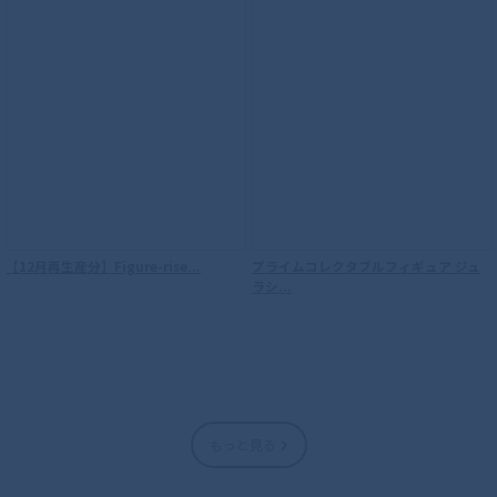
【12月再生産分】Figure-rise...
プライムコレクタブルフィギュア ジュ
ラシ...
もっと見る