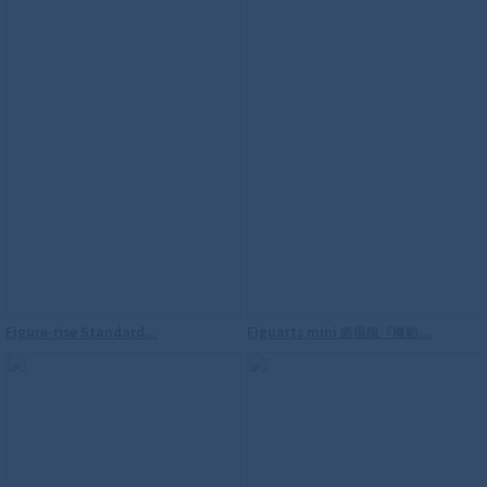
Figure-rise Standard...
Figuarts mini 劇場版『機動...