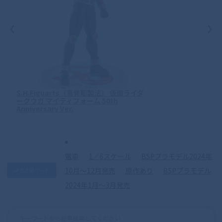
‹
›
S.H.Figuarts（真骨彫製法） 仮面ライダ
ークウガ マイティフォーム 50th
Anniversary Ver.
電車
1／6スケール
BSPプラモデル2024年
10月〜12月発売
原作あり
BSPプラモデル
急上昇ワード
2024年1月〜3月発売