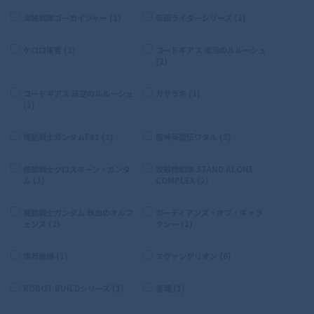
海賊戦隊ゴーカイジャー (1)
仮面ライダーシリーズ (1)
ケロロ軍曹 (2)
コードギアス 復活のルルーシュ
(2)
コードギアス 反逆のルルーシュ
ガサラキ (1)
(1)
機動戦士ガンダムF91 (1)
魔神英雄伝ワタル (2)
機動戦士クロスボーン・ガンダ
攻殻機動隊 STAND ALONE
ム (1)
COMPLEX (2)
機動戦士ガンダム 鉄血のオルフ
ガーディアンズ・オブ・ギャラ
ェンズ (2)
クシー (1)
境界戦機 (1)
エヴァンゲリオン (6)
ROBOT BUILDシリーズ (1)
雀魂 (1)