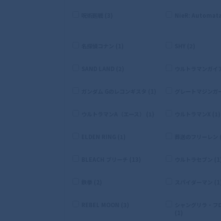
呪術廻戦 (3)
NieR: Automata
名探偵コナン (1)
SHY (2)
SAND LAND (2)
ウルトラマンガイア 
ガンダム Gのレコンギスタ (1)
グレートマジンガー 
ウルトラマンA（エース） (1)
ウルトラマンX (1)
ELDEN RING (1)
葬送のフリーレン (
BLEACH ブリーチ (13)
ウルトラセブン (1
鉄拳 (2)
スパイダーマン (1
REBEL MOON (3)
シャングリラ・フ
(1)