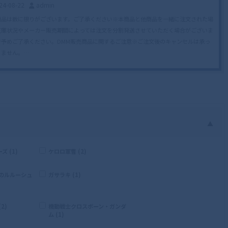
24-08-22
admin
商品は数に限りがございます。ご了承ください※本商品と他商品を一緒に注文された場
在庫状況やメーカー販売期間によっては注文を分割発送させていただく場合がございま
で予めご了承ください。DMM販売商品に関するご注意※ご注文後のキャンセルは承っ
りません。…
▲
 (1)
ケロロ軍曹 (2)
逆のルルーシュ
ガサラキ (1)
2)
機動戦士クロスボーン・ガンダ
ム (1)