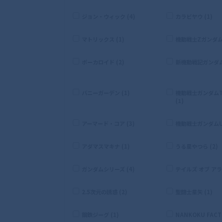
ジョン・ウィック (4)
カラビヤウ (1)
マトリックス (1)
機動戦士Zガンダム 
ボーカロイド (2)
新機動戦記ガンダムW
バニーガーデン (1)
機動戦士ガンダムTH
(1)
アーマード・コア (3)
機動戦士ガンダムUC
アダマスマキナ (1)
うる星やつら (2)
ガンダムシリーズ (4)
テイルズ オブ アライ
2.5次元の誘惑 (2)
聖闘士星矢 (1)
鋼鉄ジーグ (1)
NANKOKU FACTO