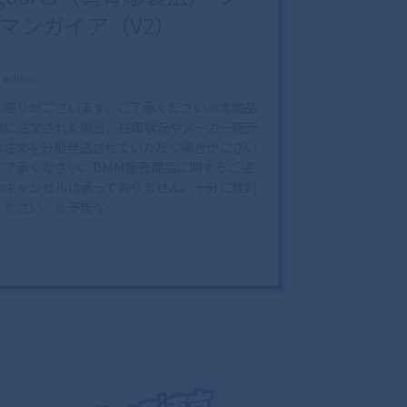
マンガイア（V2）
admin
に限りがございます。ご了承ください※本商品
緒に注文された場合、在庫状況やメーカー販売
は注文を分割発送させていただく場合がござい
ご了承ください。DMM販売商品に関するご注
のキャンセルは承っておりません。十分に検討
ください。※予告な…