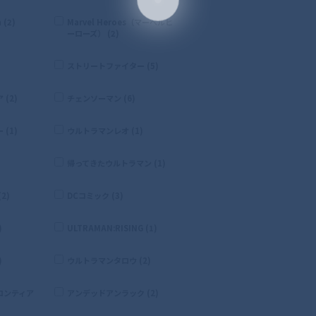
 (2)
Marvel Heroes（マーベルヒ
ーローズ） (2)
ストリートファイター (5)
(2)
チェンソーマン (6)
(1)
ウルトラマンレオ (1)
帰ってきたウルトラマン (1)
2)
DCコミック (3)
)
ULTRAMAN:RISING (1)
)
ウルトラマンタロウ (2)
ロンティア
アンデッドアンラック (2)