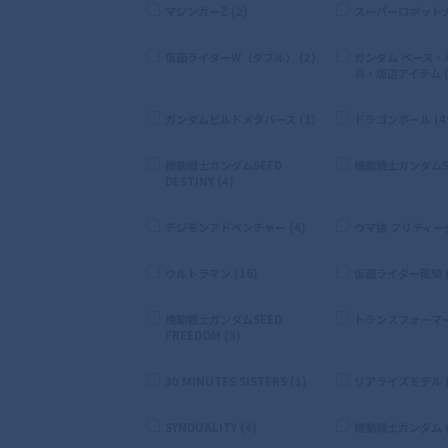
マジンガーZ (2)
スーパーロボット大戦
仮面ライダーW（ダブル） (2)
ガンダム ベース・
具・周辺アイテム (
ガンダムビルドメタバース (1)
ドラゴンボール (4
機動戦士ガンダムSEED
機動戦士ガンダムSE
DESTINY (4)
デジモンアドベンチャー (4)
ウマ娘 プリティーダ
ウルトラマン (16)
仮面ライダー龍騎 (
機動戦士ガンダムSEED
トランスフォーマー 
FREEDOM (3)
30 MINUTES SISTERS (1)
リアライズモデル (
SYNDUALITY (4)
機動戦士ガンダム (