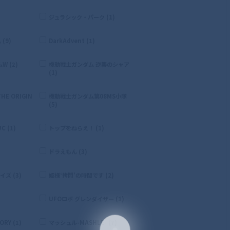
ジュラシック・パーク (1)
(9)
DarkAdvent (1)
 (2)
機動戦士ガンダム 逆襲のシャア
(1)
E ORIGIN
機動戦士ガンダム第08MS小隊
(5)
 (1)
トップをねらえ！ (1)
ドラえもん (3)
ズ (3)
姫様‘拷問’の時間です (2)
UFOロボ グレンダイザー (1)
RY (1)
マッシュル-MASHLE- (7)