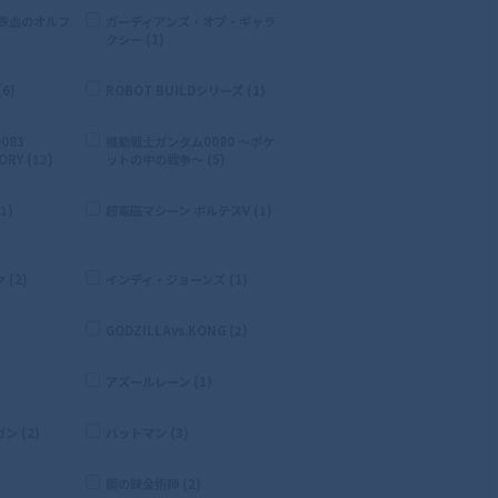
 鉄血のオルフ
ガーディアンズ・オブ・ギャラ
クシー (1)
6)
ROBOT BUILDシリーズ (1)
083
機動戦士ガンダム0080 〜ポケ
RY (12)
ットの中の戦争〜 (5)
1)
超電磁マシーン ボルテスV (1)
(2)
インディ・ジョーンズ (1)
GODZILLAvs.KONG (2)
)
アズールレーン (1)
 (2)
バットマン (3)
鋼の錬金術師 (2)