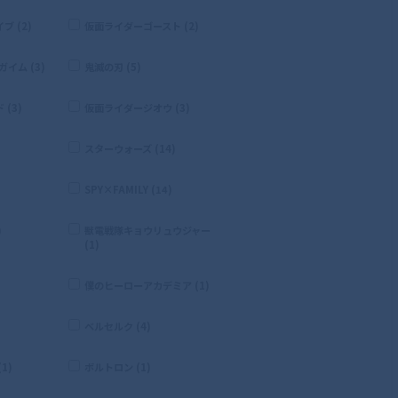
 (2)
仮面ライダーゴースト (2)
イム (3)
鬼滅の刃 (5)
(3)
仮面ライダージオウ (3)
スターウォーズ (14)
SPY×FAMILY (14)
)
獣電戦隊キョウリュウジャー
(1)
僕のヒーローアカデミア (1)
ベルセルク (4)
1)
ボルトロン (1)