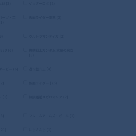
 (3)
ゲッターロボ (2)
パーツ・工
仮面ライダー電王 (2)
1)
9)
ウルトラマンティガ (2)
ED (6)
機動戦士ガンダム 水星の魔女
(5)
ービー (6)
遊☆戯☆王 (4)
2)
仮面ライダー (26)
(1)
無限邂逅メガロマリア (2)
3)
フレームアームズ・ガール (1)
21)
にじさんじ (1)