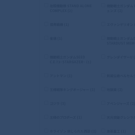
攻殻機動隊 STAND ALONE
機動戦士ガンダム
COMPLEX (2)
ェンズ (2)
境界戦機 (1)
エヴァンゲリオン (
雀魂 (1)
機動戦士ガンダム0
STARDUST MEMO
機動戦士ガンダムSEED
グレンダイザーU (
C.E.73−STARGAZER− (1)
アントマン (1)
剣風伝奇ベルセルク 
王様戦隊キングオージャー (1)
地獄楽 (2)
ゴジラ (3)
アベンジャーズ (2
王様のプロポーズ (1)
天元突破グレンラガン
ホライゾン 禁じられた西部 (2)
東亜重工 (1)