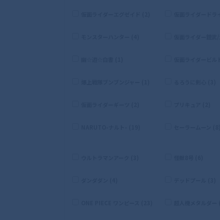
仮面ライダーエグゼイド (2)
仮面ライダードライブ
モンスターハンター (4)
仮面ライダー鎧武/ガ
幽☆遊☆白書 (1)
仮面ライダービルド 
爆上戦隊ブンブンジャー (1)
るろうに剣心 (3)
仮面ライダーギーツ (2)
プリキュア (2)
NARUTO-ナルト- (19)
セーラームーン (8
ウルトラマンアーク (3)
怪獣8号 (6)
ダンダダン (4)
デッドプール (3)
ONE PIECE ワンピース (23)
超人機メタルダー (