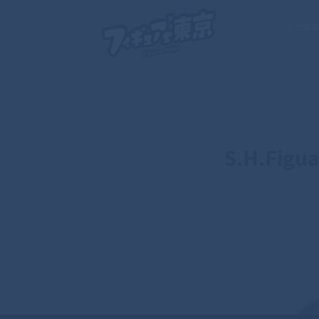
この素
S.H.Fi