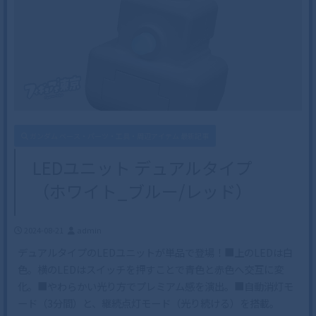
ガンダム ベース・パーツ・工具・周辺アイテム 最新記事
LEDユニット デュアルタイプ
（ホワイト_ブルー/レッド）
2024-08-21
admin
デュアルタイプのLEDユニットが単品で登場！■上のLEDは白
色。横のLEDはスイッチを押すことで青色と赤色へ交互に変
化。■やわらかい光り方でプレミアム感を演出。■自動消灯モ
ード（3分間）と、継続点灯モード（光り続ける）を搭載。