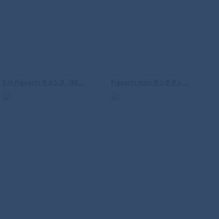
【再販】S.H.Figuarts（真骨彫製法） ウ
ルトラマン
S.H.Figuarts ネメシス（RE...
Figuarts mini ダンダダン ...
S.H.Figuarts（真骨彫製法） 仮面ライダ
ーウィザード フレイムスタイル 10th