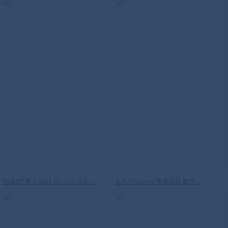
S.H.Figuarts （真骨彫製法） 仮面ライダ
ーファイズ
ROBOT魂 ＜SIDE MS＞ クロス...
S.H.Figuarts 鬼滅の刃 竈門...