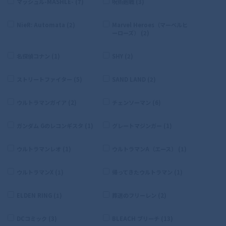
マッシュル-MASHLE- (7)
呪術廻戦 (3)
NieR: Automata (2)
Marvel Heroes（マーベルヒ
ーローズ） (2)
名探偵コナン (1)
SHY (2)
ストリートファイター (5)
SAND LAND (2)
ウルトラマンガイア (2)
チェンソーマン (6)
ガンダム Gのレコンギスタ (1)
グレートマジンガー (1)
ウルトラマンレオ (1)
ウルトラマンA（エース） (1)
ウルトラマンX (1)
帰ってきたウルトラマン (1)
ELDEN RING (1)
葬送のフリーレン (2)
DCコミック (3)
BLEACH ブリーチ (13)