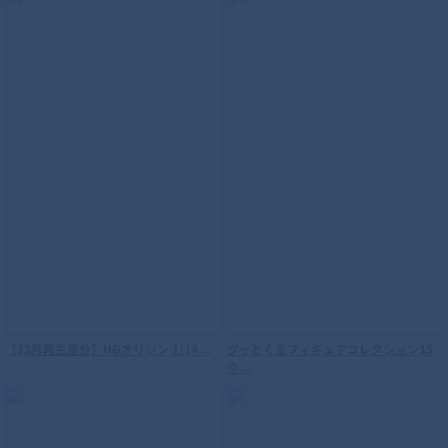
【12月再生産分】HGオリジン 1/14...
グッとくるフィギュアコレクション15
ウ...