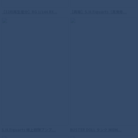
【12月再生産分】RG 1/144 RX...
【再販】S.H.Figuarts（真骨彫...
S.H.Figuarts（真骨彫製法） 海賊戦隊ゴ
ーカイジャー ゴーカイレッド
S.H.Figuarts 爆上戦隊ブンブ...
BUSTER DOLL タンク MIDN...