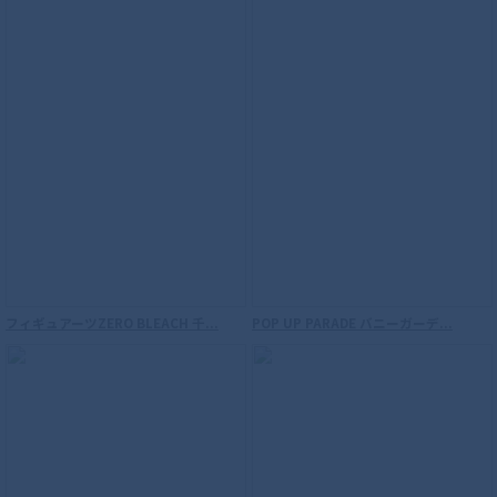
ROBOT魂 ＜SIDE MS＞ 機動戦士ガンダム
連邦軍武器セット ver. A.N.I.M.E.
フィギュアーツZERO BLEACH 千...
POP UP PARADE バニーガーデ...