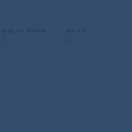
Anniversary Ver.
S.H.Figuarts（真骨彫製法） ...
朱羅 弓兵 絆
S.H.Figuarts（真骨彫製法） ウルトラマ
ンダイナ フラッシュタイプ