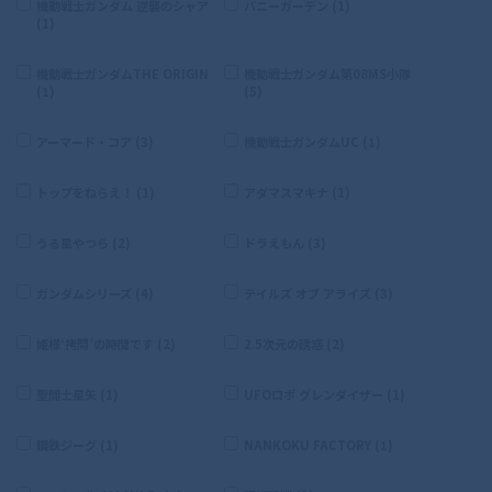
機動戦士ガンダム 逆襲のシャア
バニーガーデン (1)
(1)
機動戦士ガンダムTHE ORIGIN
機動戦士ガンダム第08MS小隊
(1)
(5)
アーマード・コア (3)
機動戦士ガンダムUC (1)
トップをねらえ！ (1)
アダマスマキナ (1)
うる星やつら (2)
ドラえもん (3)
ガンダムシリーズ (4)
テイルズ オブ アライズ (3)
姫様‘拷問’の時間です (2)
2.5次元の誘惑 (2)
聖闘士星矢 (1)
UFOロボ グレンダイザー (1)
鋼鉄ジーグ (1)
NANKOKU FACTORY (1)