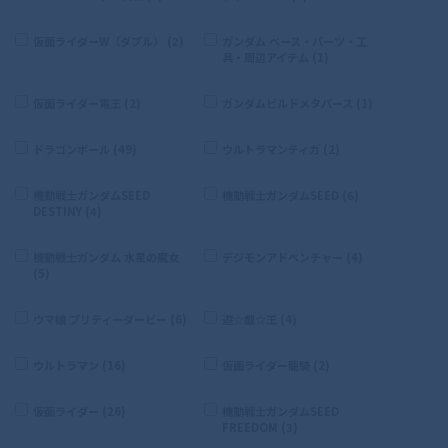
仮面ライダーW（ダブル） (2)
ガンダム ベース・パーツ・工
具・周辺アイテム (1)
仮面ライダー電王 (2)
ガンダムビルドメタバース (1)
ドラゴンボール (49)
ウルトラマンティガ (2)
機動戦士ガンダムSEED
機動戦士ガンダムSEED (6)
DESTINY (4)
機動戦士ガンダム 水星の魔女
デジモンアドベンチャー (4)
(5)
ウマ娘 プリティーダービー (6)
遊☆戯☆王 (4)
ウルトラマン (16)
仮面ライダー龍騎 (2)
仮面ライダー (26)
機動戦士ガンダムSEED
FREEDOM (3)