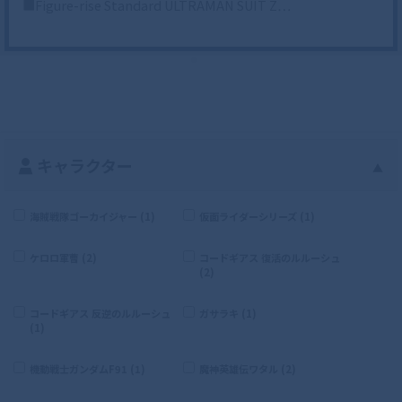
■Figure-rise Standard ULTRAMAN SUIT Z…
キャラクター
▲
海賊戦隊ゴーカイジャー (1)
仮面ライダーシリーズ (1)
ケロロ軍曹 (2)
コードギアス 復活のルルーシュ
(2)
コードギアス 反逆のルルーシュ
ガサラキ (1)
(1)
機動戦士ガンダムF91 (1)
魔神英雄伝ワタル (2)