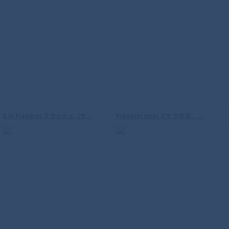
S.H.Figuarts フラッシュ（ザ...
Figuarts mini ミケラの刃、...