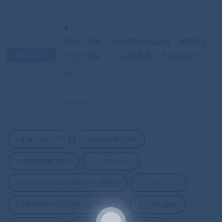
2010〜年代
2024年08再生産分
特典付きグ
ラビア商品
サンプル動画
その他スケー
急上昇ワード
ル
可動フィギュア
2024年10再生産分
S.H.Figuarts（真骨彫製法） 仮面ライダ
2024年08再生産分
1／4スケール
ーディケイド 50th Anniversary Ver.
BSPプラモデル2023年10〜12月発売
ノンスケール
BSPプラモデル2024年7月〜9月発売
サンプル動画