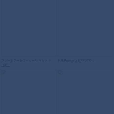
フレームアームズ・ガール マガツキ
S.H.Figuarts NARUTO-...
〈キ...