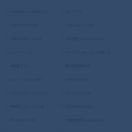
GODZILLAvs.KONG (2)
ゴジラ (3)
アベンジャーズ (2)
アズールレーン (1)
王様のプロポーズ (1)
天元突破グレンラガン (2)
バットマン (3)
ホライゾン 禁じられた西部 (2)
東亜重工 (1)
鋼の錬金術師 (2)
ジョン・ウィック (4)
カラビヤウ (1)
ジュラシック・パーク (1)
マトリックス (1)
機動戦士Zガンダム (9)
DarkAdvent (1)
ボーカロイド (2)
新機動戦記ガンダムW (2)