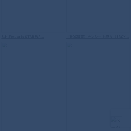
S.H.Figuarts STAR WA...
【BOX販売】ナンシー お座り（1BOX...