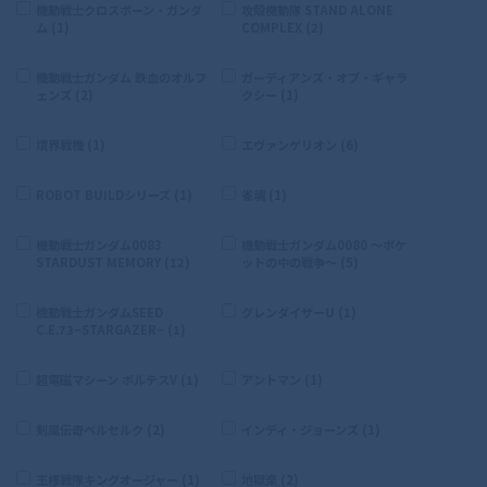
機動戦士クロスボーン・ガンダ
攻殻機動隊 STAND ALONE
ム (1)
COMPLEX (2)
機動戦士ガンダム 鉄血のオルフ
ガーディアンズ・オブ・ギャラ
ェンズ (2)
クシー (1)
境界戦機 (1)
エヴァンゲリオン (6)
ROBOT BUILDシリーズ (1)
雀魂 (1)
機動戦士ガンダム0083
機動戦士ガンダム0080 〜ポケ
STARDUST MEMORY (12)
ットの中の戦争〜 (5)
機動戦士ガンダムSEED
グレンダイザーU (1)
C.E.73−STARGAZER− (1)
超電磁マシーン ボルテスV (1)
アントマン (1)
剣風伝奇ベルセルク (2)
インディ・ジョーンズ (1)
王様戦隊キングオージャー (1)
地獄楽 (2)