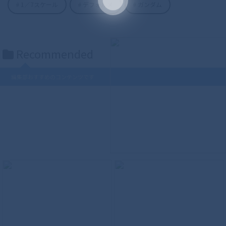
1／7スケール
デフォルメ
ガンダム
Recommended
編集部おすすめのコンテンツです
S.H.Figuarts（真骨彫製法） ウルトラマ
ンティガ パワータイプ