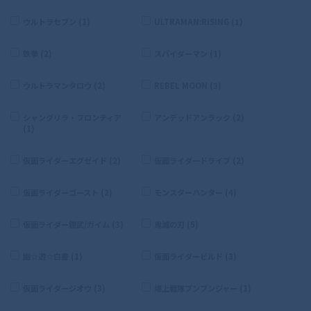
ウルトラセブン (1)
ULTRAMAN:RISING (1)
鉄拳 (2)
スパイダーマン (1)
ウルトラマンタロウ (2)
REBEL MOON (3)
シャングリラ・フロンティア
アンデッドアンラック (2)
(1)
仮面ライダーエグゼイド (2)
仮面ライダードライブ (2)
仮面ライダーゴースト (2)
モンスターハンター (4)
仮面ライダー鎧武/ガイム (3)
鬼滅の刃 (5)
幽☆遊☆白書 (1)
仮面ライダービルド (3)
仮面ライダージオウ (3)
爆上戦隊ブンブンジャー (1)