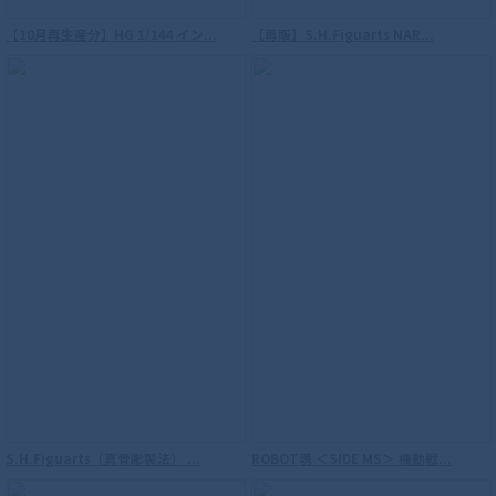
【10月再生産分】HG 1/144 イン...
【再販】S.H.Figuarts NAR...
S.H.Figuarts（真骨彫製法） ...
ROBOT魂 ＜SIDE MS＞ 機動戦...