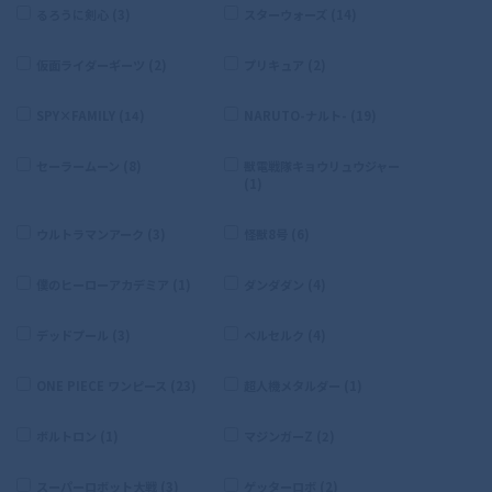
るろうに剣心 (3)
スターウォーズ (14)
仮面ライダーギーツ (2)
プリキュア (2)
SPY×FAMILY (14)
NARUTO-ナルト- (19)
セーラームーン (8)
獣電戦隊キョウリュウジャー
(1)
ウルトラマンアーク (3)
怪獣8号 (6)
僕のヒーローアカデミア (1)
ダンダダン (4)
デッドプール (3)
ベルセルク (4)
ONE PIECE ワンピース (23)
超人機メタルダー (1)
ボルトロン (1)
マジンガーZ (2)
スーパーロボット大戦 (3)
ゲッターロボ (2)