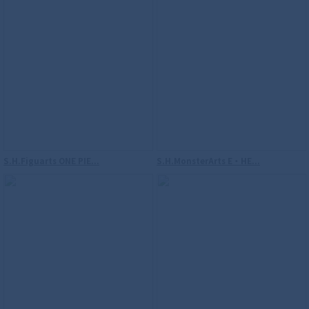
S.H.Figuarts（真骨彫製法） 仮面ライダ
ーW サイクロンジョーカー 風都探偵アニ
メ化記念
S.H.Figuarts ONE PIE...
S.H.MonsterArts E・HE...