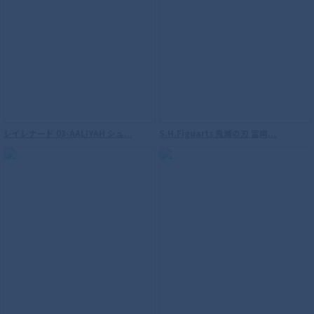
レイレナード 03-AALIYAH シュ...
S.H.Figuarts 鬼滅の刃 冨岡...