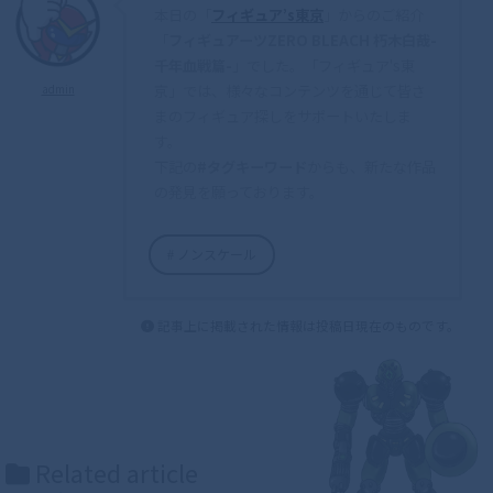
本日の「
フィギュア’s東京
」からのご紹介
「
フィギュアーツZERO BLEACH 朽木白哉-
千年血戦篇-
」でした。「フィギュア's東
京」では、様々なコンテンツを通じて皆さ
admin
まのフィギュア探しをサポートいたしま
す。
下記の
#タグキーワード
からも、新たな作品
の発見を願っております。
ノンスケール
記事上に掲載された情報は投稿日現在のものです。
Related article