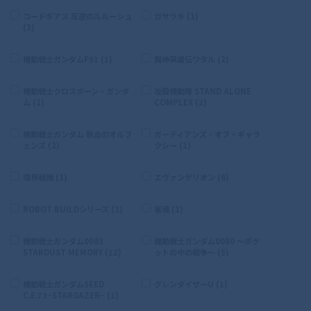
コードギアス 反逆のルルーシュ
ガサラキ (1)
(1)
機動戦士ガンダムF91 (1)
魔神英雄伝ワタル (2)
機動戦士クロスボーン・ガンダ
攻殻機動隊 STAND ALONE
ム (1)
COMPLEX (2)
機動戦士ガンダム 鉄血のオルフ
ガーディアンズ・オブ・ギャラ
ェンズ (2)
クシー (1)
境界戦機 (1)
エヴァンゲリオン (6)
ROBOT BUILDシリーズ (1)
雀魂 (1)
機動戦士ガンダム0083
機動戦士ガンダム0080 〜ポケ
STARDUST MEMORY (12)
ットの中の戦争〜 (5)
機動戦士ガンダムSEED
グレンダイザーU (1)
C.E.73−STARGAZER− (1)