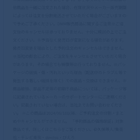
他商品を一緒に注文された場合、在庫状況やメーカー販売期間
によっては注文を分割発送させていただく場合がございますの
で予めご了承ください。DMM販売商品に関するご注意※ご注
文後のキャンセルは承っておりません。十分に検討の上でご注
文ください。※予告なく発売日が変更になる場合があります。
発売日変更を理由とした予約注文のキャンセルはできません。
※当社の都合により、ご注文をキャンセルさせていただく場合
があります。その場合でも補償等は行っておりません。※パッ
ケージの破損・傷・汚れといった理由（配送中のトラブル等で
発生する著しい破損を除く）での返品・交換はできません。※
商品破損、部品不足等の初期不良品については、パッケージ等
に記載されているメーカーのサポートセンターにご連絡くださ
い。記載されていない場合は、当社までお問い合わせくださ
い。 ※この商品は2024/06/10以降、ご予約注文の分割・まと
めやキャンセルができません。 「予約商品の価格保証」対象
商品です。詳しくはこちらをご覧ください。©久保帯人/集英
社・テレビ東京・dentsu・ぴえろ