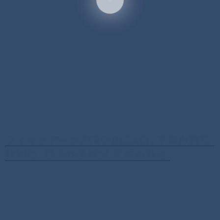
フィギュアーツZERO BLEACH 千年血戦篇-
訣別譚- 日番谷冬獅郎-千年血戦篇-