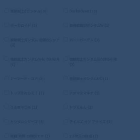
機動戦士Zガンダム (9)
DarkAdvent (1)
ボーカロイド (2)
新機動戦記ガンダムW (2)
機動戦士ガンダム 逆襲のシャア
バニーガーデン (1)
(1)
機動戦士ガンダムTHE ORIGIN
機動戦士ガンダム第08MS小隊
(1)
(5)
アーマード・コア (3)
機動戦士ガンダムUC (1)
トップをねらえ！ (1)
アダマスマキナ (1)
うる星やつら (2)
ドラえもん (3)
ガンダムシリーズ (4)
テイルズ オブ アライズ (3)
姫様‘拷問’の時間です (2)
2.5次元の誘惑 (2)