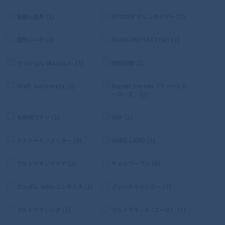
聖闘士星矢 (1)
UFOロボ グレンダイザー (1)
鋼鉄ジーグ (1)
NANKOKU FACTORY (1)
マッシュル-MASHLE- (7)
呪術廻戦 (3)
NieR: Automata (2)
Marvel Heroes（マーベルヒ
ーローズ） (2)
名探偵コナン (1)
SHY (2)
ストリートファイター (5)
SAND LAND (2)
ウルトラマンガイア (2)
チェンソーマン (6)
ガンダム Gのレコンギスタ (1)
グレートマジンガー (1)
ウルトラマンレオ (1)
ウルトラマンA（エース） (1)