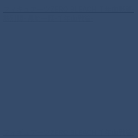
フィギュアーツZERO BLEACH 千年血戦篇-
訣別譚- 黒崎一護-千年血戦篇-
フィギュアーツZERO BLEACH 千年血戦篇-