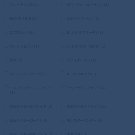
ウルトラマンX (1)
帰ってきたウルトラマン (1)
ELDEN RING (1)
葬送のフリーレン (2)
DCコミック (3)
BLEACH ブリーチ (13)
ウルトラセブン (1)
ULTRAMAN:RISING (1)
鉄拳 (2)
スパイダーマン (1)
ウルトラマンタロウ (2)
REBEL MOON (3)
シャングリラ・フロンティア
アンデッドアンラック (2)
(1)
仮面ライダーエグゼイド (2)
仮面ライダードライブ (2)
仮面ライダーゴースト (2)
モンスターハンター (4)
仮面ライダー鎧武/ガイム (3)
鬼滅の刃 (5)