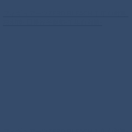
フィギュアーツZERO BLEACH 千年血戦篇-
訣別譚- 日番谷冬獅郎-千年血戦篇-
フィギュアーツZERO BLEACH 千年血戦篇-