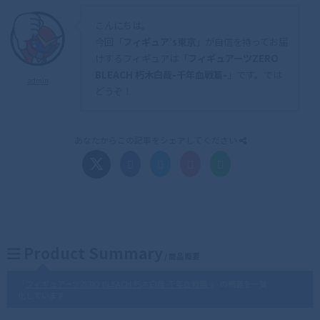
こんにちは。
今回「
フィギュア’s東京
」が自信を持ってお届
けするフィギュアは「
フィギュアーツZERO
BLEACH 朽木白哉-千年血戦篇-
」です。では
admin
どうぞ！
あなたからこの記事をシェアしてください
Product Summary
/ 商品概要
「
フィギュアーツZERO BLEACH 朽木白哉-千年血戦篇-
」 の概要を一覧
化しています