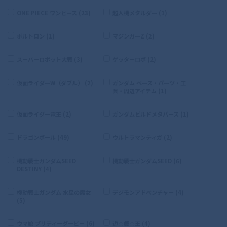
ONE PIECE ワンピース (23)
超人機メタルダー (1)
ボルトロン (1)
マジンガーZ (2)
スーパーロボット大戦 (3)
ゲッターロボ (2)
仮面ライダーW（ダブル） (2)
ガンダム ベース・パーツ・工
具・周辺アイテム (1)
仮面ライダー電王 (2)
ガンダムビルドメタバース (1)
ドラゴンボール (49)
ウルトラマンティガ (2)
機動戦士ガンダムSEED
機動戦士ガンダムSEED (6)
DESTINY (4)
機動戦士ガンダム 水星の魔女
デジモンアドベンチャー (4)
(5)
ウマ娘 プリティーダービー (6)
遊☆戯☆王 (4)