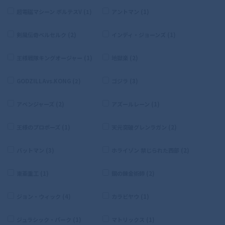
超電磁マシーン ボルテスV (1)
アントマン (1)
剣風伝奇ベルセルク (2)
インディ・ジョーンズ (1)
王様戦隊キングオージャー (1)
地獄楽 (2)
GODZILLAvs.KONG (2)
ゴジラ (3)
アベンジャーズ (2)
アズールレーン (1)
王様のプロポーズ (1)
天元突破グレンラガン (2)
バットマン (3)
ホライゾン 禁じられた西部 (2)
東亜重工 (1)
鋼の錬金術師 (2)
ジョン・ウィック (4)
カラビヤウ (1)
ジュラシック・パーク (1)
マトリックス (1)