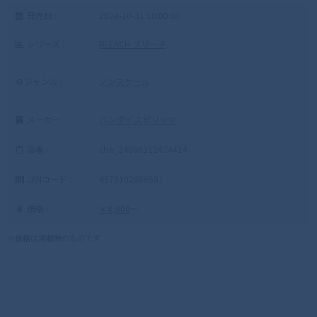
発売日 :
2024-10-31 10:00:00
シリーズ :
BLEACH ブリーチ
ジャンル :
ノンスケール
メーカー :
バンダイスピリッツ
品番 :
cha_24060312424424
JANコード :
4573102666581
価格 :
￥8,800
～
※価格は掲載時のものです