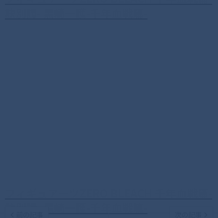
訣別譚- 黒崎一護-千年血戦篇-
フィギュアーツZERO BLEACH 千年血戦篇-
訣別譚- 黒崎一護-千年血戦篇-
前の記事
次の記事