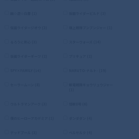
幽☆遊☆白書 (1)
仮面ライダービルド (3)
仮面ライダージオウ (3)
爆上戦隊ブンブンジャー (1)
るろうに剣心 (3)
スターウォーズ (14)
仮面ライダーギーツ (2)
プリキュア (2)
SPY×FAMILY (14)
NARUTO-ナルト- (19)
セーラームーン (8)
獣電戦隊キョウリュウジャー
(1)
ウルトラマンアーク (3)
怪獣8号 (6)
僕のヒーローアカデミア (1)
ダンダダン (4)
デッドプール (3)
ベルセルク (4)