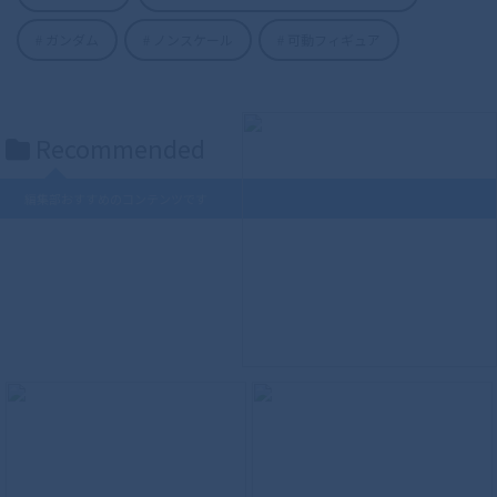
S.H.Figuarts（真骨彫製法） 仮面ライダ
ガンダム
ノンスケール
可動フィギュア
ーディケイド 50th Anniversary Ver.
Recommended
編集部おすすめのコンテンツです
S.H.Figuarts（真骨彫製法） ウルトラマ
ンティガ パワータイプ