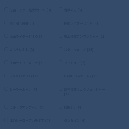
仮面ライダー鎧武/ガイム (3)
鬼滅の刃 (5)
幽☆遊☆白書 (1)
仮面ライダービルド (3)
仮面ライダージオウ (3)
爆上戦隊ブンブンジャー (1)
るろうに剣心 (3)
スターウォーズ (14)
仮面ライダーギーツ (2)
プリキュア (2)
SPY×FAMILY (14)
NARUTO-ナルト- (19)
セーラームーン (8)
獣電戦隊キョウリュウジャー
(1)
ウルトラマンアーク (3)
怪獣8号 (6)
僕のヒーローアカデミア (1)
ダンダダン (4)