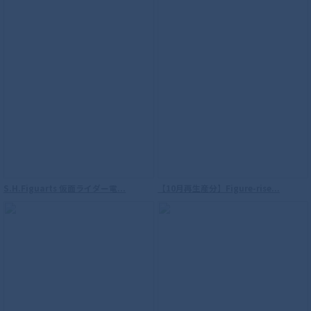
S.H.Figuarts 仮面ライダー電...
【10月再生産分】Figure-rise...