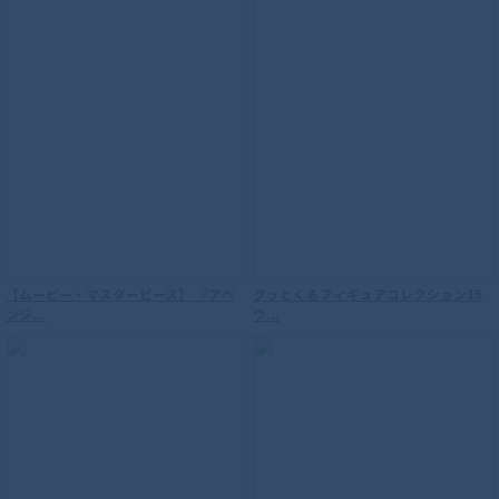
【ムービー・マスターピース】 『アベ
グッとくるフィギュアコレクション15
ンジ...
ウ...