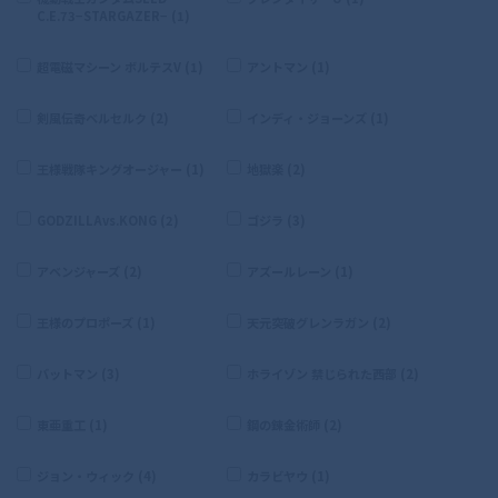
C.E.73−STARGAZER− (1)
超電磁マシーン ボルテスV (1)
アントマン (1)
剣風伝奇ベルセルク (2)
インディ・ジョーンズ (1)
王様戦隊キングオージャー (1)
地獄楽 (2)
GODZILLAvs.KONG (2)
ゴジラ (3)
アベンジャーズ (2)
アズールレーン (1)
王様のプロポーズ (1)
天元突破グレンラガン (2)
バットマン (3)
ホライゾン 禁じられた西部 (2)
東亜重工 (1)
鋼の錬金術師 (2)
ジョン・ウィック (4)
カラビヤウ (1)