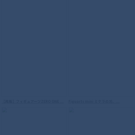
ROBOT魂 ＜SIDE MS＞ 機動戦士ガンダム
連邦軍武器セット ver. A.N.I.M.E.
【再販】フィギュアーツZERO ONE ...
Figuarts mini ミケラの刃、...