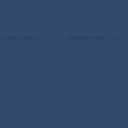
S.H.Figuarts BLEACH ...
【8月再生産分】30MS オプションボ
デ...
S.H.Figuarts（真骨彫製法） 仮面ライダ
ーウィザード フレイムスタイル 10th
Anniversary Ver.