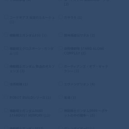
(2)
コードギアス 反逆のルルーシュ
ガサラキ (1)
(1)
機動戦士ガンダムF91 (1)
魔神英雄伝ワタル (2)
機動戦士クロスボーン・ガンダ
攻殻機動隊 STAND ALONE
ム (1)
COMPLEX (2)
機動戦士ガンダム 鉄血のオルフ
ガーディアンズ・オブ・ギャラ
ェンズ (2)
クシー (1)
境界戦機 (1)
エヴァンゲリオン (6)
ROBOT BUILDシリーズ (1)
雀魂 (1)
機動戦士ガンダム0083
機動戦士ガンダム0080 〜ポケ
STARDUST MEMORY (12)
ットの中の戦争〜 (5)
機動戦士ガンダムSEED
グレンダイザーU (1)