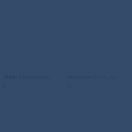
（再販版）S.H.Figuarts ST...
Figuarts mini アーニャ・フ...
S.H.Figuarts（真骨彫製法） 仮面ライダ
ーW サイクロンジョーカー 風都探偵アニ
メ化記念