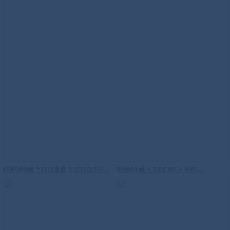
KERORO魂 ケロロ軍曹 ケロロロボU...
ROBOT魂 ＜SIDE MS＞ RMS...