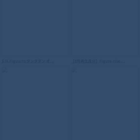
S.H.Figuarts ダンダダン オ...
【8月再生産分】Figure-rise ...
【再販】S.H.Figuarts（真骨彫製法） ウ
ルトラマン