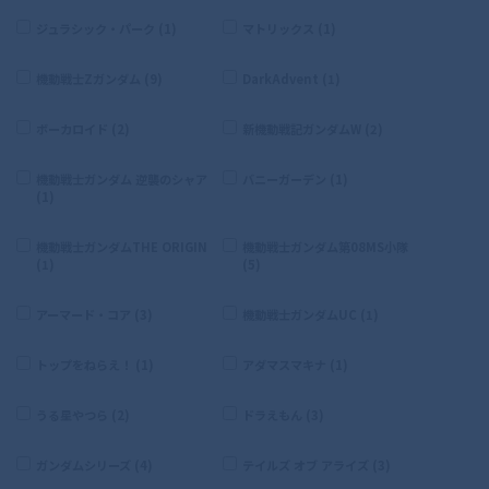
ジュラシック・パーク (1)
マトリックス (1)
機動戦士Zガンダム (9)
DarkAdvent (1)
ボーカロイド (2)
新機動戦記ガンダムW (2)
機動戦士ガンダム 逆襲のシャア
バニーガーデン (1)
(1)
機動戦士ガンダムTHE ORIGIN
機動戦士ガンダム第08MS小隊
(1)
(5)
アーマード・コア (3)
機動戦士ガンダムUC (1)
トップをねらえ！ (1)
アダマスマキナ (1)
うる星やつら (2)
ドラえもん (3)
ガンダムシリーズ (4)
テイルズ オブ アライズ (3)