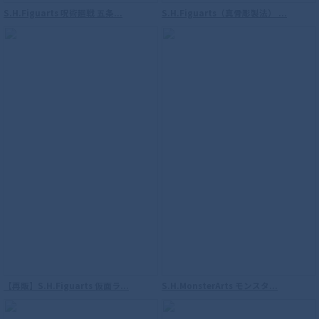
S.H.Figuarts 呪術廻戦 五条...
S.H.Figuarts（真骨彫製法） ...
S.H.Figuarts（真骨彫製法） 海賊戦隊ゴ
ーカイジャー ゴーカイレッド
S.H.Figuarts （真骨彫製法） 仮面ライダ
【再販】S.H.Figuarts 仮面ラ...
S.H.MonsterArts モンスタ...
ーファイズ