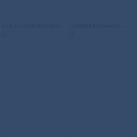
フィギュアーツZERO NARUTO-ナ...
【10月再生産分】Figure-rise...
S.H.Figuarts（真骨彫製法） ウルトラマ
ンダイナ フラッシュタイプ