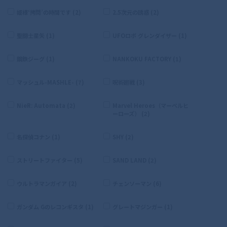
姫様‘拷問’の時間です (2)
2.5次元の誘惑 (2)
聖闘士星矢 (1)
UFOロボ グレンダイザー (1)
鋼鉄ジーグ (1)
NANKOKU FACTORY (1)
マッシュル-MASHLE- (7)
呪術廻戦 (3)
NieR: Automata (2)
Marvel Heroes（マーベルヒ
ーローズ） (2)
名探偵コナン (1)
SHY (2)
ストリートファイター (5)
SAND LAND (2)
ウルトラマンガイア (2)
チェンソーマン (6)
ガンダム Gのレコンギスタ (1)
グレートマジンガー (1)