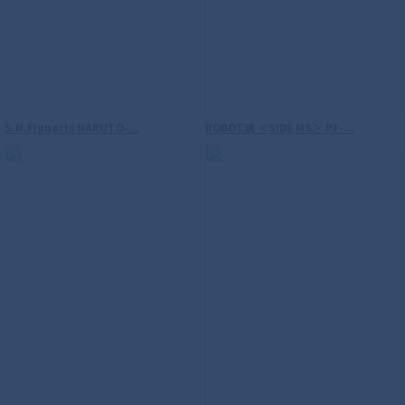
S.H.Figuarts NARUTO-...
ROBOT魂 ＜SIDE MS＞ PF-...