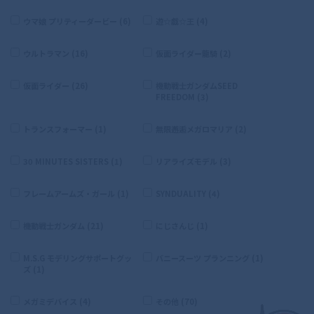
ウマ娘 プリティーダービー (6)
遊☆戯☆王 (4)
ウルトラマン (16)
仮面ライダー龍騎 (2)
仮面ライダー (26)
機動戦士ガンダムSEED
FREEDOM (3)
トランスフォーマー (1)
無限邂逅メガロマリア (2)
30 MINUTES SISTERS (1)
リアライズモデル (3)
フレームアームズ・ガール (1)
SYNDUALITY (4)
機動戦士ガンダム (21)
にじさんじ (1)
M.S.G モデリングサポートグッ
バニースーツ プランニング (1)
ズ (1)
メガミデバイス (4)
その他 (70)