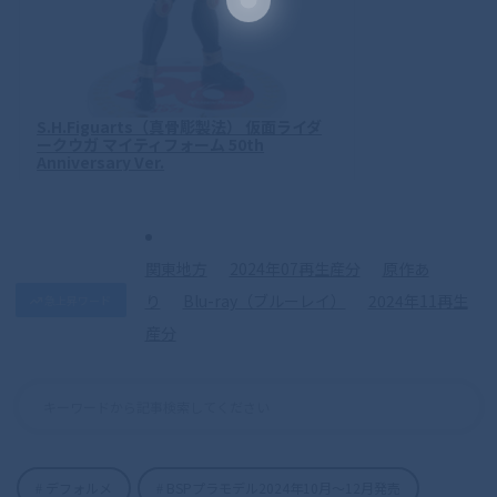
S.H.Figuarts（真骨彫製法） 仮面ライダ
ークウガ マイティフォーム 50th
Anniversary Ver.
関東地方
2024年07再生産分
原作あ
り
Blu-ray（ブルーレイ）
2024年11再生
急上昇ワード
産分
デフォルメ
BSPプラモデル2024年10月〜12月発売