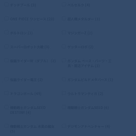
デッドプール (3)
ベルセルク (4)
ONE PIECE ワンピース (23)
超人機メタルダー (1)
ボルトロン (1)
マジンガーZ (2)
スーパーロボット大戦 (3)
ゲッターロボ (2)
仮面ライダーW（ダブル） (2)
ガンダム ベース・パーツ・工
具・周辺アイテム (1)
仮面ライダー電王 (2)
ガンダムビルドメタバース (1)
ドラゴンボール (49)
ウルトラマンティガ (2)
機動戦士ガンダムSEED
機動戦士ガンダムSEED (6)
DESTINY (4)
機動戦士ガンダム 水星の魔女
デジモンアドベンチャー (4)
(5)