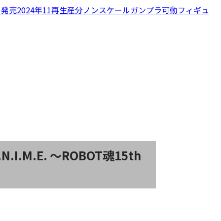
月発売
2024年11再生産分
ノンスケール
ガンプラ
可動フィギュ
.I.M.E. 〜ROBOT魂15th