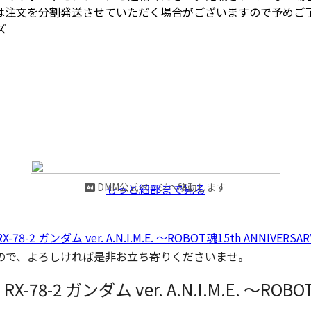
文を分割発送させていただく場合がございますので予めご了承くだ
ズ
DMM公式ページへ移動します
もっと細部まで見る
-2 ガンダム ver. A.N.I.M.E. 〜ROBOT魂15th ANNIVERSA
ので、よろしければ是非お立ち寄りくださいませ。
8-2 ガンダム ver. A.N.I.M.E. 〜ROBOT