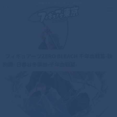
この素晴らしきフィギュアの世界
フィギュアーツZERO BLEACH 千年血戦篇-訣
別譚- 日番谷冬獅郎-千年血戦篇-