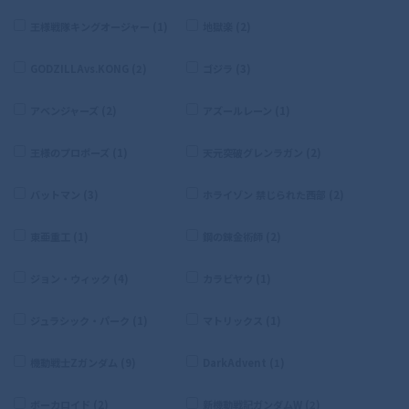
王様戦隊キングオージャー (1)
地獄楽 (2)
GODZILLAvs.KONG (2)
ゴジラ (3)
アベンジャーズ (2)
アズールレーン (1)
王様のプロポーズ (1)
天元突破グレンラガン (2)
バットマン (3)
ホライゾン 禁じられた西部 (2)
東亜重工 (1)
鋼の錬金術師 (2)
ジョン・ウィック (4)
カラビヤウ (1)
ジュラシック・パーク (1)
マトリックス (1)
機動戦士Zガンダム (9)
DarkAdvent (1)
ボーカロイド (2)
新機動戦記ガンダムW (2)