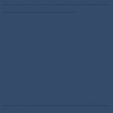
フィギュアーツZERO BLEACH 千年血戦篇-
訣別譚- 黒崎一護-千年血戦篇-
フィギュアーツZERO BLEACH 阿散井恋次-
千年血戦篇-