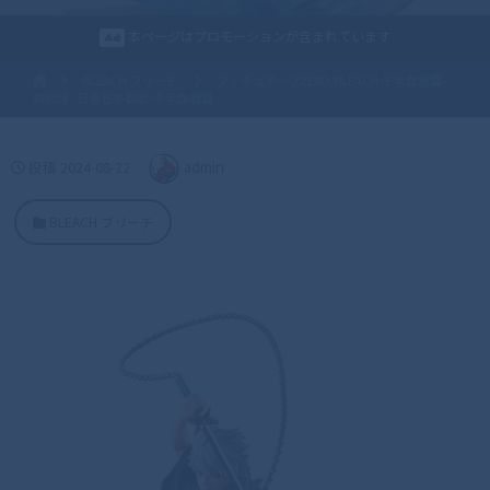
本ページはプロモーションが含まれています
BLEACH ブリーチ
フィギュアーツZERO BLEACH 千年血戦篇-
訣別譚- 日番谷冬獅郎-千年血戦篇-
投稿
2024-08-22
admin
BLEACH ブリーチ