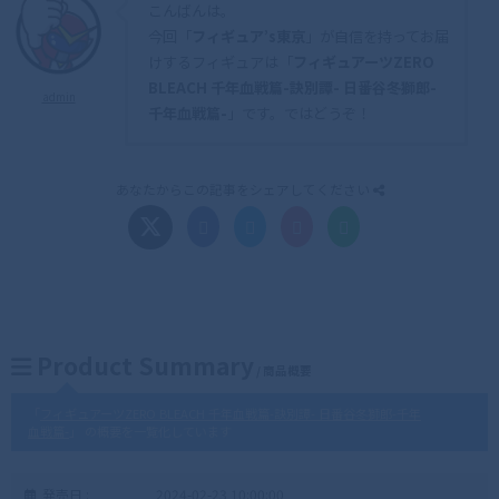
こんばんは。
今回「
フィギュア’s東京
」が自信を持ってお届
けするフィギュアは「
フィギュアーツZERO
BLEACH 千年血戦篇-訣別譚- 日番谷冬獅郎-
admin
千年血戦篇-
」です。ではどうぞ！
あなたからこの記事をシェアしてください
Product Summary
/ 商品概要
「
フィギュアーツZERO BLEACH 千年血戦篇-訣別譚- 日番谷冬獅郎-千年
血戦篇-
」 の概要を一覧化しています
発売日 :
2024-02-23 10:00:00