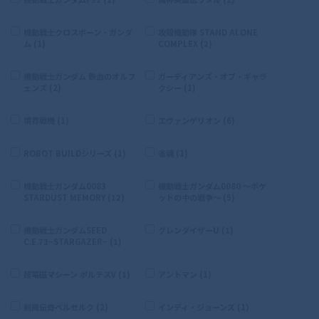
機動戦士クロスボーン・ガンダ
攻殻機動隊 STAND ALONE
ム (1)
COMPLEX (2)
機動戦士ガンダム 鉄血のオルフ
ガーディアンズ・オブ・ギャラ
ェンズ (2)
クシー (1)
境界戦機 (1)
エヴァンゲリオン (6)
ROBOT BUILDシリーズ (1)
雀魂 (1)
機動戦士ガンダム0083
機動戦士ガンダム0080 〜ポケ
STARDUST MEMORY (12)
ットの中の戦争〜 (5)
機動戦士ガンダムSEED
グレンダイザーU (1)
C.E.73−STARGAZER− (1)
超電磁マシーン ボルテスV (1)
アントマン (1)
剣風伝奇ベルセルク (2)
インディ・ジョーンズ (1)