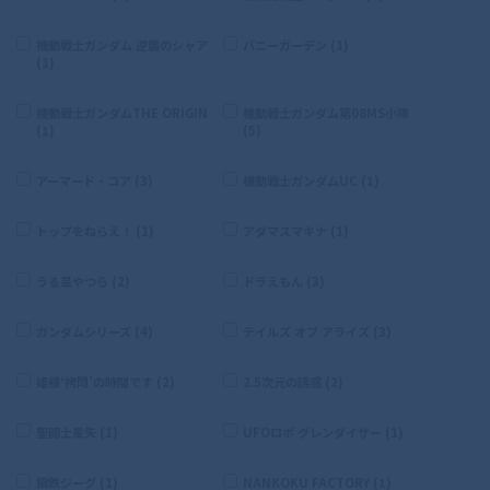
機動戦士ガンダム 逆襲のシャア
バニーガーデン (1)
(1)
機動戦士ガンダムTHE ORIGIN
機動戦士ガンダム第08MS小隊
(1)
(5)
アーマード・コア (3)
機動戦士ガンダムUC (1)
トップをねらえ！ (1)
アダマスマキナ (1)
うる星やつら (2)
ドラえもん (3)
ガンダムシリーズ (4)
テイルズ オブ アライズ (3)
姫様‘拷問’の時間です (2)
2.5次元の誘惑 (2)
聖闘士星矢 (1)
UFOロボ グレンダイザー (1)
鋼鉄ジーグ (1)
NANKOKU FACTORY (1)