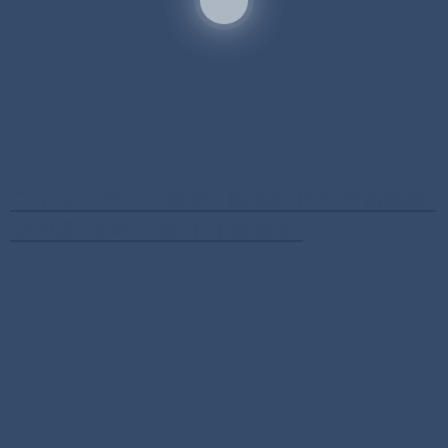
フィギュアーツZERO BLEACH 千年血戦篇-
訣別譚- 黒崎一護-千年血戦篇-