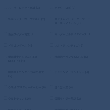
スーパーロボット大戦 (3)
ゲッターロボ (2)
仮面ライダーW（ダブル） (2)
ガンダム ベース・パーツ・工
具・周辺アイテム (1)
仮面ライダー電王 (2)
ガンダムビルドメタバース (1)
ドラゴンボール (49)
ウルトラマンティガ (2)
機動戦士ガンダムSEED
機動戦士ガンダムSEED (6)
DESTINY (4)
機動戦士ガンダム 水星の魔女
デジモンアドベンチャー (4)
(5)
ウマ娘 プリティーダービー (6)
遊☆戯☆王 (4)
ウルトラマン (16)
仮面ライダー龍騎 (2)
仮面ライダー (26)
機動戦士ガンダムSEED