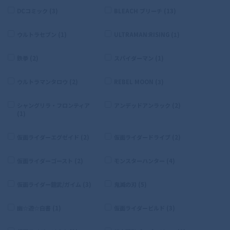
DCコミック (3)
BLEACH ブリーチ (13)
ウルトラセブン (1)
ULTRAMAN:RISING (1)
鉄拳 (2)
スパイダーマン (1)
ウルトラマンタロウ (2)
REBEL MOON (3)
シャングリラ・フロンティア
アンデッドアンラック (2)
(1)
仮面ライダーエグゼイド (2)
仮面ライダードライブ (2)
仮面ライダーゴースト (2)
モンスターハンター (4)
仮面ライダー鎧武/ガイム (3)
鬼滅の刃 (5)
幽☆遊☆白書 (1)
仮面ライダービルド (3)