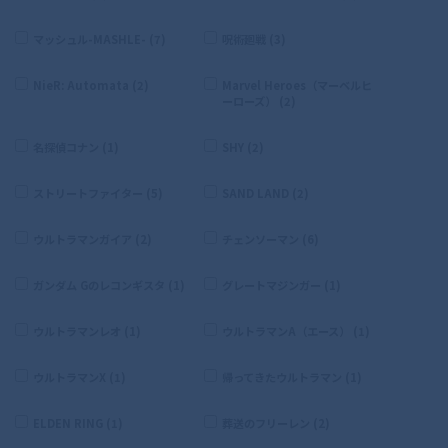
マッシュル-MASHLE- (7)
呪術廻戦 (3)
NieR: Automata (2)
Marvel Heroes（マーベルヒ
ーローズ） (2)
名探偵コナン (1)
SHY (2)
ストリートファイター (5)
SAND LAND (2)
ウルトラマンガイア (2)
チェンソーマン (6)
ガンダム Gのレコンギスタ (1)
グレートマジンガー (1)
ウルトラマンレオ (1)
ウルトラマンA（エース） (1)
ウルトラマンX (1)
帰ってきたウルトラマン (1)
ELDEN RING (1)
葬送のフリーレン (2)