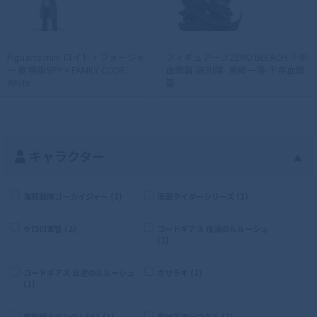
Figuarts mini ロイド・フォージャ
フィギュアーツZERO BLEACH 千年
ー 劇場版SPY×FAMILY CODE:
血戦篇-訣別譚- 黒崎一護-千年血戦
White
篇-
キャラクター
▲
海賊戦隊ゴーカイジャー (1)
仮面ライダーシリーズ (1)
ケロロ軍曹 (2)
コードギアス 復活のルルーシュ
(2)
コードギアス 反逆のルルーシュ
ガサラキ (1)
(1)
機動戦士ガンダムF91 (1)
魔神英雄伝ワタル (2)