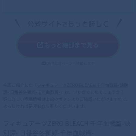
もっと細部まで見る
DMM公式ページへ移動します
今回ご紹介した「
フィギュアーツZERO BLEACH 千年血戦篇-訣別
譚- 日番谷冬獅郎-千年血戦篇-
」は、いかがでしたでしょうか？
更に詳しい商品情報は上記のボタンよりご確認いただけますので、
よろしければ是非お立ち寄りくださいませ。
フィギュアーツZERO BLEACH 千年血戦篇-訣
別譚- 日番谷冬獅郎-千年血戦篇-