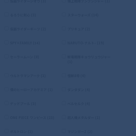
仮面ライダージオウ (3)
爆上戦隊ブンブンジャー (1)
るろうに剣心 (3)
スターウォーズ (14)
仮面ライダーギーツ (2)
プリキュア (2)
SPY×FAMILY (14)
NARUTO-ナルト- (19)
セーラームーン (8)
獣電戦隊キョウリュウジャー
(1)
ウルトラマンアーク (3)
怪獣8号 (6)
僕のヒーローアカデミア (1)
ダンダダン (4)
デッドプール (3)
ベルセルク (4)
ONE PIECE ワンピース (23)
超人機メタルダー (1)
ボルトロン (1)
マジンガーZ (2)