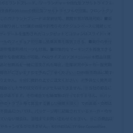
装ガミラントブレード、ソーランチャーや強化型アサルトライフル
全長約109.5mmの強化型アサルトライフルが付属。フロントグリ
したガミラントブレードは収納状態、展開状態が再現可能。■新
は取り外して付属の台座や別売りのアクションベースに接続して
ディテールを造形されたコックピットとコフィンはスライド・オ
ールのフィギュアが付属し搭乗状態を再現できる。■劇中の歩行
部形態変形用パーツも付属。■印象的なマーキングを再現できる
な表情演出が可能。PKGサイズ:31×20×11cm※本商品は数
品と他商品を一緒に注文された場合、在庫状況やメーカー販売期
場合がございますので予めご了承ください。DMM販売商品に関す
りません。十分に検討の上でご注文ください。※予告なく発売日
理由とした予約注文のキャンセルはできません。※当社の都合に
合があります。その場合でも補償等は行っておりません。※パッ
中のトラブル等で発生する著しい破損を除く）での返品・交換は
不良品については、パッケージ等に記載されているメーカーのサ
ていない場合は、当社までお問い合わせください。 ※この商品は
ャンセルができません。 ©SYNDUALITY Noir Committee