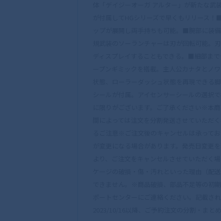
体「デイジーオーガ アルター」が新たな武
が付属してHGシリーズで早くもリリース！■
ップが展開し両手持ちも可能。■腕部に装備
規武装のソーランチャーは刃が回転可能。刃
ディスプレイすることもできる。■細部まで
ープンギミックを搭載。主人公カナタとノワ
状態、ローラーダッシュ状態を再現できる脚
シールが付属。アイセンサーシールの選択で様々
に限りがございます。ご了承ください※本商
間によっては注文を分割発送させていただく
るご注意※ご注文後のキャンセルは承ってお
が変更になる場合があります。発売日変更を
より、ご注文をキャンセルさせていただく場
ケージの破損・傷・汚れといった理由（配送
できません。※商品破損、部品不足等の初期
ポートセンターにご連絡ください。記載され
2023/10/16以降、ご予約注文の分割・まとめやキ