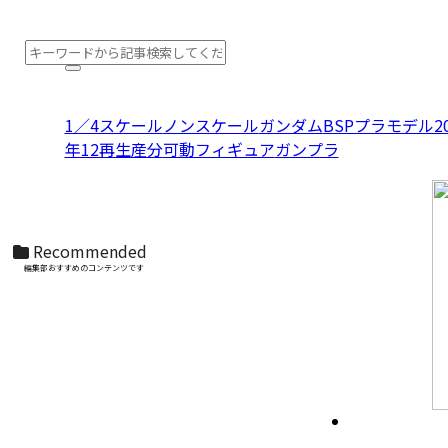
1／4スケール
ノンスケール
ガンダム
BSPプラモデル2
年12再生産分
可動フィギュア
ガンプラ
S.H.Figuarts（真骨彫製法） 仮面ライダーディ
ケイド 50th Anniversary Ver.
Recommended
編集部おすすめのコンテンツです