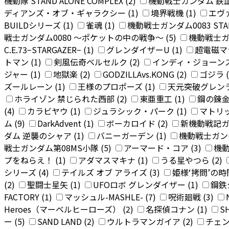
機動隊 STAND ALONE COMPLEX (2)
機動戦士ガンダム 鉄血
ディアンズ・オブ・ギャラクシー (1)
境界戦機 (1)
エヴァ
BUILDシリーズ (1)
雀魂 (1)
機動戦士ガンダム0083 STARD
戦士ガンダム0080 〜ポケットの中の戦争〜 (5)
機動戦士ガ
C.E.73−STARGAZER− (1)
グレンダイザーU (1)
超電磁マシ
トマン (1)
剣風伝奇ベルセルク (2)
インディ・ジョーンズ 
ジャー (1)
地獄楽 (2)
GODZILLAvs.KONG (2)
ゴジラ (
ズールレーン (1)
王様のプロポーズ (1)
天元突破グレンラ
ホライゾン 禁じられた西部 (2)
東亜重工 (1)
鋼の錬金
(4)
カラビヤウ (1)
ジュラシック・パーク (1)
マトリッ
ム (9)
DarkAdvent (1)
ボーカロイド (2)
新機動戦記ガン
ダム 逆襲のシャア (1)
バニーガーデン (1)
機動戦士ガンダム
戦士ガンダム第08MS小隊 (5)
アーマード・コア (3)
機動
プをねらえ！ (1)
アダマスマキナ (1)
うる星やつら (2)
シリーズ (4)
テイルズ オブ アライズ (3)
姫様‘拷問’の時間
(2)
聖闘士星矢 (1)
UFOロボ グレンダイザー (1)
鋼鉄
FACTORY (1)
マッシュル-MASHLE- (7)
呪術廻戦 (3)
Heroes（マーベルヒーローズ） (2)
名探偵コナン (1)
SH
ー (5)
SAND LAND (2)
ウルトラマンガイア (2)
チェン