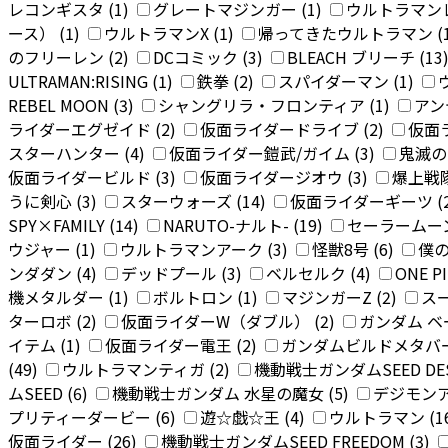
レコンギスタ (1)
グレートマジンガー (1)
ウルトラマンレ
ース） (1)
ウルトラマンX (1)
帰ってきたウルトラマン (
のフリーレン (2)
DCコミック (3)
BLEACH ブリーチ (13
ULTRAMAN:RISING (1)
鉄拳 (2)
スパイダーマン (1)
REBEL MOON (3)
シャングリラ・フロンティア (1)
アン
ライダーエグゼイド (2)
仮面ライダードライブ (2)
仮面
スターハンター (4)
仮面ライダー鎧武/ガイム (3)
鬼滅の刃
仮面ライダービルド (3)
仮面ライダージオウ (3)
爆上戦隊
うに剣心 (3)
スターウォーズ (14)
仮面ライダーギーツ (
SPY×FAMILY (14)
NARUTO-ナルト- (19)
セーラームーン
ウジャー (1)
ウルトラマンアーク (3)
怪獣8号 (6)
僕の
ンダダン (4)
デッドプール (3)
ベルセルク (4)
ONE P
機メタルダー (1)
ボルトロン (1)
マジンガーZ (2)
スー
ターロボ (2)
仮面ライダーW（ダブル） (2)
ガンダム 
イテム (1)
仮面ライダー電王 (2)
ガンダムビルドメタバース
(49)
ウルトラマンティガ (2)
機動戦士ガンダムSEED DEST
ムSEED (6)
機動戦士ガンダム 水星の魔女 (5)
デジモンア
プリティーダービー (6)
遊☆戯☆王 (4)
ウルトラマン (1
仮面ライダー (26)
機動戦士ガンダムSEED FREEDOM (3)