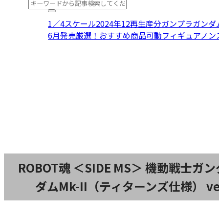
1／4スケール
2024年12再生産分
ガンプラ
ガンダ
6月発売
厳選！おすすめ商品
可動フィギュア
ノン
ROBOT魂 ＜SIDE MS＞ 機動戦士ガンダ
ダムMk-II（ティターンズ仕様） ver. A