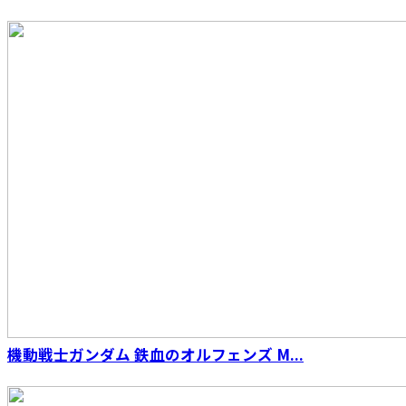
S.H.Figuarts（真骨彫製法） 海賊戦隊ゴーカイ
ジャー ゴーカイレッド
機動戦士ガンダム 鉄血のオルフェンズ M...
S.H.Figuarts （真骨彫製法） 仮面ライダーファ
イズ