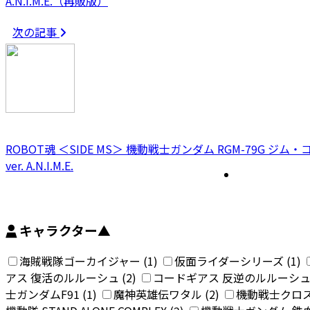
A.N.I.M.E.（再販版）
次の記事
ROBOT魂 ＜SIDE MS＞ 機動戦士ガンダム RGM-79G 
ver. A.N.I.M.E.
キャラクター
▲
海賊戦隊ゴーカイジャー (1)
仮面ライダーシリーズ (1)
アス 復活のルルーシュ (2)
コードギアス 反逆のルルーシュ 
士ガンダムF91 (1)
魔神英雄伝ワタル (2)
機動戦士クロス