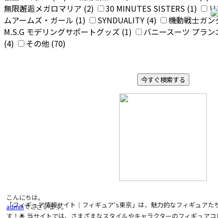
無限邂逅メガロマリア (2)
30 MINUTES SISTERS (1)
リ
ムアームズ・ガール (1)
SYNDUALITY (4)
機動戦士ガンダ
M.S.G モデリングサポートグッズ (1)
バニースーツ プランニ
(4)
その他 (70)
こんにちは。
「フィギュア情報サイト｜フィギュア’s東京」は、魅力的なフィギュアた
admin
でございます。
す！🌟 当サイトでは、さまざまなスタイルやキャラクターのフィギュア