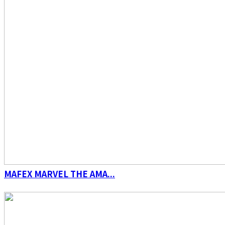
ROBOT魂 ＜SIDE MS＞ 機動戦士ガンダム 連邦
軍武器セット ver. A.N.I.M.E.
MAFEX MARVEL THE AMA...