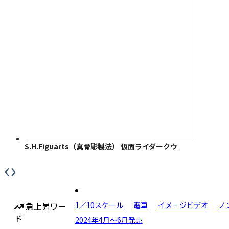
S.H.Figuarts（真骨彫製法） 仮面ライダークウ
ガ マイティフォーム 50th Anniversary Ver.
‹
›
急上昇ワー
1／10スケール
電車
イメージビデオ
ノ
ド
2024年4月〜6月発売