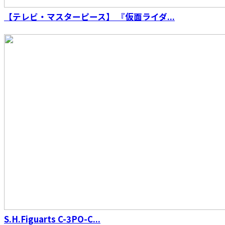
【テレビ・マスターピース】 『仮面ライダ...
S.H.Figuarts（真骨彫製法） ウルトラマンダイ
ナ フラッシュタイプ
S.H.Figuarts C-3PO-C...