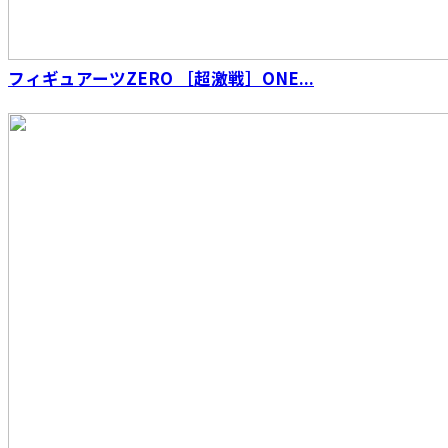
フィギュアーツZERO ［超激戦］ONE...
S.H.Figuarts（真骨彫製法） 仮面ライダーウィ
ザード フレイムスタイル 10th Anniversary
Ver.