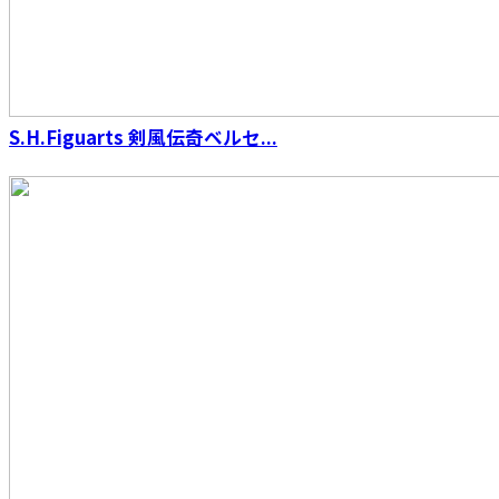
イクロンジョーカー 風都探偵アニメ化記念
S.H.Figuarts 剣風伝奇ベルセ...
【再販】S.H.Figuarts（真骨彫製法） ウルトラ
マン