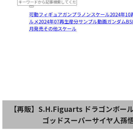
可動フィギュア
ガンプラ
ノンスケール
2024年1
ルメ
2024年07再生産分
サンプル動画
ガンダム
B
月発売
その他スケール
【再販】S.H.Figuarts ドラゴンボ
ゴッドスーパーサイヤ人孫悟