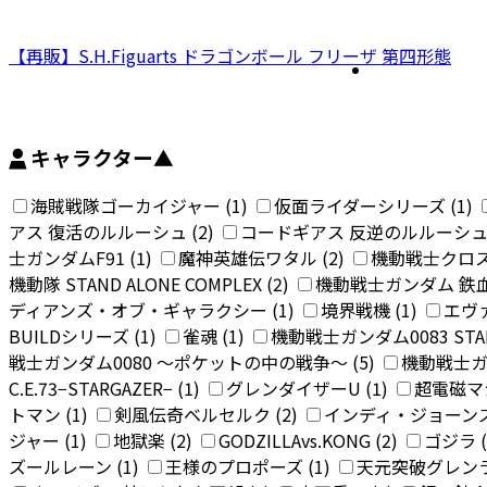
【再販】S.H.Figuarts ドラゴンボール フリーザ 第四形態
キャラクター
▲
海賊戦隊ゴーカイジャー (1)
仮面ライダーシリーズ (1)
アス 復活のルルーシュ (2)
コードギアス 反逆のルルーシュ 
士ガンダムF91 (1)
魔神英雄伝ワタル (2)
機動戦士クロス
機動隊 STAND ALONE COMPLEX (2)
機動戦士ガンダム 鉄血
ディアンズ・オブ・ギャラクシー (1)
境界戦機 (1)
エヴァ
BUILDシリーズ (1)
雀魂 (1)
機動戦士ガンダム0083 STARD
戦士ガンダム0080 〜ポケットの中の戦争〜 (5)
機動戦士ガ
C.E.73−STARGAZER− (1)
グレンダイザーU (1)
超電磁マシ
トマン (1)
剣風伝奇ベルセルク (2)
インディ・ジョーンズ 
ジャー (1)
地獄楽 (2)
GODZILLAvs.KONG (2)
ゴジラ (
ズールレーン (1)
王様のプロポーズ (1)
天元突破グレンラ