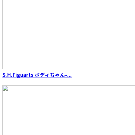
S.H.Figuarts ボディちゃん-...
S.H.Figuarts（真骨彫製法） 海賊戦隊ゴーカイ
ジャー ゴーカイレッド