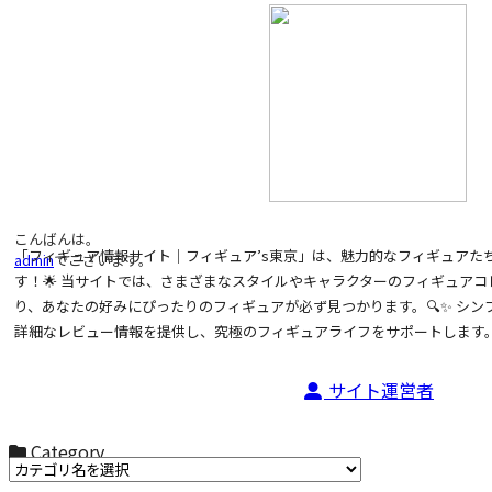
こんばんは。
「フィギュア情報サイト｜フィギュア’s東京」は、魅力的なフィギュアた
admin
でございます。
す！🌟 当サイトでは、さまざまなスタイルやキャラクターのフィギュア
り、あなたの好みにぴったりのフィギュアが必ず見つかります。🔍✨ シ
詳細なレビュー情報を提供し、究極のフィギュアライフをサポートします。
サイト運営者
Category
カテゴリ名からお選びください