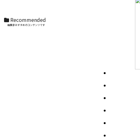
ケイド 50th Anniversary Ver.
Recommended
編集部おすすめのコンテンツです
S.H.Figuarts（真骨彫製法） ウルトラマンティ
ガ パワータイプ