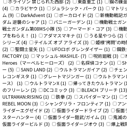
ホライゾン 禁じられた西部 (2)
東亜重工 (1)
鋼の錬金
(4)
カラビヤウ (1)
ジュラシック・パーク (1)
マトリッ
ム (9)
DarkAdvent (1)
ボーカロイド (2)
新機動戦記ガン
ダム 逆襲のシャア (1)
バニーガーデン (1)
機動戦士ガンダム
戦士ガンダム第08MS小隊 (5)
アーマード・コア (3)
機動
プをねらえ！ (1)
アダマスマキナ (1)
うる星やつら (2)
シリーズ (4)
テイルズ オブ アライズ (3)
姫様‘拷問’の時間
(2)
聖闘士星矢 (1)
UFOロボ グレンダイザー (1)
鋼鉄
FACTORY (1)
マッシュル-MASHLE- (7)
呪術廻戦 (3)
Heroes（マーベルヒーローズ） (2)
名探偵コナン (1)
SH
ー (5)
SAND LAND (2)
ウルトラマンガイア (2)
チェン
レコンギスタ (1)
グレートマジンガー (1)
ウルトラマンレ
ース） (1)
ウルトラマンX (1)
帰ってきたウルトラマン (
のフリーレン (2)
DCコミック (3)
BLEACH ブリーチ (13
ULTRAMAN:RISING (1)
鉄拳 (2)
スパイダーマン (1)
REBEL MOON (3)
シャングリラ・フロンティア (1)
アン
ライダーエグゼイド (2)
仮面ライダードライブ (2)
仮面
スターハンター (4)
仮面ライダー鎧武/ガイム (3)
鬼滅の刃
仮面ライダービルド (3)
仮面ライダージオウ (3)
爆上戦隊