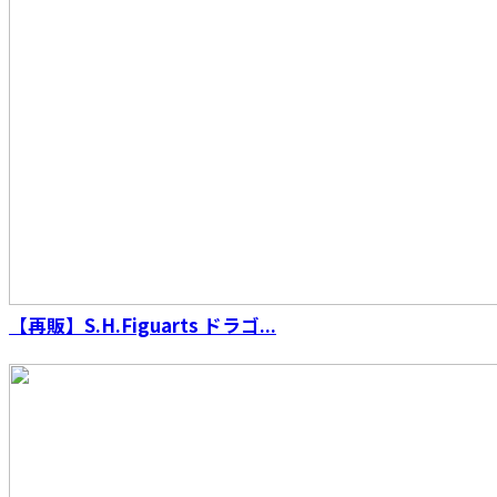
S.H.Figuarts（真骨彫製法） 仮面ライダーウィ
ザード フレイムスタイル 10th Anniversary
Ver.
【再販】S.H.Figuarts ドラゴ...
S.H.Figuarts（真骨彫製法） ウルトラマンダイ
ナ フラッシュタイプ