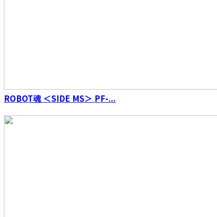
ROBOT魂 ＜SIDE MS＞ PF-...
S.H.Figuarts （真骨彫製法） 仮面ライダーファ
イズ