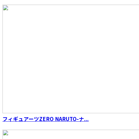
S.H.Figuarts（真骨彫製法） 仮面ライダーW サ
イクロンジョーカー 風都探偵アニメ化記念
フィギュアーツZERO NARUTO-ナ...