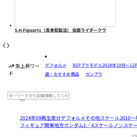
S.H.Figuarts（真骨彫製法） 仮面ライダークウ
ガ マイティフォーム 50th Anniversary Ver.
‹
›
急上昇ワー
デフォルメ
BSPプラモデル2024年10月〜1
ド
選！おすすめ商品
ガンプラ
2024年09再生産分
デフォルメ
その他スケール
2010
フィギュア
関東地方
ガンダム
1／4スケール
ノンスケ
S.H.Figuarts（真骨彫製法） 仮面ライダーディ