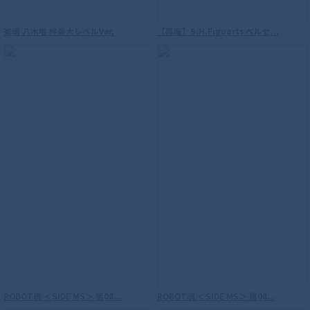
雀魂 八木唯 絆最大レベルVer.
【再販】S.H.Figuarts ベルセ...
S.H.Figuarts（真骨彫製法） 仮面ライダ
ーW サイクロンジョーカー 風都探偵アニ
メ化記念
ROBOT魂 ＜SIDE MS＞ 第08...
ROBOT魂 ＜SIDE MS＞ 第08...