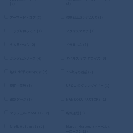
(1)
(5)
アーマード・コア (3)
機動戦士ガンダムUC (1)
トップをねらえ！ (1)
アダマスマキナ (1)
うる星やつら (2)
ドラえもん (3)
ガンダムシリーズ (4)
テイルズ オブ アライズ (3)
姫様‘拷問’の時間です (2)
2.5次元の誘惑 (2)
聖闘士星矢 (1)
UFOロボ グレンダイザー (1)
鋼鉄ジーグ (1)
NANKOKU FACTORY (1)
マッシュル-MASHLE- (7)
呪術廻戦 (3)
NieR: Automata (2)
Marvel Heroes（マーベルヒ
ーローズ） (2)