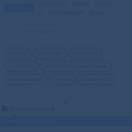
1／10スケール
関東地方
1／6スケー
急上昇ワード
ル
2024年08再生産分
ガンダム
ガンプラ
サンプル動画
ノンスケール
1／7スケール
BSPプラモデル2024年4月〜6月発売
S.H.Figuarts（真骨彫製法） 仮面ライダ
ーディケイド 50th Anniversary Ver.
2024年10再生産分
ガンダム
可動フィギュア
Recommended
編集部おすすめのコンテンツです