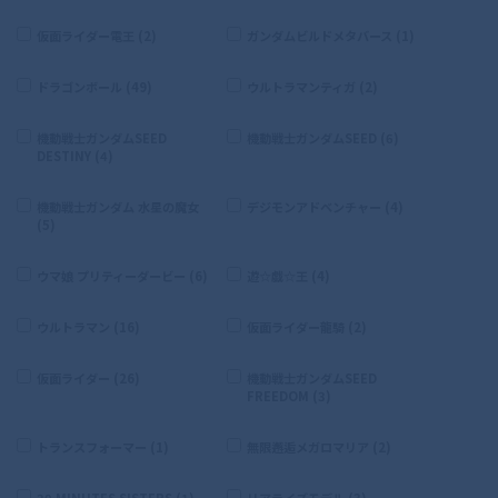
仮面ライダー電王 (2)
ガンダムビルドメタバース (1)
ドラゴンボール (49)
ウルトラマンティガ (2)
機動戦士ガンダムSEED
機動戦士ガンダムSEED (6)
DESTINY (4)
機動戦士ガンダム 水星の魔女
デジモンアドベンチャー (4)
(5)
ウマ娘 プリティーダービー (6)
遊☆戯☆王 (4)
ウルトラマン (16)
仮面ライダー龍騎 (2)
仮面ライダー (26)
機動戦士ガンダムSEED
FREEDOM (3)
トランスフォーマー (1)
無限邂逅メガロマリア (2)
30 MINUTES SISTERS (1)
リアライズモデル (3)