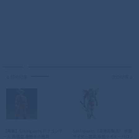
S.H.Figuarts ベルセルク ガッツ（狂戦士
の甲冑）-激情-
前の記事
次の記事
【再販】S.H.Figuarts ドラゴンボ
S.H.Figuarts（真骨彫製法） 仮面
ール 孫悟空 身勝手の極意
ライダー鎧武 仮面ライダーバロン