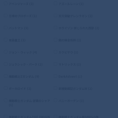
アベンジャーズ (2)
アズールレーン (1)
王様のプロポーズ (1)
天元突破グレンラガン (2)
バットマン (3)
ホライゾン 禁じられた西部 (2)
東亜重工 (1)
鋼の錬金術師 (2)
ジョン・ウィック (4)
カラビヤウ (1)
ジュラシック・パーク (1)
マトリックス (1)
機動戦士Zガンダム (9)
DarkAdvent (1)
ボーカロイド (2)
新機動戦記ガンダムW (2)
機動戦士ガンダム 逆襲のシャア
バニーガーデン (1)
(1)
機動戦士ガンダムTHE ORIGIN
機動戦士ガンダム第08MS小隊