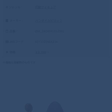
ジャンル :
可動フィギュア
メーカー :
バンダイスピリッツ
品番 :
cha_2404041012581
JANコード :
4573102664334
価格 :
￥8,360
～
※価格は掲載時のものです