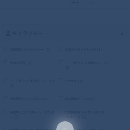
バナナアームズ
キャラクター
▲
海賊戦隊ゴーカイジャー (1)
仮面ライダーシリーズ (1)
ケロロ軍曹 (2)
コードギアス 復活のルルーシュ
(2)
コードギアス 反逆のルルーシュ
ガサラキ (1)
(1)
機動戦士ガンダムF91 (1)
魔神英雄伝ワタル (2)
機動戦士クロスボーン・ガンダ
攻殻機動隊 STAND ALONE
ム (1)
COMPLEX (2)
機動戦士ガンダム 鉄血のオルフ
ガーディアンズ・オブ・ギャラ