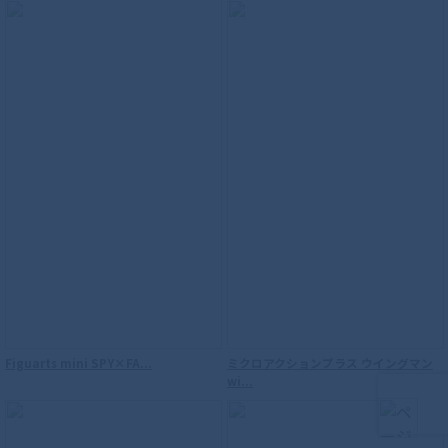
【再販】S.H.Figuarts（真骨彫製法） ウ
ルトラマン
Figuarts mini SPY×FA...
ミクロアクションプラス ウイングマン
wi...
S.H.Figuarts（真骨彫製法） 仮面ライダ
ーウィザード フレイムスタイル 10th