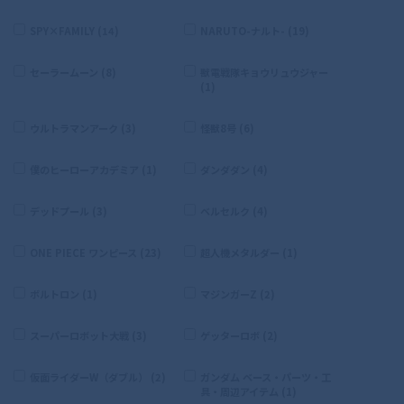
SPY×FAMILY (14)
NARUTO-ナルト- (19)
セーラームーン (8)
獣電戦隊キョウリュウジャー
(1)
ウルトラマンアーク (3)
怪獣8号 (6)
僕のヒーローアカデミア (1)
ダンダダン (4)
デッドプール (3)
ベルセルク (4)
ONE PIECE ワンピース (23)
超人機メタルダー (1)
ボルトロン (1)
マジンガーZ (2)
スーパーロボット大戦 (3)
ゲッターロボ (2)
仮面ライダーW（ダブル） (2)
ガンダム ベース・パーツ・工
具・周辺アイテム (1)