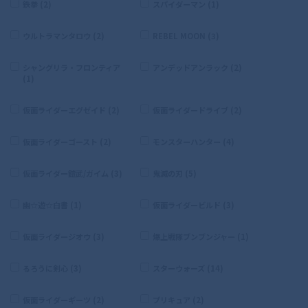
鉄拳 (2)
スパイダーマン (1)
ウルトラマンタロウ (2)
REBEL MOON (3)
シャングリラ・フロンティア
アンデッドアンラック (2)
(1)
仮面ライダーエグゼイド (2)
仮面ライダードライブ (2)
仮面ライダーゴースト (2)
モンスターハンター (4)
仮面ライダー鎧武/ガイム (3)
鬼滅の刃 (5)
幽☆遊☆白書 (1)
仮面ライダービルド (3)
仮面ライダージオウ (3)
爆上戦隊ブンブンジャー (1)
るろうに剣心 (3)
スターウォーズ (14)
仮面ライダーギーツ (2)
プリキュア (2)