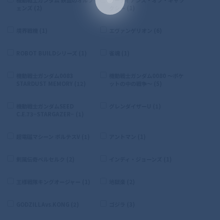
ェンズ (2)
クシー (1)
境界戦機 (1)
エヴァンゲリオン (6)
ROBOT BUILDシリーズ (1)
雀魂 (1)
機動戦士ガンダム0083
機動戦士ガンダム0080 〜ポケ
STARDUST MEMORY (12)
ットの中の戦争〜 (5)
機動戦士ガンダムSEED
グレンダイザーU (1)
C.E.73−STARGAZER− (1)
超電磁マシーン ボルテスV (1)
アントマン (1)
剣風伝奇ベルセルク (2)
インディ・ジョーンズ (1)
王様戦隊キングオージャー (1)
地獄楽 (2)
GODZILLAvs.KONG (2)
ゴジラ (3)