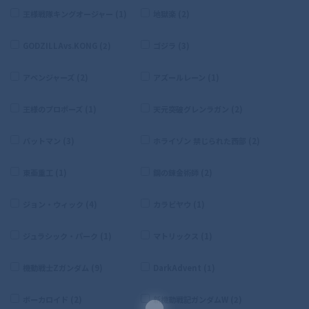
王様戦隊キングオージャー (1)
地獄楽 (2)
GODZILLAvs.KONG (2)
ゴジラ (3)
アベンジャーズ (2)
アズールレーン (1)
王様のプロポーズ (1)
天元突破グレンラガン (2)
バットマン (3)
ホライゾン 禁じられた西部 (2)
東亜重工 (1)
鋼の錬金術師 (2)
ジョン・ウィック (4)
カラビヤウ (1)
ジュラシック・パーク (1)
マトリックス (1)
機動戦士Zガンダム (9)
DarkAdvent (1)
ボーカロイド (2)
新機動戦記ガンダムW (2)