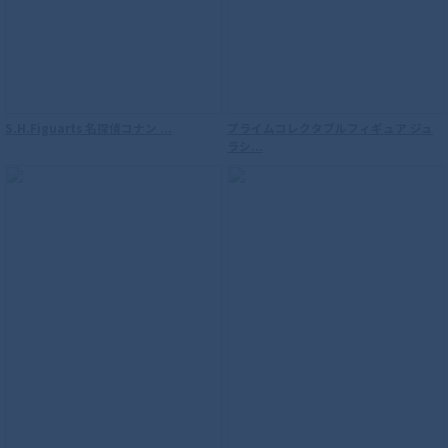
S.H.Figuarts 名探偵コナン ...
プライムコレクタブルフィギュア ジュ
ラシ...
S.H.Figuarts（真骨彫製法） 仮面ライダ
ーW サイクロンジョーカー 風都探偵アニ
メ化記念