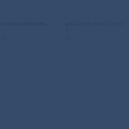
S.H.Figuarts 怪獣8号 保科...
LEDユニット デュアルタイプ（ホワイ
ト...
【再販】S.H.Figuarts（真骨彫製法） ウ
ルトラマン