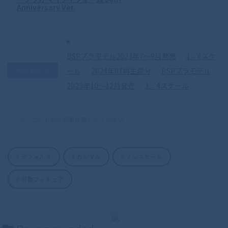
Anniversary Ver.
BSPプラモデル2023年7〜9月発売
1／6スケ
ール
2024年07再生産分
BSPプラモデル
急上昇ワード
2023年10〜12月発売
1／4スケール
デフォルメ
ガンダム
ノンスケール
可動フィギュア
S.H.Figuarts（真骨彫製法） 仮面ライダ
ーディケイド 50th Anniversary Ver.