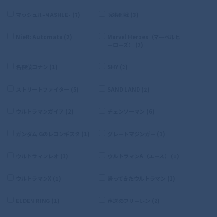
マッシュル-MASHLE- (7)
呪術廻戦 (3)
NieR: Automata (2)
Marvel Heroes（マーベルヒ
ーローズ） (2)
名探偵コナン (1)
SHY (2)
ストリートファイター (5)
SAND LAND (2)
ウルトラマンガイア (2)
チェンソーマン (6)
ガンダム Gのレコンギスタ (1)
グレートマジンガー (1)
ウルトラマンレオ (1)
ウルトラマンA（エース） (1)
ウルトラマンX (1)
帰ってきたウルトラマン (1)
ELDEN RING (1)
葬送のフリーレン (2)