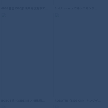
6086 都営5500形 浅草線後期車ア...
S.H.Figuarts ウルトラマンタ...
S.H.Figuarts（真骨彫製法） 仮面ライダ
ーウィザード フレイムスタイル 10th
Anniversary Ver.
ROBOT魂 ＜SIDE MS＞ 機動戦...
ROBOT魂〈SIDE OM〉 キングゲ...
S.H.Figuarts（真骨彫製法） ウルトラマ