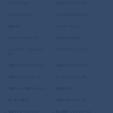
DCコミック (3)
BLEACH ブリーチ (13)
ウルトラセブン (1)
ULTRAMAN:RISING (1)
鉄拳 (2)
スパイダーマン (1)
ウルトラマンタロウ (2)
REBEL MOON (3)
シャングリラ・フロンティア
アンデッドアンラック (2)
(1)
仮面ライダーエグゼイド (2)
仮面ライダードライブ (2)
仮面ライダーゴースト (2)
モンスターハンター (4)
仮面ライダー鎧武/ガイム (3)
鬼滅の刃 (5)
幽☆遊☆白書 (1)
仮面ライダービルド (3)
仮面ライダージオウ (3)
爆上戦隊ブンブンジャー (1)