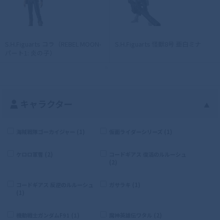
S.H.Figuarts コラ（REBEL MOON-
S.H.Figuarts 怪獣8号 亜白ミナ
パート1: 炎の子）
キャラクター
▲
海賊戦隊ゴーカイジャー (1)
仮面ライダーシリーズ (1)
ケロロ軍曹 (2)
コードギアス 復活のルルーシュ
(2)
コードギアス 反逆のルルーシュ
ガサラキ (1)
(1)
機動戦士ガンダムF91 (1)
魔神英雄伝ワタル (2)