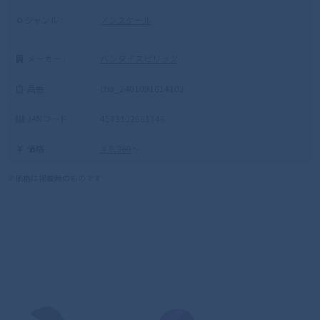
ジャンル :
ノンスケール
メーカー :
バンダイスピリッツ
品番 :
cha_2401091614102
JANコード :
4573102661746
価格 :
￥8,360
～
※価格は掲載時のものです