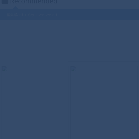
Recommended
編集部おすすめのコンテンツです
S.H.Figuarts（真骨彫製法） ウルトラマ
ンティガ パワータイプ