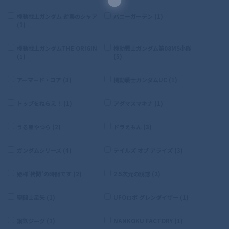
機動戦士ガンダム 逆襲のシャア
バニーガーデン (1)
(1)
機動戦士ガンダムTHE ORIGIN
機動戦士ガンダム第08MS小隊
(1)
(5)
アーマード・コア (3)
機動戦士ガンダムUC (1)
トップをねらえ！ (1)
アダマスマキナ (1)
うる星やつら (2)
ドラえもん (3)
ガンダムシリーズ (4)
テイルズ オブ アライズ (3)
姫様‘拷問’の時間です (2)
2.5次元の誘惑 (2)
聖闘士星矢 (1)
UFOロボ グレンダイザー (1)
鋼鉄ジーグ (1)
NANKOKU FACTORY (1)