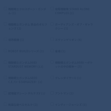
機動戦士クロスボーン・ガンダ
攻殻機動隊 STAND ALONE
ム (1)
COMPLEX (2)
機動戦士ガンダム 鉄血のオルフ
ガーディアンズ・オブ・ギャラ
ェンズ (2)
クシー (1)
境界戦機 (1)
エヴァンゲリオン (6)
ROBOT BUILDシリーズ (1)
雀魂 (1)
機動戦士ガンダム0083
機動戦士ガンダム0080 〜ポケ
STARDUST MEMORY (12)
ットの中の戦争〜 (5)
機動戦士ガンダムSEED
グレンダイザーU (1)
C.E.73−STARGAZER− (1)
超電磁マシーン ボルテスV (1)
アントマン (1)
剣風伝奇ベルセルク (2)
インディ・ジョーンズ (1)