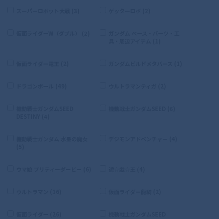
スーパーロボット大戦 (3)
ゲッターロボ (2)
仮面ライダーW（ダブル） (2)
ガンダム ベース・パーツ・工
具・周辺アイテム (1)
仮面ライダー電王 (2)
ガンダムビルドメタバース (1)
ドラゴンボール (49)
ウルトラマンティガ (2)
機動戦士ガンダムSEED
機動戦士ガンダムSEED (6)
DESTINY (4)
機動戦士ガンダム 水星の魔女
デジモンアドベンチャー (4)
(5)
ウマ娘 プリティーダービー (6)
遊☆戯☆王 (4)
ウルトラマン (16)
仮面ライダー龍騎 (2)
仮面ライダー (26)
機動戦士ガンダムSEED