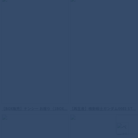
ンダイナ フラッシュタイプ
S.H.Figuarts（真骨彫製法） 海賊戦隊ゴ
【BOX販売】ナンシー お座り（1BOX...
【再生産】機動戦士ガンダム0083 ST...
ーカイジャー ゴーカイレッド