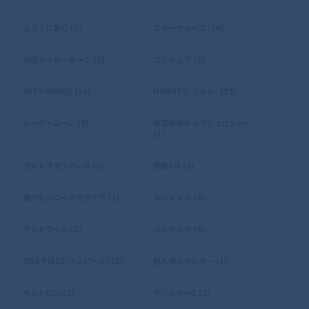
るろうに剣心 (3)
スターウォーズ (14)
仮面ライダーギーツ (2)
プリキュア (2)
SPY×FAMILY (14)
NARUTO-ナルト- (19)
セーラームーン (8)
獣電戦隊キョウリュウジャー
(1)
ウルトラマンアーク (3)
怪獣8号 (6)
僕のヒーローアカデミア (1)
ダンダダン (4)
デッドプール (3)
ベルセルク (4)
ONE PIECE ワンピース (23)
超人機メタルダー (1)
ボルトロン (1)
マジンガーZ (2)