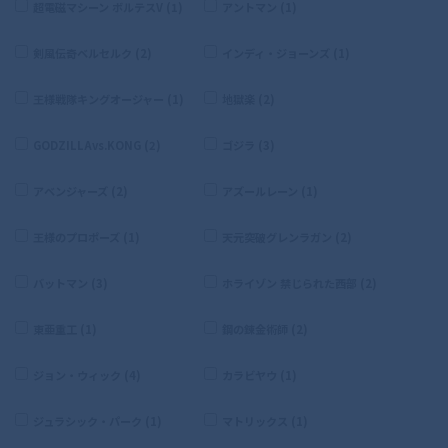
超電磁マシーン ボルテスV (1)
アントマン (1)
剣風伝奇ベルセルク (2)
インディ・ジョーンズ (1)
王様戦隊キングオージャー (1)
地獄楽 (2)
GODZILLAvs.KONG (2)
ゴジラ (3)
アベンジャーズ (2)
アズールレーン (1)
王様のプロポーズ (1)
天元突破グレンラガン (2)
バットマン (3)
ホライゾン 禁じられた西部 (2)
東亜重工 (1)
鋼の錬金術師 (2)
ジョン・ウィック (4)
カラビヤウ (1)
ジュラシック・パーク (1)
マトリックス (1)