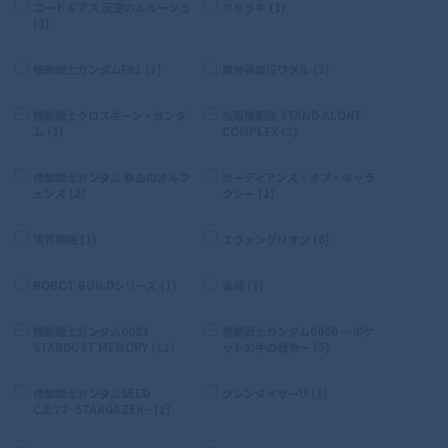
コードギアス 反逆のルルーシュ
ガサラキ (1)
(1)
機動戦士ガンダムF91 (1)
魔神英雄伝ワタル (2)
機動戦士クロスボーン・ガンダ
攻殻機動隊 STAND ALONE
ム (1)
COMPLEX (2)
機動戦士ガンダム 鉄血のオルフ
ガーディアンズ・オブ・ギャラ
ェンズ (2)
クシー (1)
境界戦機 (1)
エヴァンゲリオン (6)
ROBOT BUILDシリーズ (1)
雀魂 (1)
機動戦士ガンダム0083
機動戦士ガンダム0080 〜ポケ
STARDUST MEMORY (12)
ットの中の戦争〜 (5)
機動戦士ガンダムSEED
グレンダイザーU (1)
C.E.73−STARGAZER− (1)