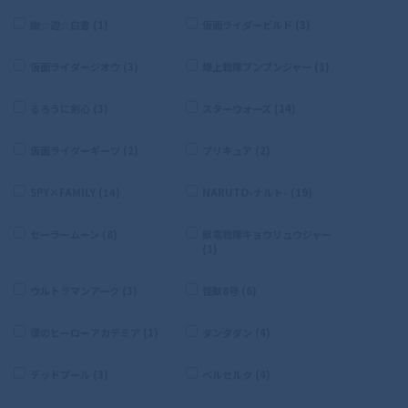
幽☆遊☆白書 (1)
仮面ライダービルド (3)
仮面ライダージオウ (3)
爆上戦隊ブンブンジャー (1)
るろうに剣心 (3)
スターウォーズ (14)
仮面ライダーギーツ (2)
プリキュア (2)
SPY×FAMILY (14)
NARUTO-ナルト- (19)
セーラームーン (8)
獣電戦隊キョウリュウジャー
(1)
ウルトラマンアーク (3)
怪獣8号 (6)
僕のヒーローアカデミア (1)
ダンダダン (4)
デッドプール (3)
ベルセルク (4)