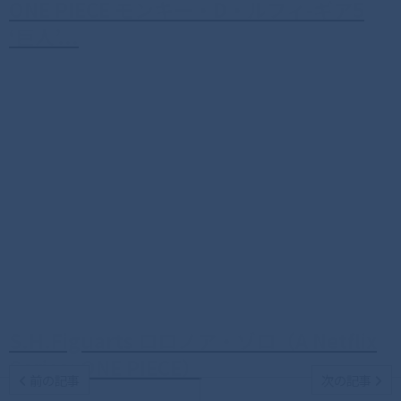
ONE PIECE モンキー・D・ルフィ-ギア5
‘巨人’...
S.H.Figuarts ロロノア・ゾロ（A Netflix
Series: ONE PIECE）
前の記事
次の記事