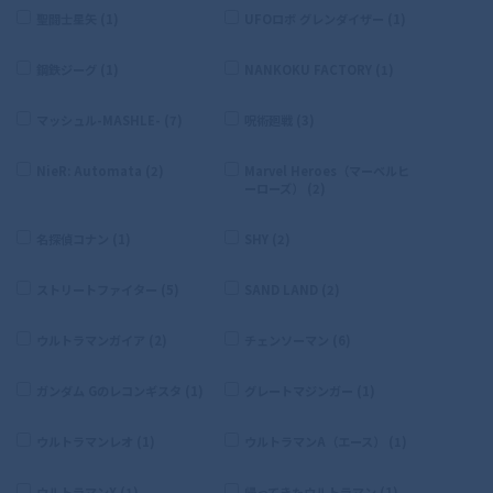
聖闘士星矢 (1)
UFOロボ グレンダイザー (1)
鋼鉄ジーグ (1)
NANKOKU FACTORY (1)
マッシュル-MASHLE- (7)
呪術廻戦 (3)
NieR: Automata (2)
Marvel Heroes（マーベルヒ
ーローズ） (2)
名探偵コナン (1)
SHY (2)
ストリートファイター (5)
SAND LAND (2)
ウルトラマンガイア (2)
チェンソーマン (6)
ガンダム Gのレコンギスタ (1)
グレートマジンガー (1)
ウルトラマンレオ (1)
ウルトラマンA（エース） (1)
ウルトラマンX (1)
帰ってきたウルトラマン (1)