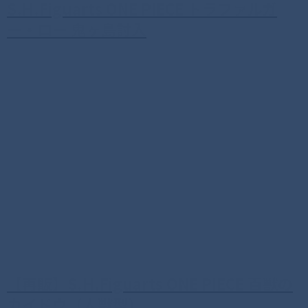
S.H.Figuarts ONE PIECE トラファルガ
ー・ロー 鬼ヶ島討入
【再販】S.H.Figuarts ONE PIECE 百獣の
カイドウ（人獣型）