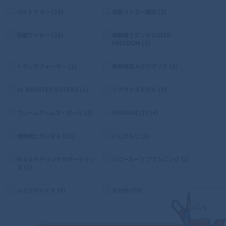
ウルトラマン (16)
仮面ライダー龍騎 (2)
仮面ライダー (26)
機動戦士ガンダムSEED
FREEDOM (3)
トランスフォーマー (1)
無限邂逅メガロマリア (2)
30 MINUTES SISTERS (1)
リアライズモデル (3)
フレームアームズ・ガール (1)
SYNDUALITY (4)
機動戦士ガンダム (21)
にじさんじ (1)
M.S.G モデリングサポートグッ
バニースーツ プランニング (1)
ズ (1)
メガミデバイス (4)
その他 (70)