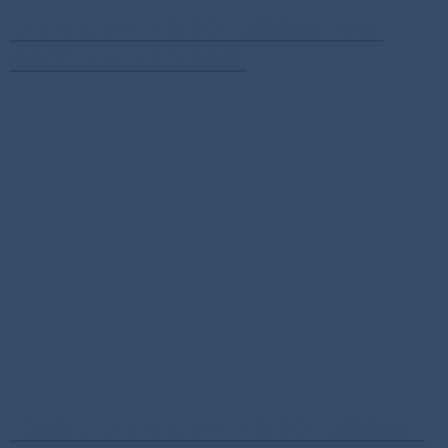
フィギュアーツZERO ［超激戦］ONE
PIECE シャンクス-神避-
【再販】フィギュアーツZERO ［超激戦］