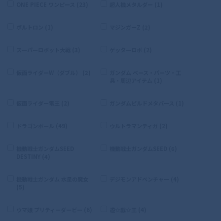
ONE PIECE ワンピース (23)
超人機メタルダー (1)
ボルトロン (1)
マジンガーZ (2)
スーパーロボット大戦 (3)
ゲッターロボ (2)
仮面ライダーW（ダブル） (2)
ガンダム ベース・パーツ・工
具・周辺アイテム (1)
仮面ライダー電王 (2)
ガンダムビルドメタバース (1)
ドラゴンボール (49)
ウルトラマンティガ (2)
機動戦士ガンダムSEED
機動戦士ガンダムSEED (6)
DESTINY (4)
機動戦士ガンダム 水星の魔女
デジモンアドベンチャー (4)
(5)
ウマ娘 プリティーダービー (6)
遊☆戯☆王 (4)