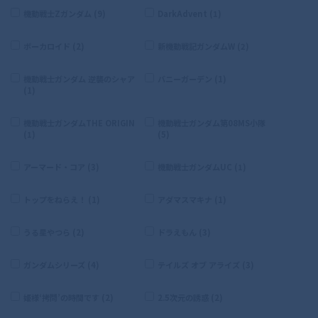
機動戦士Zガンダム (9)
DarkAdvent (1)
ボーカロイド (2)
新機動戦記ガンダムW (2)
機動戦士ガンダム 逆襲のシャア
バニーガーデン (1)
(1)
機動戦士ガンダムTHE ORIGIN
機動戦士ガンダム第08MS小隊
(1)
(5)
アーマード・コア (3)
機動戦士ガンダムUC (1)
トップをねらえ！ (1)
アダマスマキナ (1)
うる星やつら (2)
ドラえもん (3)
ガンダムシリーズ (4)
テイルズ オブ アライズ (3)
姫様‘拷問’の時間です (2)
2.5次元の誘惑 (2)