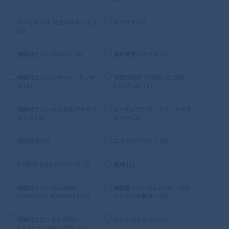
コードギアス 反逆のルルーシュ
ガサラキ (1)
(1)
機動戦士ガンダムF91 (1)
魔神英雄伝ワタル (2)
機動戦士クロスボーン・ガンダ
攻殻機動隊 STAND ALONE
ム (1)
COMPLEX (2)
機動戦士ガンダム 鉄血のオルフ
ガーディアンズ・オブ・ギャラ
ェンズ (2)
クシー (1)
境界戦機 (1)
エヴァンゲリオン (6)
ROBOT BUILDシリーズ (1)
雀魂 (1)
機動戦士ガンダム0083
機動戦士ガンダム0080 〜ポケ
STARDUST MEMORY (12)
ットの中の戦争〜 (5)
機動戦士ガンダムSEED
グレンダイザーU (1)
C.E.73−STARGAZER− (1)