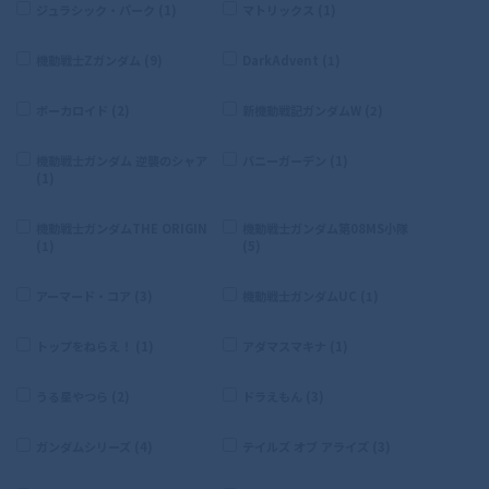
ジュラシック・パーク (1)
マトリックス (1)
機動戦士Zガンダム (9)
DarkAdvent (1)
ボーカロイド (2)
新機動戦記ガンダムW (2)
機動戦士ガンダム 逆襲のシャア
バニーガーデン (1)
(1)
機動戦士ガンダムTHE ORIGIN
機動戦士ガンダム第08MS小隊
(1)
(5)
アーマード・コア (3)
機動戦士ガンダムUC (1)
トップをねらえ！ (1)
アダマスマキナ (1)
うる星やつら (2)
ドラえもん (3)
ガンダムシリーズ (4)
テイルズ オブ アライズ (3)