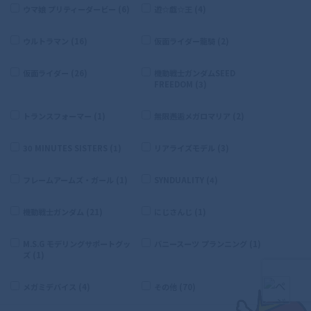
ウマ娘 プリティーダービー (6)
遊☆戯☆王 (4)
ウルトラマン (16)
仮面ライダー龍騎 (2)
仮面ライダー (26)
機動戦士ガンダムSEED
FREEDOM (3)
トランスフォーマー (1)
無限邂逅メガロマリア (2)
30 MINUTES SISTERS (1)
リアライズモデル (3)
フレームアームズ・ガール (1)
SYNDUALITY (4)
機動戦士ガンダム (21)
にじさんじ (1)
M.S.G モデリングサポートグッ
バニースーツ プランニング (1)
ズ (1)
メガミデバイス (4)
その他 (70)