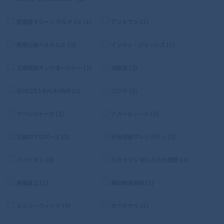
超電磁マシーン ボルテスV (1)
アントマン (1)
剣風伝奇ベルセルク (2)
インディ・ジョーンズ (1)
王様戦隊キングオージャー (1)
地獄楽 (2)
GODZILLAvs.KONG (2)
ゴジラ (3)
アベンジャーズ (2)
アズールレーン (1)
王様のプロポーズ (1)
天元突破グレンラガン (2)
バットマン (3)
ホライゾン 禁じられた西部 (2)
東亜重工 (1)
鋼の錬金術師 (2)
ジョン・ウィック (4)
カラビヤウ (1)