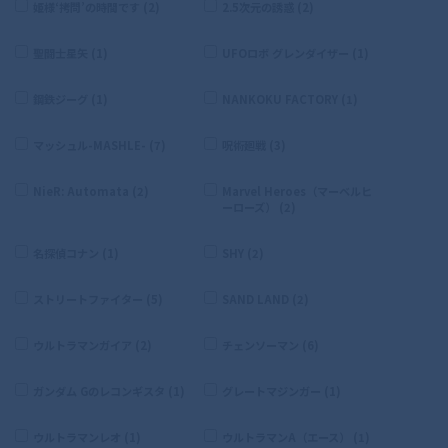
姫様‘拷問’の時間です (2)
2.5次元の誘惑 (2)
聖闘士星矢 (1)
UFOロボ グレンダイザー (1)
鋼鉄ジーグ (1)
NANKOKU FACTORY (1)
マッシュル-MASHLE- (7)
呪術廻戦 (3)
NieR: Automata (2)
Marvel Heroes（マーベルヒ
ーローズ） (2)
名探偵コナン (1)
SHY (2)
ストリートファイター (5)
SAND LAND (2)
ウルトラマンガイア (2)
チェンソーマン (6)
ガンダム Gのレコンギスタ (1)
グレートマジンガー (1)
ウルトラマンレオ (1)
ウルトラマンA（エース） (1)