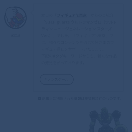
本日の「
フィギュア’s東京
」からのご紹介
「
S.H.Figuarts ウルトラマンゼロ（ウルト
ラマン ニュージェネレーション スターズ
Ver.）
」でした。「フィギュア's東京」で
admin
は、様々なコンテンツを通じて皆さまのフ
ィギュア探しをサポートいたします。
下記の
#タグキーワード
からも、新たな作品
の発見を願っております。
ノンスケール
記事上に掲載された情報は投稿日現在のものです。