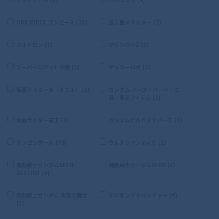
ONE PIECE ワンピース (23)
超人機メタルダー (1)
ボルトロン (1)
マジンガーZ (2)
スーパーロボット大戦 (3)
ゲッターロボ (2)
仮面ライダーW（ダブル） (2)
ガンダム ベース・パーツ・工
具・周辺アイテム (1)
仮面ライダー電王 (2)
ガンダムビルドメタバース (1)
ドラゴンボール (49)
ウルトラマンティガ (2)
機動戦士ガンダムSEED
機動戦士ガンダムSEED (6)
DESTINY (4)
機動戦士ガンダム 水星の魔女
デジモンアドベンチャー (4)
(5)