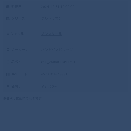
発売日 :
2024-12-31 10:00:00
シリーズ :
ウルトラマン
ジャンル :
ノンスケール
メーカー :
バンダイスピリッツ
品番 :
cha_2408011455291
JANコード :
4573102673831
価格 :
￥7,700
～
※価格は掲載時のものです