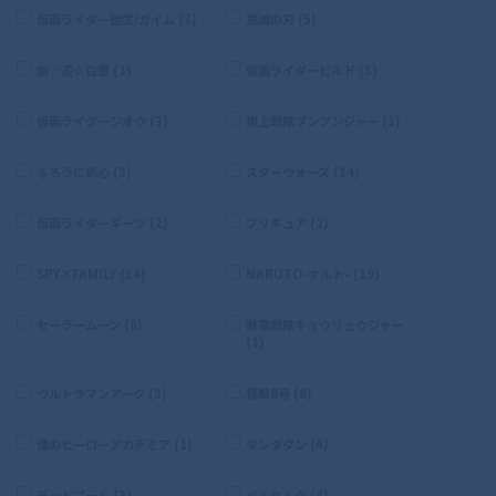
仮面ライダー鎧武/ガイム (3)
鬼滅の刃 (5)
幽☆遊☆白書 (1)
仮面ライダービルド (3)
仮面ライダージオウ (3)
爆上戦隊ブンブンジャー (1)
るろうに剣心 (3)
スターウォーズ (14)
仮面ライダーギーツ (2)
プリキュア (2)
SPY×FAMILY (14)
NARUTO-ナルト- (19)
セーラームーン (8)
獣電戦隊キョウリュウジャー
(1)
ウルトラマンアーク (3)
怪獣8号 (6)
僕のヒーローアカデミア (1)
ダンダダン (4)
デッドプール (3)
ベルセルク (4)