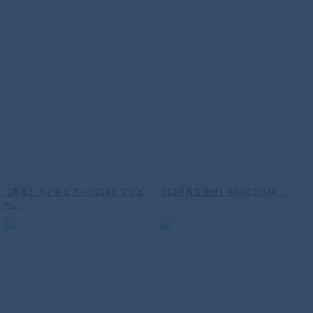
S.H.Figuarts（真骨彫製法） ウルトラマ
ンティガ パワータイプ
【再販】フィギュアーツZERO ワンピ
【12月再生産分】HGUC 1/144 ...
ー...
S.H.Figuarts（真骨彫製法） 仮面ライダ
ーW サイクロンジョーカー 風都探偵アニ
メ化記念