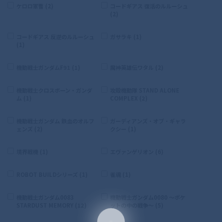
ケロロ軍曹 (2)
コードギアス 復活のルルーシュ
(2)
コードギアス 反逆のルルーシュ
ガサラキ (1)
(1)
機動戦士ガンダムF91 (1)
魔神英雄伝ワタル (2)
機動戦士クロスボーン・ガンダ
攻殻機動隊 STAND ALONE
ム (1)
COMPLEX (2)
機動戦士ガンダム 鉄血のオルフ
ガーディアンズ・オブ・ギャラ
ェンズ (2)
クシー (1)
境界戦機 (1)
エヴァンゲリオン (6)
ROBOT BUILDシリーズ (1)
雀魂 (1)
機動戦士ガンダム0083
機動戦士ガンダム0080 〜ポケ
STARDUST MEMORY (12)
ットの中の戦争〜 (5)