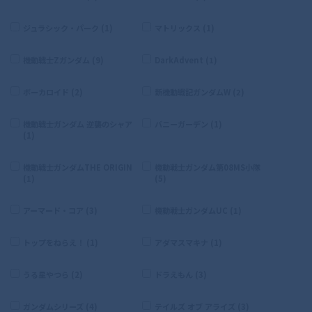
ジュラシック・パーク (1)
マトリックス (1)
機動戦士Zガンダム (9)
DarkAdvent (1)
ボーカロイド (2)
新機動戦記ガンダムW (2)
機動戦士ガンダム 逆襲のシャア
バニーガーデン (1)
(1)
機動戦士ガンダムTHE ORIGIN
機動戦士ガンダム第08MS小隊
(1)
(5)
アーマード・コア (3)
機動戦士ガンダムUC (1)
トップをねらえ！ (1)
アダマスマキナ (1)
うる星やつら (2)
ドラえもん (3)
ガンダムシリーズ (4)
テイルズ オブ アライズ (3)