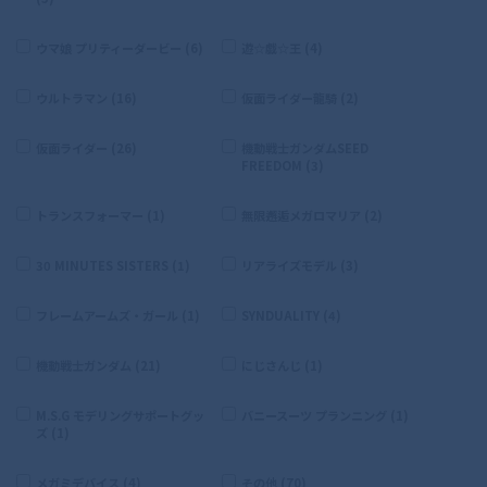
ウマ娘 プリティーダービー (6)
遊☆戯☆王 (4)
ウルトラマン (16)
仮面ライダー龍騎 (2)
仮面ライダー (26)
機動戦士ガンダムSEED
FREEDOM (3)
トランスフォーマー (1)
無限邂逅メガロマリア (2)
30 MINUTES SISTERS (1)
リアライズモデル (3)
フレームアームズ・ガール (1)
SYNDUALITY (4)
機動戦士ガンダム (21)
にじさんじ (1)
M.S.G モデリングサポートグッ
バニースーツ プランニング (1)
ズ (1)
メガミデバイス (4)
その他 (70)