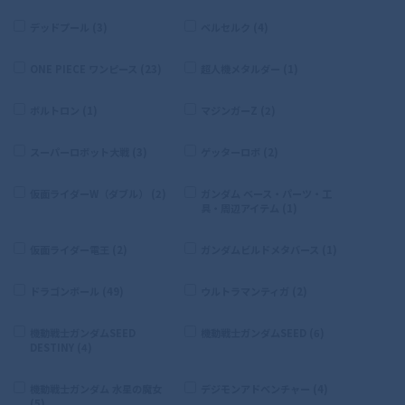
デッドプール (3)
ベルセルク (4)
ONE PIECE ワンピース (23)
超人機メタルダー (1)
ボルトロン (1)
マジンガーZ (2)
スーパーロボット大戦 (3)
ゲッターロボ (2)
仮面ライダーW（ダブル） (2)
ガンダム ベース・パーツ・工
具・周辺アイテム (1)
仮面ライダー電王 (2)
ガンダムビルドメタバース (1)
ドラゴンボール (49)
ウルトラマンティガ (2)
機動戦士ガンダムSEED
機動戦士ガンダムSEED (6)
DESTINY (4)
機動戦士ガンダム 水星の魔女
デジモンアドベンチャー (4)
(5)