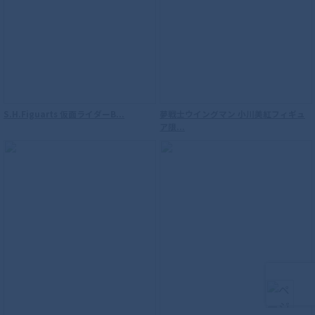
S.H.Figuarts 仮面ライダーB...
夢戦士ウイングマン 小川美紅フィギュ
ア限...
S.H.Figuarts（真骨彫製法） 仮面ライダ
ーウィザード フレイムスタイル 10th
Anniversary Ver.