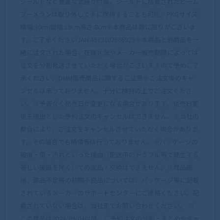
シールドなど豊富な武装が付属。シールドに搭載されたビーム
ブーメランは取り外して手に保持することも可能。PKGサイズ
横幅:30cm縦幅:19cm高さ:8cm※本商品は数に限りがございま
す。ご了承くださいJAN:4573102666925※本商品と他商品を一
緒に注文された場合、在庫状況やメーカー販売期間によっては
注文を分割発送させていただく場合がございますので予めご了
承ください。DMM販売商品に関するご注意※ご注文後のキャ
ンセルは承っておりません。十分に検討の上でご注文くださ
い。※予告なく発売日が変更になる場合があります。発売日変
更を理由とした予約注文のキャンセルはできません。※当社の
都合により、ご注文をキャンセルさせていただく場合がありま
す。その場合でも補償等は行っておりません。※パッケージの
破損・傷・汚れといった理由（配送中のトラブル等で発生する
著しい破損を除く）での返品・交換はできません。※商品破
損、部品不足等の初期不良品については、パッケージ等に記載
されているメーカーのサポートセンターにご連絡ください。記
載されていない場合は、当社までお問い合わせください。 ※
この商品は2024/09/04以降、ご予約注文の分割・まとめやキャ