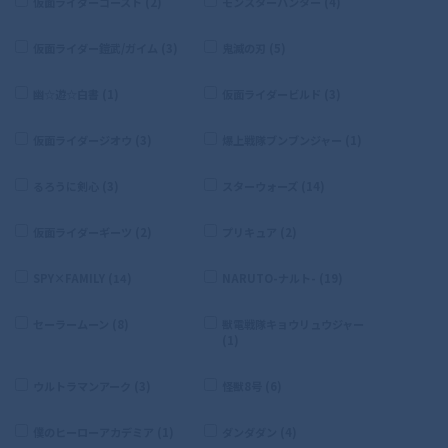
仮面ライダーゴースト (2)
モンスターハンター (4)
仮面ライダー鎧武/ガイム (3)
鬼滅の刃 (5)
幽☆遊☆白書 (1)
仮面ライダービルド (3)
仮面ライダージオウ (3)
爆上戦隊ブンブンジャー (1)
るろうに剣心 (3)
スターウォーズ (14)
仮面ライダーギーツ (2)
プリキュア (2)
SPY×FAMILY (14)
NARUTO-ナルト- (19)
セーラームーン (8)
獣電戦隊キョウリュウジャー
(1)
ウルトラマンアーク (3)
怪獣8号 (6)
僕のヒーローアカデミア (1)
ダンダダン (4)