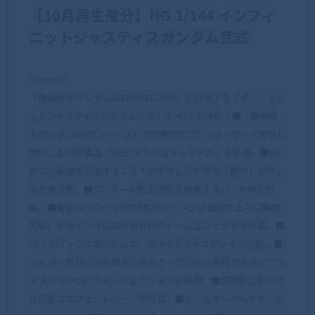
【10月再生産分】HG 1/144 インフィ
ニットジャスティスガンダム弐式
/ memo /
『機動戦士ガンダムSEED FREEDOM』に登場する「インフィニ
ットジャスティスガンダム弐式」をHGで立体化！■「機動戦
士ガンダムSEEDシリーズ」で印象的なアクションポーズ再現に
特化した内部構造「SEEDアクションシステム」を搭載。■脚
部に回転軸を追加することで劇中のしなやかな「脚のしなり」
を表現可能。■アンカーの射出状態を再現するリード線が付
属。■背部バックパックの4枚のウイングは個別で上下に展開
可能。各ウイングに取り付け用のビームエフェクトが付属。■
バックパックは取り外して、単体でもディスプレイが可能。■
シルバー部分には金属光沢感をアップさせた素材であるリアル
メタリックグロスインジェクションを採用。■頭頂部に取り付
け可能なエフェクトパーツが付属。■ビームサーベルやビーム