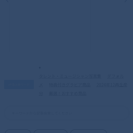
S.H.Figuarts（真骨彫製法） 仮面ライダ
ークウガ マイティフォーム 50th
Anniversary Ver.
タレント・ミュージシャン写真集
デフォル
メ
特典付きグラビア商品
2024年12再生産
急上昇ワード
分
厳選！おすすめ商品