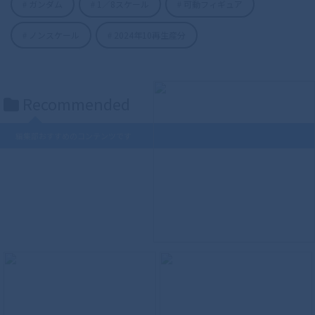
ガンダム
1／8スケール
可動フィギュア
S.H.Figuarts（真骨彫製法） 仮面ライダ
ノンスケール
2024年10再生産分
ーディケイド 50th Anniversary Ver.
Recommended
編集部おすすめのコンテンツです