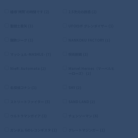
姫様‘拷問’の時間です (2)
2.5次元の誘惑 (2)
聖闘士星矢 (1)
UFOロボ グレンダイザー (1)
鋼鉄ジーグ (1)
NANKOKU FACTORY (1)
マッシュル-MASHLE- (7)
呪術廻戦 (3)
NieR: Automata (2)
Marvel Heroes（マーベルヒ
ーローズ） (2)
名探偵コナン (1)
SHY (2)
ストリートファイター (5)
SAND LAND (2)
ウルトラマンガイア (2)
チェンソーマン (6)
ガンダム Gのレコンギスタ (1)
グレートマジンガー (1)