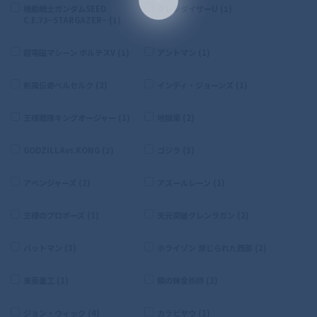
機動戦士ガンダムSEED
グレンダイザーU (1)
C.E.73−STARGAZER− (1)
超電磁マシーン ボルテスV (1)
アントマン (1)
剣風伝奇ベルセルク (2)
インディ・ジョーンズ (1)
王様戦隊キングオージャー (1)
地獄楽 (2)
GODZILLAvs.KONG (2)
ゴジラ (3)
アベンジャーズ (2)
アズールレーン (1)
王様のプロポーズ (1)
天元突破グレンラガン (2)
バットマン (3)
ホライゾン 禁じられた西部 (2)
東亜重工 (1)
鋼の錬金術師 (2)
ジョン・ウィック (4)
カラビヤウ (1)