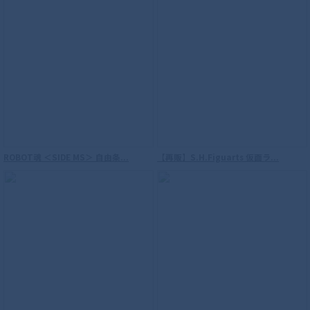
ROBOT魂 ＜SIDE MS＞ 自由条...
【再販】S.H.Figuarts 仮面ラ...
【再販】S.H.Figuarts（真骨彫製法） ウ
ルトラマン