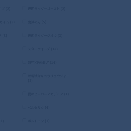
 (2)
仮面ライダーゴースト (2)
イム (3)
鬼滅の刃 (5)
(3)
仮面ライダージオウ (3)
スターウォーズ (14)
SPY×FAMILY (14)
)
獣電戦隊キョウリュウジャー
(1)
僕のヒーローアカデミア (1)
ベルセルク (4)
1)
ボルトロン (1)