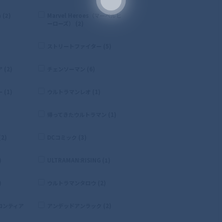
 (2)
Marvel Heroes（マーベルヒ
ーローズ） (2)
ストリートファイター (5)
(2)
チェンソーマン (6)
(1)
ウルトラマンレオ (1)
帰ってきたウルトラマン (1)
2)
DCコミック (3)
)
ULTRAMAN:RISING (1)
)
ウルトラマンタロウ (2)
ロンティア
アンデッドアンラック (2)