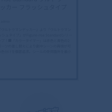
ッカー フラッシュタイプ
admin
『ウルトラマンデッカー』より「ウルトラマン
ュタイプ」がFigure-rise Standardシリー
ップ！■「カラータイマー」は赤色と青色の2
パーツの差し替えにより劇中シーンの再現が可
の色分けを徹底追求。シールの使用箇所を最小