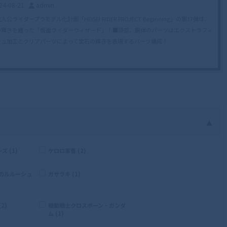
24-08-21
admin
人公ライダープラモデル化計画「HEISEI RIDER PROJECT Beginning」の第17弾は、
の輝きを纏った「仮面ライダーウィザード」！■頭部、胴体のパーツはエクストラフィ
シュ加工とクリアパーツによって宝石の輝きを表現するパーツ構成！…
▲
 (1)
ケロロ軍曹 (2)
逆のルルーシュ
ガサラキ (1)
2)
機動戦士クロスボーン・ガンダ
ム (1)