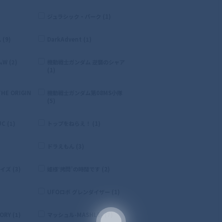
ジュラシック・パーク (1)
(9)
DarkAdvent (1)
 (2)
機動戦士ガンダム 逆襲のシャア
(1)
E ORIGIN
機動戦士ガンダム第08MS小隊
(5)
 (1)
トップをねらえ！ (1)
ドラえもん (3)
ズ (3)
姫様‘拷問’の時間です (2)
UFOロボ グレンダイザー (1)
RY (1)
マッシュル-MASHLE- (7)