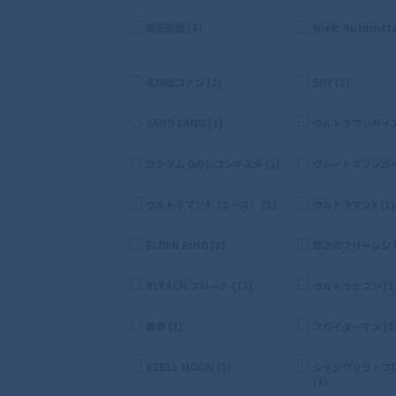
呪術廻戦 (3)
NieR: Automata
名探偵コナン (1)
SHY (2)
SAND LAND (2)
ウルトラマンガイア 
ガンダム Gのレコンギスタ (1)
グレートマジンガー 
ウルトラマンA（エース） (1)
ウルトラマンX (1)
ELDEN RING (1)
葬送のフリーレン (
BLEACH ブリーチ (13)
ウルトラセブン (1
鉄拳 (2)
スパイダーマン (1
REBEL MOON (3)
シャングリラ・フ
(1)