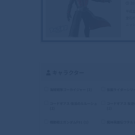
20
平成主
宝石
ニッ
キャラクター
海賊戦隊ゴーカイジャー (1)
仮面ライダーシリーズ
コードギアス 復活のルルーシュ
コードギアス 反
(2)
(1)
機動戦士ガンダムF91 (1)
魔神英雄伝ワタル (