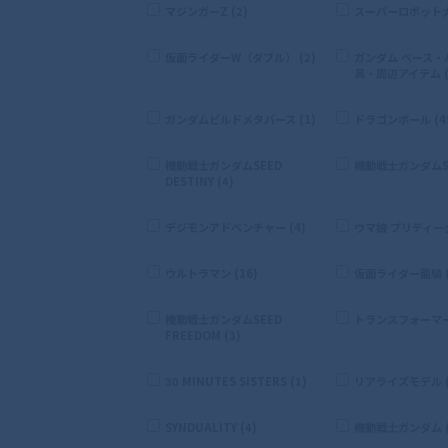
マジンガーZ (2)
スーパーロボット大戦
仮面ライダーW（ダブル） (2)
ガンダム ベース・
具・周辺アイテム (
ガンダムビルドメタバース (1)
ドラゴンボール (4
機動戦士ガンダムSEED
機動戦士ガンダムSE
DESTINY (4)
デジモンアドベンチャー (4)
ウマ娘 プリティーダ
ウルトラマン (16)
仮面ライダー龍騎 (
機動戦士ガンダムSEED
トランスフォーマー 
FREEDOM (3)
30 MINUTES SISTERS (1)
リアライズモデル (
SYNDUALITY (4)
機動戦士ガンダム (