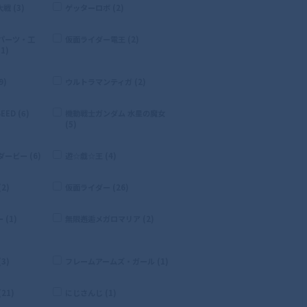
 (3)
ゲッターロボ (2)
パーツ・工
仮面ライダー電王 (2)
1)
9)
ウルトラマンティガ (2)
ED (6)
機動戦士ガンダム 水星の魔女
(5)
ービー (6)
遊☆戯☆王 (4)
2)
仮面ライダー (26)
(1)
無限邂逅メガロマリア (2)
3)
フレームアームズ・ガール (1)
21)
にじさんじ (1)