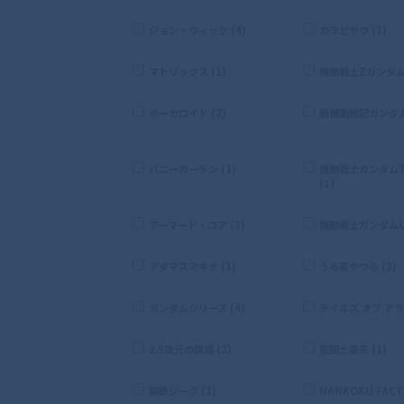
ジョン・ウィック (4)
カラビヤウ (1)
マトリックス (1)
機動戦士Zガンダム 
ボーカロイド (2)
新機動戦記ガンダムW
バニーガーデン (1)
機動戦士ガンダムTH
(1)
アーマード・コア (3)
機動戦士ガンダムUC
アダマスマキナ (1)
うる星やつら (2)
ガンダムシリーズ (4)
テイルズ オブ アライ
2.5次元の誘惑 (2)
聖闘士星矢 (1)
鋼鉄ジーグ (1)
NANKOKU FACTO