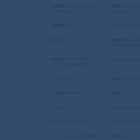
攻殻機動隊 STAND ALONE
機動戦士ガンダム
COMPLEX (2)
ェンズ (2)
境界戦機 (1)
エヴァンゲリオン (
雀魂 (1)
機動戦士ガンダム0
STARDUST MEMO
機動戦士ガンダムSEED
グレンダイザーU (
C.E.73−STARGAZER− (1)
アントマン (1)
剣風伝奇ベルセルク 
王様戦隊キングオージャー (1)
地獄楽 (2)
ゴジラ (3)
アベンジャーズ (2
王様のプロポーズ (1)
天元突破グレンラガン
ホライゾン 禁じられた西部 (2)
東亜重工 (1)