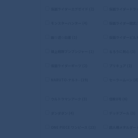
仮面ライダーエグゼイド (2)
仮面ライダードライブ
モンスターハンター (4)
仮面ライダー鎧武/ガ
幽☆遊☆白書 (1)
仮面ライダービルド 
爆上戦隊ブンブンジャー (1)
るろうに剣心 (3)
仮面ライダーギーツ (2)
プリキュア (2)
NARUTO-ナルト- (19)
セーラームーン (8
ウルトラマンアーク (3)
怪獣8号 (6)
ダンダダン (4)
デッドプール (3)
ONE PIECE ワンピース (23)
超人機メタルダー (