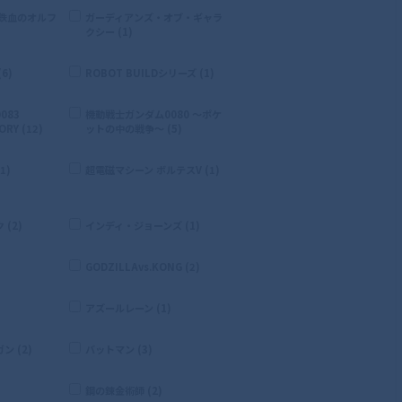
 鉄血のオルフ
ガーディアンズ・オブ・ギャラ
クシー (1)
6)
ROBOT BUILDシリーズ (1)
083
機動戦士ガンダム0080 〜ポケ
RY (12)
ットの中の戦争〜 (5)
1)
超電磁マシーン ボルテスV (1)
(2)
インディ・ジョーンズ (1)
GODZILLAvs.KONG (2)
)
アズールレーン (1)
 (2)
バットマン (3)
鋼の錬金術師 (2)