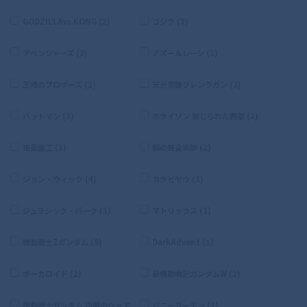
GODZILLAvs.KONG (2)
ゴジラ (3)
アベンジャーズ (2)
アズールレーン (1)
王様のプロポーズ (1)
天元突破グレンラガン (2)
バットマン (3)
ホライゾン 禁じられた西部 (2)
東亜重工 (1)
鋼の錬金術師 (2)
ジョン・ウィック (4)
カラビヤウ (1)
ジュラシック・パーク (1)
マトリックス (1)
機動戦士Zガンダム (9)
DarkAdvent (1)
ボーカロイド (2)
新機動戦記ガンダムW (2)
機動戦士ガンダム 逆襲のシャア
バニーガーデン (1)