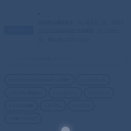
2024年11再生産分
1／10スケール
BSPプ
ラモデル2024年4月〜6月発売
1／7スケー
急上昇ワード
ル
Blu-ray（ブルーレイ）
BSPプラモデル2024年4月〜6月発売
1／8スケール
S.H.Figuarts（真骨彫製法） 仮面ライダ
2024年11再生産分
ノンスケール
デフォルメ
ーディケイド 50th Anniversary Ver.
サンプル動画
ガンダム
ガンプラ
可動フィギュア