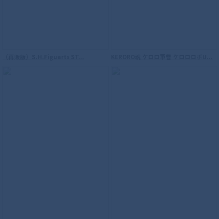
【再販】S.H.Figuarts（真骨彫製法） ウ
ルトラマン
（再販版）S.H.Figuarts ST...
KERORO魂 ケロロ軍曹 ケロロロボU...
S.H.Figuarts（真骨彫製法） 仮面ライダ
ーウィザード フレイムスタイル 10th
Anniversary Ver.