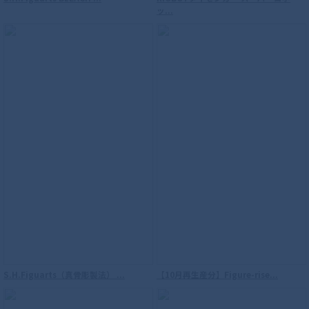
ッ...
S.H.Figuarts（真骨彫製法） ...
【10月再生産分】Figure-rise...