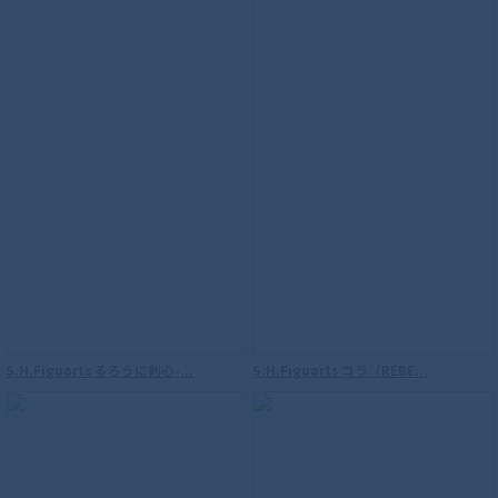
S.H.Figuarts るろうに剣心-...
S.H.Figuarts コラ（REBE...