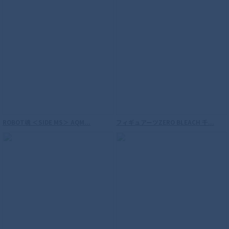
ROBOT魂 ＜SIDE MS＞ 機動戦士ガンダム
連邦軍武器セット ver. A.N.I.M.E.
ROBOT魂 ＜SIDE MS＞ AQM...
フィギュアーツZERO BLEACH 千...