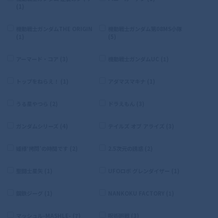
(1)
機動戦士ガンダムTHE ORIGIN
機動戦士ガンダム第08MS小隊
(1)
(5)
アーマード・コア (3)
機動戦士ガンダムUC (1)
トップをねらえ！ (1)
アダマスマキナ (1)
うる星やつら (2)
ドラえもん (3)
ガンダムシリーズ (4)
テイルズ オブ アライズ (3)
姫様‘拷問’の時間です (2)
2.5次元の誘惑 (2)
聖闘士星矢 (1)
UFOロボ グレンダイザー (1)
鋼鉄ジーグ (1)
NANKOKU FACTORY (1)
マッシュル-MASHLE- (7)
呪術廻戦 (3)