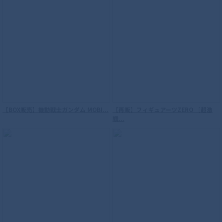
【BOX販売】機動戦士ガンダム MOBI...
【再販】フィギュアーツZERO ［超激
戦...