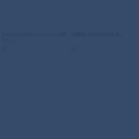
プレミアムマスターライン シン・仮面
【再販版】Figuarts mini 美...
ライ...