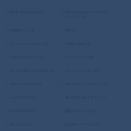
NieR: Automata (2)
Marvel Heroes（マーベルヒ
ーローズ） (2)
名探偵コナン (1)
SHY (2)
ストリートファイター (5)
SAND LAND (2)
ウルトラマンガイア (2)
チェンソーマン (6)
ガンダム Gのレコンギスタ (1)
グレートマジンガー (1)
ウルトラマンレオ (1)
ウルトラマンA（エース） (1)
ウルトラマンX (1)
帰ってきたウルトラマン (1)
ELDEN RING (1)
葬送のフリーレン (2)
DCコミック (3)
BLEACH ブリーチ (13)