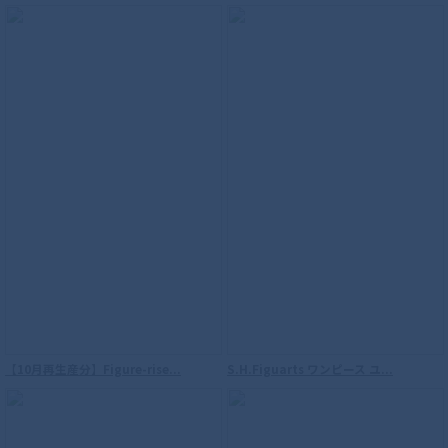
S.H.Figuarts（真骨彫製法） 海賊戦隊ゴ
ーカイジャー ゴーカイレッド
【10月再生産分】Figure-rise...
S.H.Figuarts ワンピース ユ...