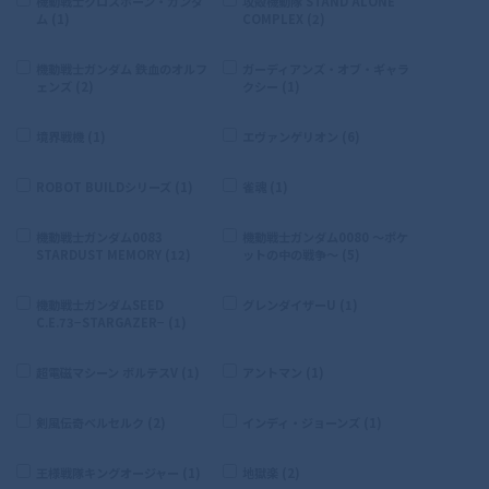
機動戦士クロスボーン・ガンダ
攻殻機動隊 STAND ALONE
ム (1)
COMPLEX (2)
機動戦士ガンダム 鉄血のオルフ
ガーディアンズ・オブ・ギャラ
ェンズ (2)
クシー (1)
境界戦機 (1)
エヴァンゲリオン (6)
ROBOT BUILDシリーズ (1)
雀魂 (1)
機動戦士ガンダム0083
機動戦士ガンダム0080 〜ポケ
STARDUST MEMORY (12)
ットの中の戦争〜 (5)
機動戦士ガンダムSEED
グレンダイザーU (1)
C.E.73−STARGAZER− (1)
超電磁マシーン ボルテスV (1)
アントマン (1)
剣風伝奇ベルセルク (2)
インディ・ジョーンズ (1)
王様戦隊キングオージャー (1)
地獄楽 (2)