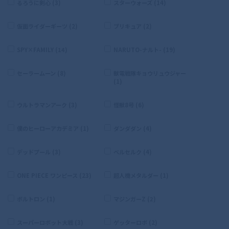
るろうに剣心 (3)
スターウォーズ (14)
仮面ライダーギーツ (2)
プリキュア (2)
SPY×FAMILY (14)
NARUTO-ナルト- (19)
セーラームーン (8)
獣電戦隊キョウリュウジャー
(1)
ウルトラマンアーク (3)
怪獣8号 (6)
僕のヒーローアカデミア (1)
ダンダダン (4)
デッドプール (3)
ベルセルク (4)
ONE PIECE ワンピース (23)
超人機メタルダー (1)
ボルトロン (1)
マジンガーZ (2)
スーパーロボット大戦 (3)
ゲッターロボ (2)