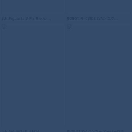
S.H.Figuarts ボディちゃん-...
ROBOT魂 ＜SIDE EVA＞ ヱヴ...
S.H.Figuarts BLEACH ...
RIOBOTダイゼンガー スーパーロボ