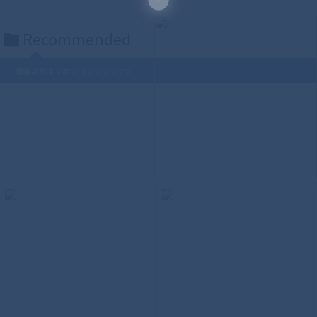
Recommended
編集部おすすめのコンテンツです
S.H.Figuarts（真骨彫製法） ウルトラマ
ンティガ パワータイプ