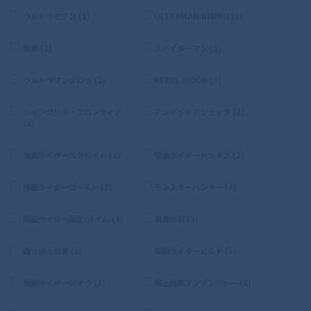
ウルトラセブン (1)
ULTRAMAN:RISING (1)
鉄拳 (2)
スパイダーマン (1)
ウルトラマンタロウ (2)
REBEL MOON (3)
シャングリラ・フロンティア
アンデッドアンラック (2)
(1)
仮面ライダーエグゼイド (2)
仮面ライダードライブ (2)
仮面ライダーゴースト (2)
モンスターハンター (4)
仮面ライダー鎧武/ガイム (3)
鬼滅の刃 (5)
幽☆遊☆白書 (1)
仮面ライダービルド (3)
仮面ライダージオウ (3)
爆上戦隊ブンブンジャー (1)