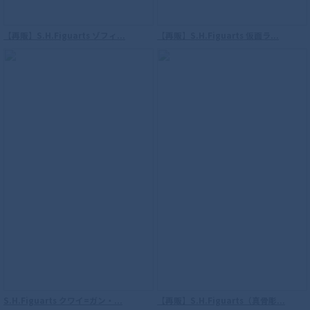
【再販】S.H.Figuarts ゾフィ...
【再販】S.H.Figuarts 仮面ラ...
S.H.Figuarts（真骨彫製法） ウルトラマ
ンダイナ フラッシュタイプ
S.H.Figuarts クワイ=ガン・...
【再販】S.H.Figuarts（真骨彫...