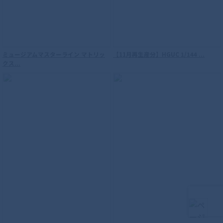
ミュージアムマスターライン マトリッ
【11月再生産分】HGUC 1/144 ...
クス...