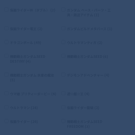
仮面ライダーW（ダブル） (2)
ガンダム ベース・パーツ・工
具・周辺アイテム (1)
仮面ライダー電王 (2)
ガンダムビルドメタバース (1)
ドラゴンボール (49)
ウルトラマンティガ (2)
機動戦士ガンダムSEED
機動戦士ガンダムSEED (6)
DESTINY (4)
機動戦士ガンダム 水星の魔女
デジモンアドベンチャー (4)
(5)
ウマ娘 プリティーダービー (6)
遊☆戯☆王 (4)
ウルトラマン (16)
仮面ライダー龍騎 (2)
仮面ライダー (26)
機動戦士ガンダムSEED
FREEDOM (3)