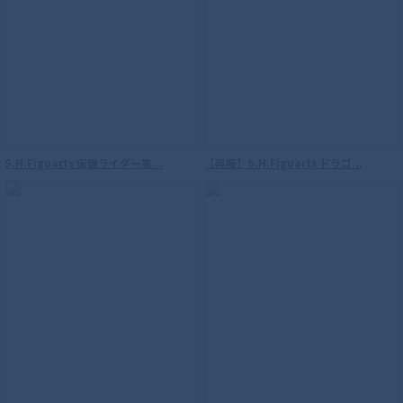
S.H.Figuarts 仮面ライダー電...
【再販】S.H.Figuarts ドラゴ...
S.H.Figuarts（真骨彫製法） 仮面ライダ
ーW サイクロンジョーカー 風都探偵アニ
メ化記念