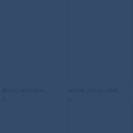
S.H.Figuarts （真骨彫製法） 仮面ライダ
ーファイズ
魂EFFECT SMOKE White ...
ROBOT魂 ＜SIDE MS＞ 機動戦...