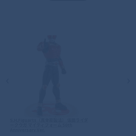
‹
›
S.H.Figuarts（真骨彫製法） 仮面ライダ
ークウガ マイティフォーム 50th
Anniversary Ver.