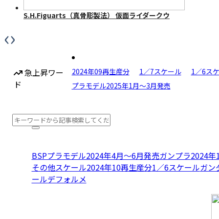
S.H.Figuarts（真骨彫製法） 仮面ライダークウ
ガ マイティフォーム 50th Anniversary Ver.
‹
›
急上昇ワー
2024年09再生産分
1／7スケール
1／6ス
ド
プラモデル2025年1月〜3月発売
BSPプラモデル2024年4月〜6月発売
ガンプラ
2024
その他スケール
2024年10再生産分
1／6スケール
ガン
ール
デフォルメ
S.H.Figuarts（真骨彫製法） 仮面ライダーディ
ケイド 50th Anniversary Ver.