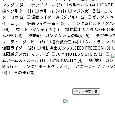
ンダダン (4)
デッドプール (3)
ベルセルク (4)
ONE P
機メタルダー (1)
ボルトロン (1)
マジンガーZ (2)
スー
ターロボ (2)
仮面ライダーW（ダブル） (2)
ガンダム 
イテム (1)
仮面ライダー電王 (2)
ガンダムビルドメタバース
(49)
ウルトラマンティガ (2)
機動戦士ガンダムSEED DEST
ムSEED (6)
機動戦士ガンダム 水星の魔女 (5)
デジモンア
プリティーダービー (6)
遊☆戯☆王 (4)
ウルトラマン (1
仮面ライダー (26)
機動戦士ガンダムSEED FREEDOM (3)
無限邂逅メガロマリア (2)
30 MINUTES SISTERS (1)
リ
ムアームズ・ガール (1)
SYNDUALITY (4)
機動戦士ガンダ
M.S.G モデリングサポートグッズ (1)
バニースーツ プランニ
(4)
その他 (70)