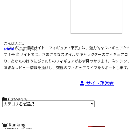
こんばんは。
「フィギュア情報サイト｜フィギュア’s東京」は、魅力的なフィギュアた
admin
でございます。
す！🌟 当サイトでは、さまざまなスタイルやキャラクターのフィギュア
り、あなたの好みにぴったりのフィギュアが必ず見つかります。🔍✨ シ
詳細なレビュー情報を提供し、究極のフィギュアライフをサポートします。
サイト運営者
Category
カテゴリ名からお選びください
Ranking