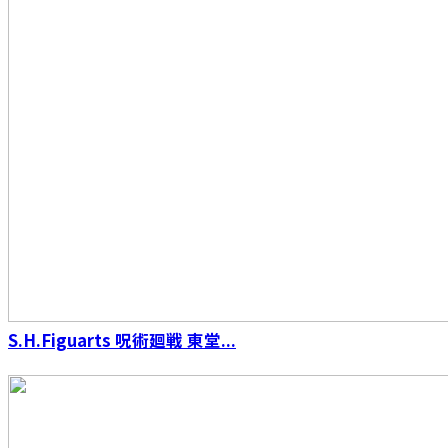
S.H.Figuarts（真骨彫製法） 仮面ライダーW サ
イクロンジョーカー 風都探偵アニメ化記念
S.H.Figuarts 呪術廻戦 東堂...