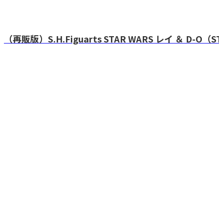
（再販版）S.H.Figuarts STAR WARS レイ ＆ D-O（STA