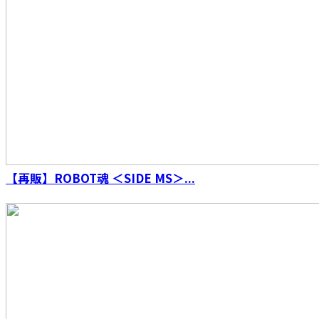
ザード フレイムスタイル 10th Anniversary
Ver.
【再販】ROBOT魂 ＜SIDE MS＞...
S.H.Figuarts（真骨彫製法） ウルトラマンダイ
ナ フラッシュタイプ