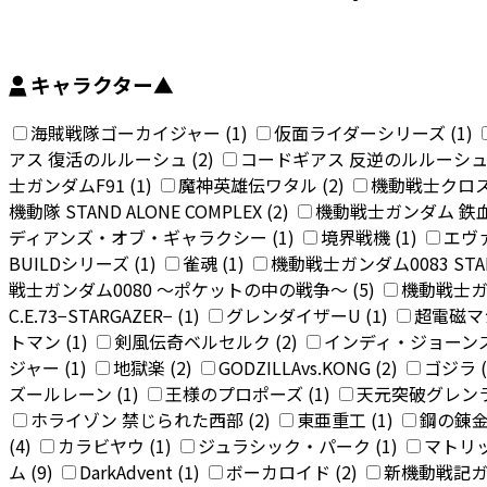
キャラクター
▲
海賊戦隊ゴーカイジャー (1)
仮面ライダーシリーズ (1)
アス 復活のルルーシュ (2)
コードギアス 反逆のルルーシュ 
士ガンダムF91 (1)
魔神英雄伝ワタル (2)
機動戦士クロス
機動隊 STAND ALONE COMPLEX (2)
機動戦士ガンダム 鉄血
ディアンズ・オブ・ギャラクシー (1)
境界戦機 (1)
エヴァ
BUILDシリーズ (1)
雀魂 (1)
機動戦士ガンダム0083 STARD
戦士ガンダム0080 〜ポケットの中の戦争〜 (5)
機動戦士ガ
C.E.73−STARGAZER− (1)
グレンダイザーU (1)
超電磁マシ
トマン (1)
剣風伝奇ベルセルク (2)
インディ・ジョーンズ 
ジャー (1)
地獄楽 (2)
GODZILLAvs.KONG (2)
ゴジラ (
ズールレーン (1)
王様のプロポーズ (1)
天元突破グレンラ
ホライゾン 禁じられた西部 (2)
東亜重工 (1)
鋼の錬金
(4)
カラビヤウ (1)
ジュラシック・パーク (1)
マトリッ
ム (9)
DarkAdvent (1)
ボーカロイド (2)
新機動戦記ガン