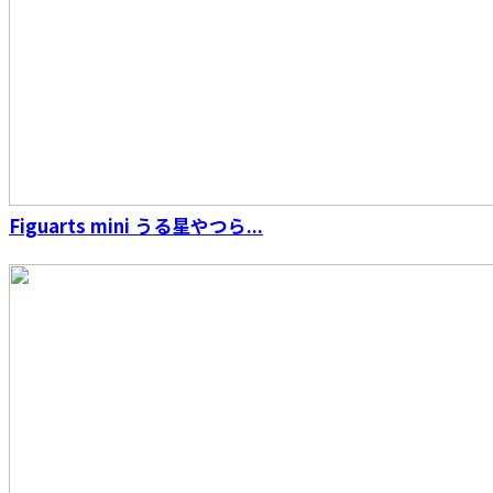
Figuarts mini うる星やつら...
S.H.Figuarts（真骨彫製法） 海賊戦隊ゴーカイ
ジャー ゴーカイレッド