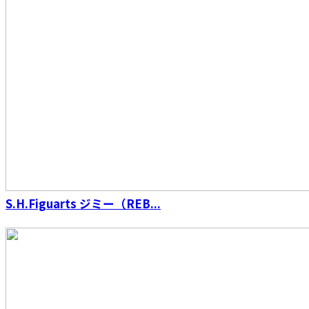
【再販】S.H.Figuarts（真骨彫製法） ウルトラ
マン
S.H.Figuarts ジミー（REB...
S.H.Figuarts（真骨彫製法） 仮面ライダーウィ