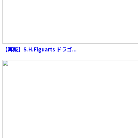
S.H.Figuarts （真骨彫製法） 仮面ライダーファ
【再販】S.H.Figuarts ドラゴ...
イズ