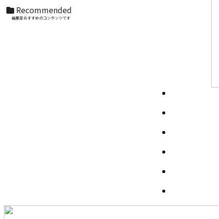
Recommended
編集部おすすめのコンテンツです
S.H.Figuarts（真骨彫製法） ウルトラマンティ
ガ パワータイプ