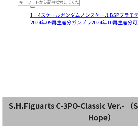
1／4スケール
ガンダム
ノンスケール
BSPプラモデ
2024年09再生産分
ガンプラ
2024年10再生産分
可
S.H.Figuarts C-3PO-Classic Ver.- 
Hope）