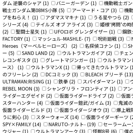
ダム 逆襲のシャア (1)
バニーガーデン (1)
機動戦士ガンダム
戦士ガンダム第08MS小隊 (5)
アーマード・コア (3)
機動
プをねらえ！ (1)
アダマスマキナ (1)
うる星やつら (2)
シリーズ (4)
テイルズ オブ アライズ (3)
姫様‘拷問’の時間
(2)
聖闘士星矢 (1)
UFOロボ グレンダイザー (1)
鋼鉄
FACTORY (1)
マッシュル-MASHLE- (7)
呪術廻戦 (3)
Heroes（マーベルヒーローズ） (2)
名探偵コナン (1)
SH
ー (5)
SAND LAND (2)
ウルトラマンガイア (2)
チェン
レコンギスタ (1)
グレートマジンガー (1)
ウルトラマンレ
ース） (1)
ウルトラマンX (1)
帰ってきたウルトラマン (
のフリーレン (2)
DCコミック (3)
BLEACH ブリーチ (13
ULTRAMAN:RISING (1)
鉄拳 (2)
スパイダーマン (1)
REBEL MOON (3)
シャングリラ・フロンティア (1)
アン
ライダーエグゼイド (2)
仮面ライダードライブ (2)
仮面
スターハンター (4)
仮面ライダー鎧武/ガイム (3)
鬼滅の刃
仮面ライダービルド (3)
仮面ライダージオウ (3)
爆上戦隊
うに剣心 (3)
スターウォーズ (14)
仮面ライダーギーツ (
SPY×FAMILY (14)
NARUTO-ナルト- (19)
セーラームーン
ウジャー (1)
ウルトラマンアーク (3)
怪獣8号 (6)
僕の