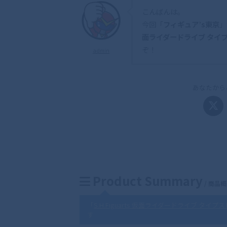
こんばんは。
今回「
フィギュア’s東京
」
面ライダードライブ タイプスピード
ぞ！
admin
あなたから
Product Summary
/ 商品
「
S.H.Figuarts 仮面ライダードライブ タイプスピード-2
す