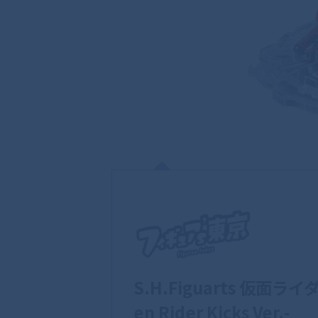
S.H.Figuarts 仮面
en Rider Kicks Ver.-