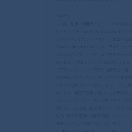
/ memo /
この男、刑事で仮面ライダー！！2014年放
ピードが-20 Kamen Rider Kicks
チをイメージしたライドウォッチ型台座と台
Kamen Rider Kicks Ver.-に
合わせることで、ライドウォッチをイメージ
ルト DXジクウドライバー」と連動しません。※
ご了承ください。※本商品と他商品を一緒に
分割発送させていただく場合がございますの
のキャンセルは承っておりません。十分に検
あります。発売日変更を理由とした予約注文
ンセルさせていただく場合があります。その
汚れといった理由（配送中のトラブル等で発
破損、部品不足等の初期不良品については、
連絡ください。記載されていない場合は、当社
K・東映 c2018 石森プロ・テレビ朝日・AD