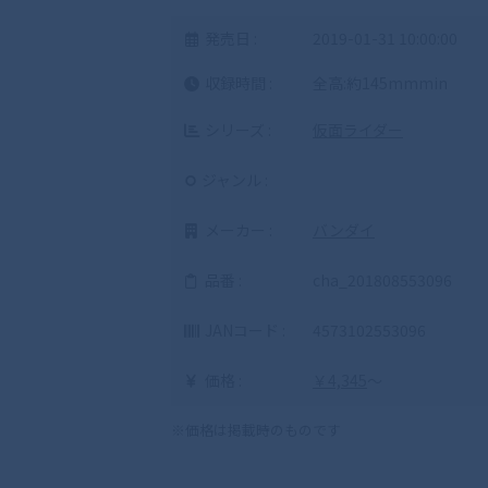
発売日 :
2019-01-31 10:00:00
収録時間 :
全高:約145mmmin
シリーズ :
仮面ライダー
ジャンル :
メーカー :
バンダイ
品番 :
cha_201808553096
JANコード :
4573102553096
価格 :
￥4,345
～
※価格は掲載時のものです