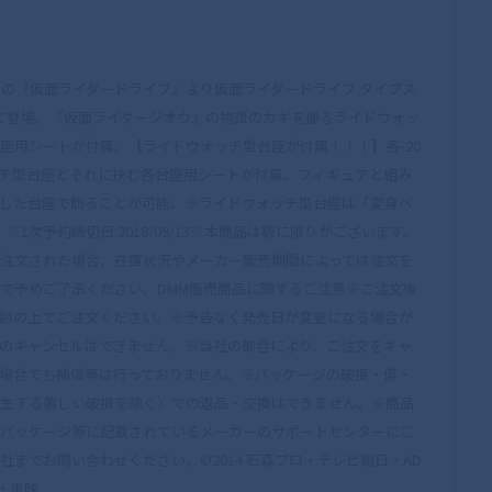
送の『仮面ライダードライブ』より仮面ライダードライブ タイプス
 Ver.-になって登場。『仮面ライダージオウ』の物語のカギを握るライドウォッ
座用シートが付属。【ライドウォッチ型台座が付属！！！】各-20
は、ライドウォッチ型台座とそれに挟む各台座用シートが付属。フィギュアと組み
した台座で飾ることが可能。※ライドウォッチ型台座は「変身ベ
1次予約締切日:2018/09/13※本商品は数に限りがございます。
注文された場合、在庫状況やメーカー販売期間によっては注文を
で予めご了承ください。DMM販売商品に関するご注意※ご注文後
討の上でご注文ください。※予告なく発売日が変更になる場合が
のキャンセルはできません。※当社の都合により、ご注文をキャ
場合でも補償等は行っておりません。※パッケージの破損・傷・
生する著しい破損を除く）での返品・交換はできません。※商品
パッケージ等に記載されているメーカーのサポートセンターにご
までお問い合わせください。©2014 石森プロ・テレビ朝日・AD
K・東映