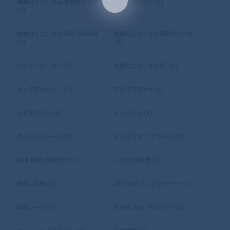
機動戦士ガンダム 逆襲のシャア
バニーガーデン (1)
(1)
機動戦士ガンダムTHE ORIGIN
機動戦士ガンダム第08MS小隊
(1)
(5)
アーマード・コア (3)
機動戦士ガンダムUC (1)
トップをねらえ！ (1)
アダマスマキナ (1)
うる星やつら (2)
ドラえもん (3)
ガンダムシリーズ (4)
テイルズ オブ アライズ (3)
姫様‘拷問’の時間です (2)
2.5次元の誘惑 (2)
聖闘士星矢 (1)
UFOロボ グレンダイザー (1)
鋼鉄ジーグ (1)
NANKOKU FACTORY (1)