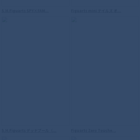
S.H.Figuarts SPY×FAM...
Figuarts mini テイルズ オ...
【再販】S.H.Figuarts（真骨彫製法） ウ
ルトラマン
S.H.Figuarts デッドプール（...
Figuarts Zero Touche...