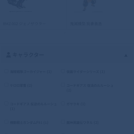
RMZ-002 ジェノザウラー
鬼滅模型 我妻善逸
キャラクター
▲
海賊戦隊ゴーカイジャー (1)
仮面ライダーシリーズ (1)
ケロロ軍曹 (2)
コードギアス 復活のルルーシュ
(2)
コードギアス 反逆のルルーシュ
ガサラキ (1)
(1)
機動戦士ガンダムF91 (1)
魔神英雄伝ワタル (2)