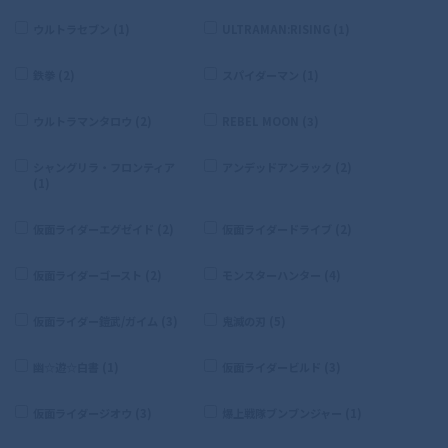
ウルトラセブン (1)
ULTRAMAN:RISING (1)
鉄拳 (2)
スパイダーマン (1)
ウルトラマンタロウ (2)
REBEL MOON (3)
シャングリラ・フロンティア
アンデッドアンラック (2)
(1)
仮面ライダーエグゼイド (2)
仮面ライダードライブ (2)
仮面ライダーゴースト (2)
モンスターハンター (4)
仮面ライダー鎧武/ガイム (3)
鬼滅の刃 (5)
幽☆遊☆白書 (1)
仮面ライダービルド (3)
仮面ライダージオウ (3)
爆上戦隊ブンブンジャー (1)