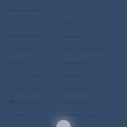
GODZILLAvs.KONG (2)
ゴジラ (3)
アベンジャーズ (2)
アズールレーン (1)
王様のプロポーズ (1)
天元突破グレンラガン (2)
バットマン (3)
ホライゾン 禁じられた西部 (2)
東亜重工 (1)
鋼の錬金術師 (2)
ジョン・ウィック (4)
カラビヤウ (1)
ジュラシック・パーク (1)
マトリックス (1)
機動戦士Zガンダム (9)
DarkAdvent (1)
ボーカロイド (2)
新機動戦記ガンダムW (2)