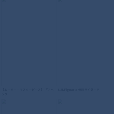
S.H.Figuarts（真骨彫製法） 仮面ライダ
ーウィザード フレイムスタイル 10th
Anniversary Ver.
【ムービー・マスターピース】 『アベ
S.H.Figuarts 仮面ライダーゲ...
ンジ...
S.H.Figuarts（真骨彫製法） ウルトラマ
ンダイナ フラッシュタイプ