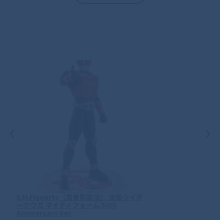
‹
›
S.H.Figuarts（真骨彫製法） 仮面ライダ
ークウガ マイティフォーム 50th
Anniversary Ver.