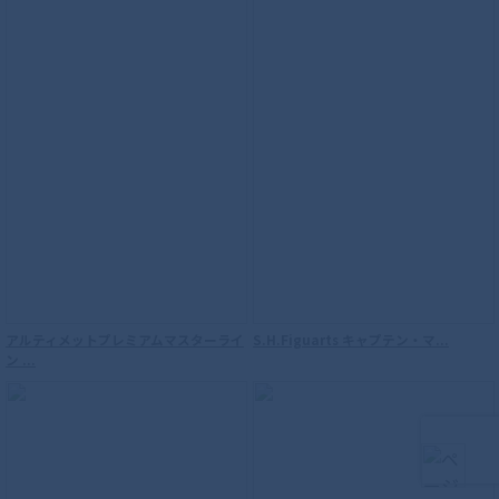
アルティメットプレミアムマスターライ
S.H.Figuarts キャプテン・マ...
S.H.Figuarts（真骨彫製法） 海賊戦隊ゴ
ン ...
ーカイジャー ゴーカイレッド