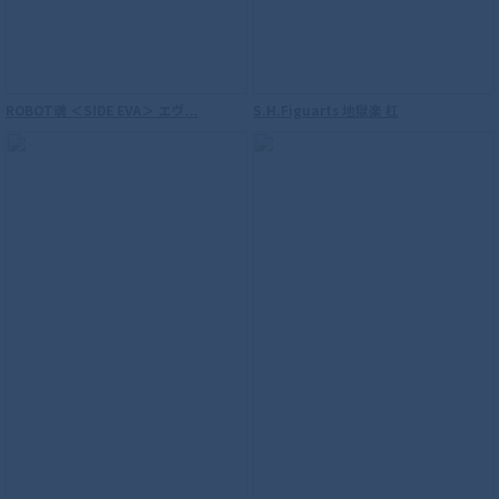
ROBOT魂 ＜SIDE EVA＞ エヴ...
S.H.Figuarts 地獄楽 杠
S.H.Figuarts（真骨彫製法） 仮面ライダ
ーW サイクロンジョーカー 風都探偵アニ
メ化記念