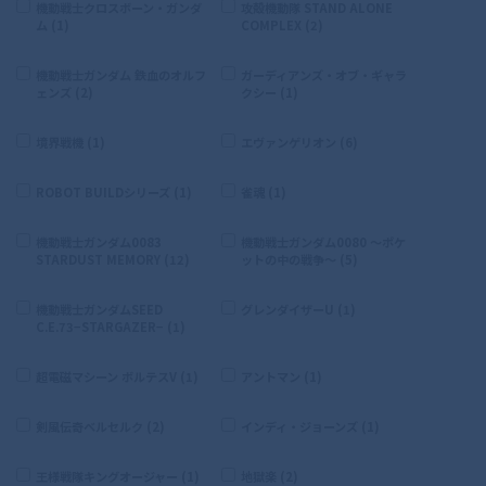
機動戦士クロスボーン・ガンダ
攻殻機動隊 STAND ALONE
ム (1)
COMPLEX (2)
機動戦士ガンダム 鉄血のオルフ
ガーディアンズ・オブ・ギャラ
ェンズ (2)
クシー (1)
境界戦機 (1)
エヴァンゲリオン (6)
ROBOT BUILDシリーズ (1)
雀魂 (1)
機動戦士ガンダム0083
機動戦士ガンダム0080 〜ポケ
STARDUST MEMORY (12)
ットの中の戦争〜 (5)
機動戦士ガンダムSEED
グレンダイザーU (1)
C.E.73−STARGAZER− (1)
超電磁マシーン ボルテスV (1)
アントマン (1)
剣風伝奇ベルセルク (2)
インディ・ジョーンズ (1)
王様戦隊キングオージャー (1)
地獄楽 (2)