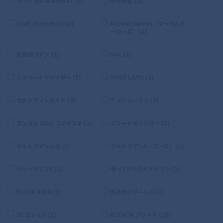
マッシュル-MASHLE- (7)
呪術廻戦 (3)
NieR: Automata (2)
Marvel Heroes（マーベルヒ
ーローズ） (2)
名探偵コナン (1)
SHY (2)
ストリートファイター (5)
SAND LAND (2)
ウルトラマンガイア (2)
チェンソーマン (6)
ガンダム Gのレコンギスタ (1)
グレートマジンガー (1)
ウルトラマンレオ (1)
ウルトラマンA（エース） (1)
ウルトラマンX (1)
帰ってきたウルトラマン (1)
ELDEN RING (1)
葬送のフリーレン (2)
DCコミック (3)
BLEACH ブリーチ (13)