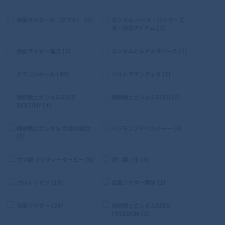
仮面ライダーW（ダブル） (2)
ガンダム ベース・パーツ・工
具・周辺アイテム (1)
仮面ライダー電王 (2)
ガンダムビルドメタバース (1)
ドラゴンボール (49)
ウルトラマンティガ (2)
機動戦士ガンダムSEED
機動戦士ガンダムSEED (6)
DESTINY (4)
機動戦士ガンダム 水星の魔女
デジモンアドベンチャー (4)
(5)
ウマ娘 プリティーダービー (6)
遊☆戯☆王 (4)
ウルトラマン (16)
仮面ライダー龍騎 (2)
仮面ライダー (26)
機動戦士ガンダムSEED
FREEDOM (3)