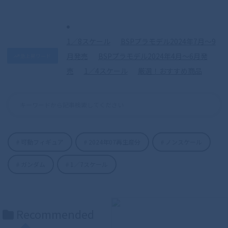
1／8スケール
BSPプラモデル2024年7月〜9
月発売
BSPプラモデル2024年4月〜6月発
急上昇ワード
売
1／4スケール
厳選！おすすめ商品
可動フィギュア
2024年07再生産分
ノンスケール
ガンダム
1／7スケール
S.H.Figuarts（真骨彫製法） 仮面ライダ
ーディケイド 50th Anniversary Ver.
Recommended