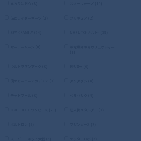
るろうに剣心 (3)
スターウォーズ (14)
仮面ライダーギーツ (2)
プリキュア (2)
SPY×FAMILY (14)
NARUTO-ナルト- (19)
セーラームーン (8)
獣電戦隊キョウリュウジャー
(1)
ウルトラマンアーク (3)
怪獣8号 (6)
僕のヒーローアカデミア (1)
ダンダダン (4)
デッドプール (3)
ベルセルク (4)
ONE PIECE ワンピース (23)
超人機メタルダー (1)
ボルトロン (1)
マジンガーZ (2)
スーパーロボット大戦 (3)
ゲッターロボ (2)