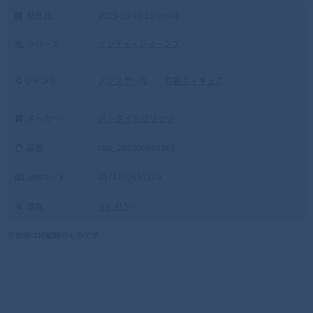
発売日 :
2023-10-28 10:00:00
シリーズ :
インディ・ジョーンズ
ジャンル :
ノンスケール
可動フィギュア
メーカー :
バンダイスピリッツ
品番 :
cha_202306653369
JANコード :
4573102653369
価格 :
￥8,415
～
※価格は掲載時のものです