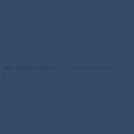
【再販】ROBOT魂 ＜SIDE MS＞...
S.H.MonsterArts モンスタ...
S.H.Figuarts（真骨彫製法） 仮面ライダ
ーW サイクロンジョーカー 風都探偵アニ
メ化記念