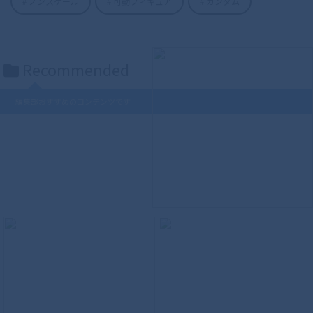
ノンスケール
可動フィギュア
ガンダム
Recommended
S.H.Figuarts（真骨彫製法） 仮面ライダ
ーディケイド 50th Anniversary Ver.
編集部おすすめのコンテンツです
S.H.Figuarts（真骨彫製法） ウルトラマ
ンティガ パワータイプ