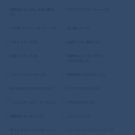
機動戦士ガンダム 水星の魔女
デジモンアドベンチャー (4)
(5)
ウマ娘 プリティーダービー (6)
遊☆戯☆王 (4)
ウルトラマン (16)
仮面ライダー龍騎 (2)
仮面ライダー (26)
機動戦士ガンダムSEED
FREEDOM (3)
トランスフォーマー (1)
無限邂逅メガロマリア (2)
30 MINUTES SISTERS (1)
リアライズモデル (3)
フレームアームズ・ガール (1)
SYNDUALITY (4)
機動戦士ガンダム (21)
にじさんじ (1)
M.S.G モデリングサポートグッ
バニースーツ プランニング (1)
ズ (1)