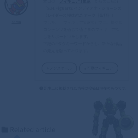
本日の「
フィギュア’s東京
」からのご紹介
「
S.H.Figuarts インディアナ・ジョーンズ
（レイダース/失われたアーク《聖櫃》）
」
でした。「フィギュア's東京」では、様々な
admin
コンテンツを通じて皆さまのフィギュア探
しをサポートいたします。
下記の
#タグキーワード
からも、新たな作品
の発見を願っております。
ノンスケール
可動フィギュア
記事上に掲載された情報は投稿日現在のものです。
Related article