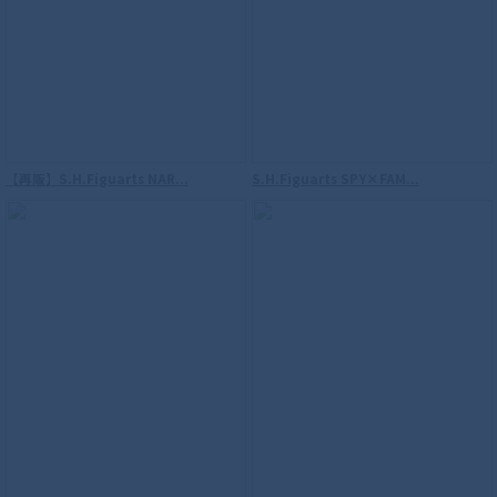
【再販】S.H.Figuarts NAR...
S.H.Figuarts SPY×FAM...
【再販】S.H.Figuarts（真骨彫製法） ウ
ルトラマン