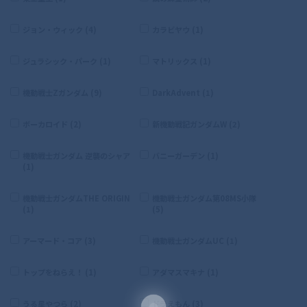
ジョン・ウィック (4)
カラビヤウ (1)
ジュラシック・パーク (1)
マトリックス (1)
機動戦士Zガンダム (9)
DarkAdvent (1)
ボーカロイド (2)
新機動戦記ガンダムW (2)
機動戦士ガンダム 逆襲のシャア
バニーガーデン (1)
(1)
機動戦士ガンダムTHE ORIGIN
機動戦士ガンダム第08MS小隊
(1)
(5)
アーマード・コア (3)
機動戦士ガンダムUC (1)
トップをねらえ！ (1)
アダマスマキナ (1)
うる星やつら (2)
ドラえもん (3)