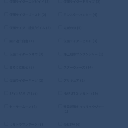
仮面ライダーエグゼイド (2)
仮面ライダードライブ (2)
仮面ライダーゴースト (2)
モンスターハンター (4)
仮面ライダー鎧武/ガイム (3)
鬼滅の刃 (5)
幽☆遊☆白書 (1)
仮面ライダービルド (3)
仮面ライダージオウ (3)
爆上戦隊ブンブンジャー (1)
るろうに剣心 (3)
スターウォーズ (14)
仮面ライダーギーツ (2)
プリキュア (2)
SPY×FAMILY (14)
NARUTO-ナルト- (19)
セーラームーン (8)
獣電戦隊キョウリュウジャー
(1)
ウルトラマンアーク (3)
怪獣8号 (6)