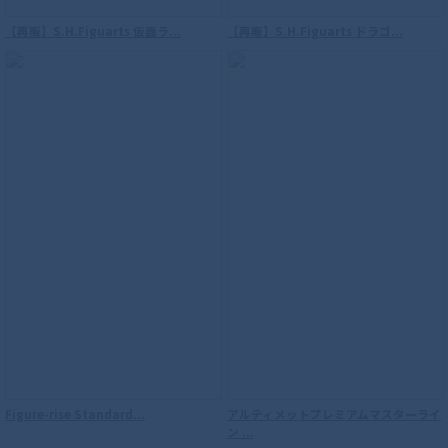
【再販】S.H.Figuarts 仮面ラ...
【再販】S.H.Figuarts ドラゴ...
S.H.Figuarts（真骨彫製法） ウルトラマ
ンダイナ フラッシュタイプ
Figure-rise Standard...
アルティメットプレミアムマスターライ
ン ...