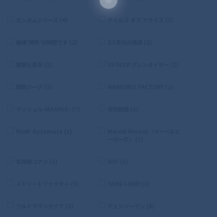
ガンダムシリーズ (4)
テイルズ オブ アライズ (3)
姫様‘拷問’の時間です (2)
2.5次元の誘惑 (2)
聖闘士星矢 (1)
UFOロボ グレンダイザー (1)
鋼鉄ジーグ (1)
NANKOKU FACTORY (1)
マッシュル-MASHLE- (7)
呪術廻戦 (3)
NieR: Automata (2)
Marvel Heroes（マーベルヒ
ーローズ） (2)
名探偵コナン (1)
SHY (2)
ストリートファイター (5)
SAND LAND (2)
ウルトラマンガイア (2)
チェンソーマン (6)