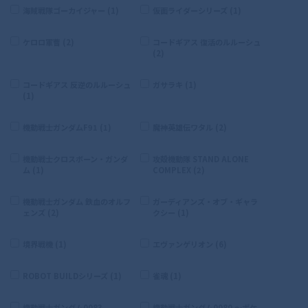
海賊戦隊ゴーカイジャー (1)
仮面ライダーシリーズ (1)
ケロロ軍曹 (2)
コードギアス 復活のルルーシュ
(2)
コードギアス 反逆のルルーシュ
ガサラキ (1)
(1)
機動戦士ガンダムF91 (1)
魔神英雄伝ワタル (2)
機動戦士クロスボーン・ガンダ
攻殻機動隊 STAND ALONE
ム (1)
COMPLEX (2)
機動戦士ガンダム 鉄血のオルフ
ガーディアンズ・オブ・ギャラ
ェンズ (2)
クシー (1)
境界戦機 (1)
エヴァンゲリオン (6)
ROBOT BUILDシリーズ (1)
雀魂 (1)
機動戦士ガンダム0083
機動戦士ガンダム0080 〜ポケ