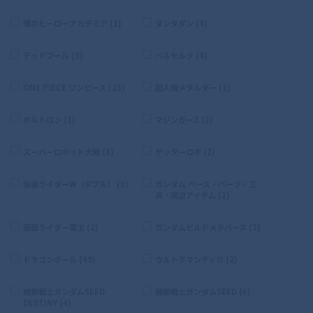
僕のヒーローアカデミア (1)
ダンダダン (4)
デッドプール (3)
ベルセルク (4)
ONE PIECE ワンピース (23)
超人機メタルダー (1)
ボルトロン (1)
マジンガーZ (2)
スーパーロボット大戦 (3)
ゲッターロボ (2)
仮面ライダーW（ダブル） (2)
ガンダム ベース・パーツ・工
具・周辺アイテム (1)
仮面ライダー電王 (2)
ガンダムビルドメタバース (1)
ドラゴンボール (49)
ウルトラマンティガ (2)
機動戦士ガンダムSEED
機動戦士ガンダムSEED (6)
DESTINY (4)