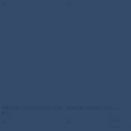
S.H.Figuarts（真骨彫製法） 海賊戦隊ゴ
ーカイジャー ゴーカイレッド
仮面ライダーアクションフィギュア 仮
ROBOT魂＜SIDE MS＞ RX-1...
面ラ...
S.H.Figuarts （真骨彫製法） 仮面ライダ
ーファイズ