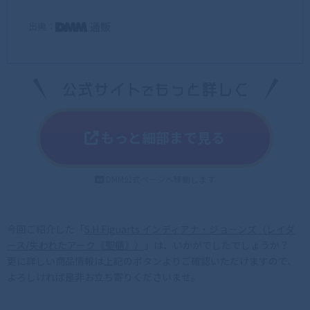
出典：
もっと細部まで見る
DMM公式ページへ移動します
今回ご紹介した「
S.H.Figuarts インディアナ・ジョーンズ（レイダ
ース/失われたアーク《聖櫃》）
」は、いかがでしたでしょうか？
更に詳しい商品情報は上記のボタンよりご確認いただけますので、
よろしければ是非お立ち寄りくださいませ。