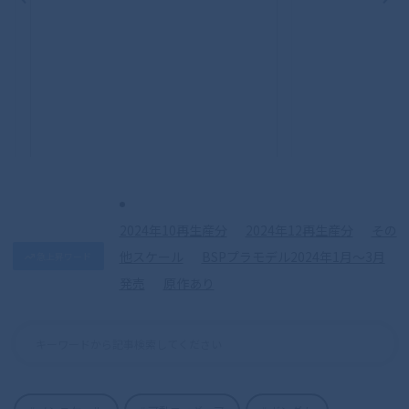
S.H.Figuarts（真骨彫製法） 仮面ライダ
ークウガ マイティフォーム 50th
Anniversary Ver.
2024年10再生産分
2024年12再生産分
その
他スケール
BSPプラモデル2024年1月〜3月
急上昇ワード
発売
原作あり