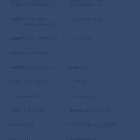
STARDUST MEMORY (12)
ットの中の戦争〜 (5)
機動戦士ガンダムSEED
グレンダイザーU (1)
C.E.73−STARGAZER− (1)
超電磁マシーン ボルテスV (1)
アントマン (1)
剣風伝奇ベルセルク (2)
インディ・ジョーンズ (1)
王様戦隊キングオージャー (1)
地獄楽 (2)
GODZILLAvs.KONG (2)
ゴジラ (3)
アベンジャーズ (2)
アズールレーン (1)
王様のプロポーズ (1)
天元突破グレンラガン (2)
バットマン (3)
ホライゾン 禁じられた西部 (2)
東亜重工 (1)
鋼の錬金術師 (2)