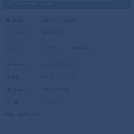
ち
」 の概要を一覧化しています
発売日 :
2023-10-21 10:00:00
シリーズ :
SPY×FAMILY
ジャンル :
ノンスケール
可動フィギュア
メーカー :
バンダイスピリッツ
品番 :
cha_202306653659
JANコード :
4573102653659
価格 :
￥6,732
～
※価格は掲載時のものです