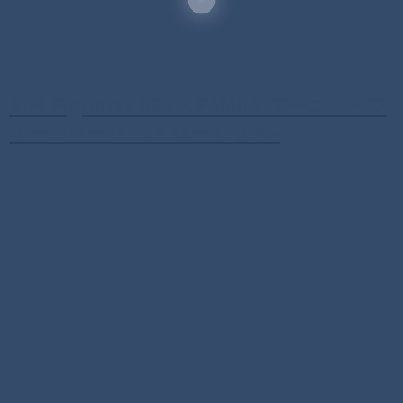
S.H.Figuarts SPY×FAMILY アーニャ・フ
ォージャー-しふくばーじょん-