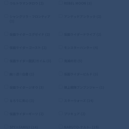
ウルトラマンタロウ (2)
REBEL MOON (3)
シャングリラ・フロンティア
アンデッドアンラック (2)
(1)
仮面ライダーエグゼイド (2)
仮面ライダードライブ (2)
仮面ライダーゴースト (2)
モンスターハンター (4)
仮面ライダー鎧武/ガイム (3)
鬼滅の刃 (5)
幽☆遊☆白書 (1)
仮面ライダービルド (3)
仮面ライダージオウ (3)
爆上戦隊ブンブンジャー (1)
るろうに剣心 (3)
スターウォーズ (14)
仮面ライダーギーツ (2)
プリキュア (2)
SPY×FAMILY (14)
NARUTO-ナルト- (19)