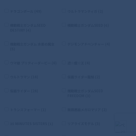
ドラゴンボール (49)
ウルトラマンティガ (2)
機動戦士ガンダムSEED
機動戦士ガンダムSEED (6)
DESTINY (4)
機動戦士ガンダム 水星の魔女
デジモンアドベンチャー (4)
(5)
ウマ娘 プリティーダービー (6)
遊☆戯☆王 (4)
ウルトラマン (16)
仮面ライダー龍騎 (2)
仮面ライダー (26)
機動戦士ガンダムSEED
FREEDOM (3)
トランスフォーマー (1)
無限邂逅メガロマリア (2)
30 MINUTES SISTERS (1)
リアライズモデル (3)