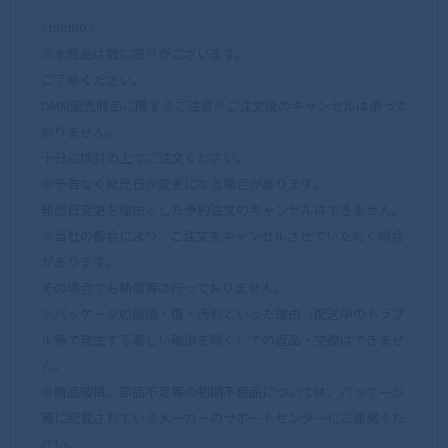
/ memo /
※本商品は数に限りがございます。
ご了承ください。
DMM販売商品に関するご注意※ご注文後のキャンセルは承って
おりません。
十分に検討の上でご注文ください。
※予告なく発売日が変更になる場合があります。
発売日変更を理由とした予約注文のキャンセルはできません。
※当社の都合により、ご注文をキャンセルさせていただく場合
があります。
その場合でも補償等は行っておりません。
※パッケージの破損・傷・汚れといった理由（配送中のトラブ
ル等で発生する著しい破損を除く）での返品・交換はできませ
ん。
※商品破損、部品不足等の初期不良品については、パッケージ
等に記載されているメーカーのサポートセンターにご連絡くだ
さい。