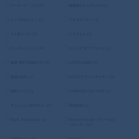
アーマード・コア (3)
機動戦士ガンダムUC (1)
トップをねらえ！ (1)
アダマスマキナ (1)
うる星やつら (2)
ドラえもん (3)
ガンダムシリーズ (4)
テイルズ オブ アライズ (3)
姫様‘拷問’の時間です (2)
2.5次元の誘惑 (2)
聖闘士星矢 (1)
UFOロボ グレンダイザー (1)
鋼鉄ジーグ (1)
NANKOKU FACTORY (1)
マッシュル-MASHLE- (7)
呪術廻戦 (3)
NieR: Automata (2)
Marvel Heroes（マーベルヒ
ーローズ） (2)
名探偵コナン (1)
SHY (2)