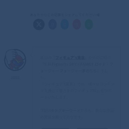
あなたからこの記事をシェアしてください
本日の「
フィギュア’s東京
」からのご紹介
「
S.H.Figuarts SPY×FAMILY ロイド・フ
ォージャー フォージャー家のちち
」でし
た。
admin
「フィギュア's東京」では、様々なコンテン
ツを通じて皆さまのフィギュア探しをサポ
ートいたします。
下記の
#タグキーワード
からも、新たな作品
の発見を願っております。