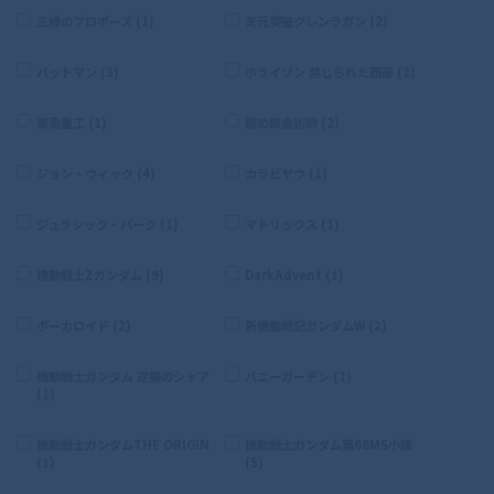
王様のプロポーズ (1)
天元突破グレンラガン (2)
バットマン (3)
ホライゾン 禁じられた西部 (2)
東亜重工 (1)
鋼の錬金術師 (2)
ジョン・ウィック (4)
カラビヤウ (1)
ジュラシック・パーク (1)
マトリックス (1)
機動戦士Zガンダム (9)
DarkAdvent (1)
ボーカロイド (2)
新機動戦記ガンダムW (2)
機動戦士ガンダム 逆襲のシャア
バニーガーデン (1)
(1)
機動戦士ガンダムTHE ORIGIN
機動戦士ガンダム第08MS小隊
(1)
(5)