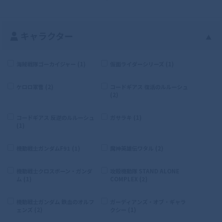
キャラクター
▲
海賊戦隊ゴーカイジャー (1)
仮面ライダーシリーズ (1)
ケロロ軍曹 (2)
コードギアス 復活のルルーシュ
(2)
コードギアス 反逆のルルーシュ
ガサラキ (1)
(1)
機動戦士ガンダムF91 (1)
魔神英雄伝ワタル (2)
機動戦士クロスボーン・ガンダ
攻殻機動隊 STAND ALONE
ム (1)
COMPLEX (2)
機動戦士ガンダム 鉄血のオルフ
ガーディアンズ・オブ・ギャラ
ェンズ (2)
クシー (1)