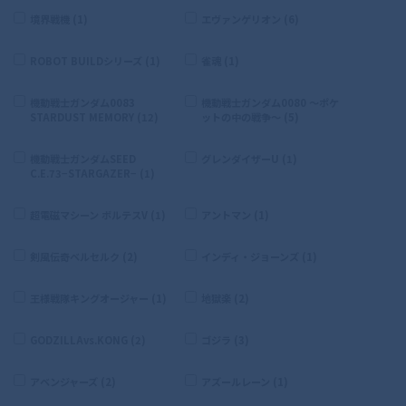
境界戦機 (1)
エヴァンゲリオン (6)
ROBOT BUILDシリーズ (1)
雀魂 (1)
機動戦士ガンダム0083
機動戦士ガンダム0080 〜ポケ
STARDUST MEMORY (12)
ットの中の戦争〜 (5)
機動戦士ガンダムSEED
グレンダイザーU (1)
C.E.73−STARGAZER− (1)
超電磁マシーン ボルテスV (1)
アントマン (1)
剣風伝奇ベルセルク (2)
インディ・ジョーンズ (1)
王様戦隊キングオージャー (1)
地獄楽 (2)
GODZILLAvs.KONG (2)
ゴジラ (3)
アベンジャーズ (2)
アズールレーン (1)