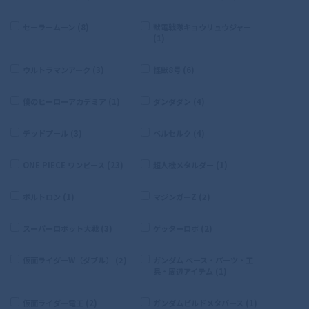
セーラームーン (8)
獣電戦隊キョウリュウジャー
(1)
ウルトラマンアーク (3)
怪獣8号 (6)
僕のヒーローアカデミア (1)
ダンダダン (4)
デッドプール (3)
ベルセルク (4)
ONE PIECE ワンピース (23)
超人機メタルダー (1)
ボルトロン (1)
マジンガーZ (2)
スーパーロボット大戦 (3)
ゲッターロボ (2)
仮面ライダーW（ダブル） (2)
ガンダム ベース・パーツ・工
具・周辺アイテム (1)
仮面ライダー電王 (2)
ガンダムビルドメタバース (1)