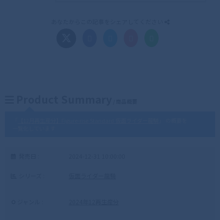
あなたからこの記事をシェアしてください
Product Summary
/ 商品概要
「
【12月再生産分】Figure-rise Standard 仮面ライダー龍騎
」 の概要を
一覧化しています
発売日 :
2024-12-31 10:00:00
シリーズ :
仮面ライダー龍騎
ジャンル :
2024年12再生産分