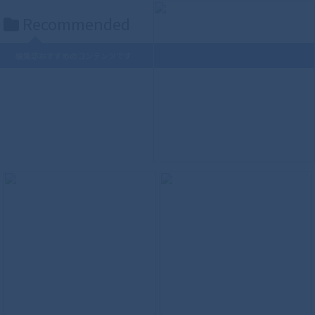
Recommended
編集部おすすめのコンテンツです
S.H.Figuarts（真骨彫製法） ウルトラマ
ンティガ パワータイプ