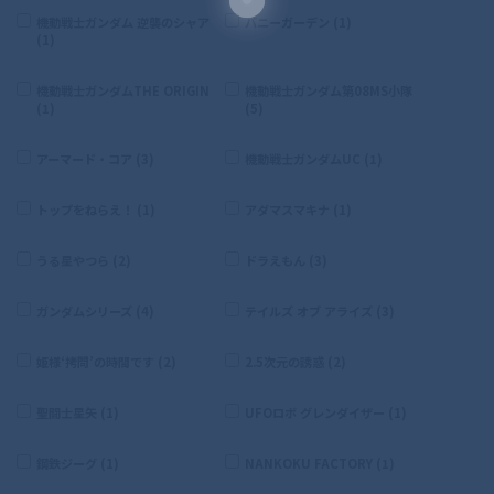
機動戦士ガンダム 逆襲のシャア
バニーガーデン (1)
(1)
機動戦士ガンダムTHE ORIGIN
機動戦士ガンダム第08MS小隊
(1)
(5)
アーマード・コア (3)
機動戦士ガンダムUC (1)
トップをねらえ！ (1)
アダマスマキナ (1)
うる星やつら (2)
ドラえもん (3)
ガンダムシリーズ (4)
テイルズ オブ アライズ (3)
姫様‘拷問’の時間です (2)
2.5次元の誘惑 (2)
聖闘士星矢 (1)
UFOロボ グレンダイザー (1)
鋼鉄ジーグ (1)
NANKOKU FACTORY (1)