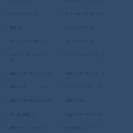
ウルトラセブン (1)
ULTRAMAN:RISING (1)
鉄拳 (2)
スパイダーマン (1)
ウルトラマンタロウ (2)
REBEL MOON (3)
シャングリラ・フロンティア
アンデッドアンラック (2)
(1)
仮面ライダーエグゼイド (2)
仮面ライダードライブ (2)
仮面ライダーゴースト (2)
モンスターハンター (4)
仮面ライダー鎧武/ガイム (3)
鬼滅の刃 (5)
幽☆遊☆白書 (1)
仮面ライダービルド (3)
仮面ライダージオウ (3)
爆上戦隊ブンブンジャー (1)