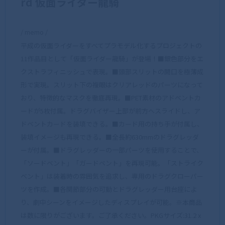
rd 仮面ライダー龍騎
/ memo /
平成の仮面ライダーをすべてプラモデル化するプロジェクトの
11作品目として「仮面ライダー龍騎」が登場！■銀色部分をエ
クストラフィニッシュで表現。■頭部スリットの開口を極薄成
形で実現。スリット下の複眼はクリアレッドのパーツになって
おり、特徴的なマスクを徹底再現。■PET素材のアドベントカ
ードが5枚付属。ドラグバイザー上部が前方へスライドし、ア
ドベントカードを装填できる。■カード用の持ち手が付属し、
装填イメージも再現できる。■全長約630mmのドラグレッダ
ーが付属。■ドラグレッダーの一部パーツを使用することで、
「ソードベント」「ガードベント」を再現可能。「ストライク
ベント」は装着時の雰囲気を追求し、専用のドラグクローパー
ツを作成。■各関節部分の可動とドラグレッダー用台座によ
り、劇中シーンをイメージしたディスプレイが可能。※本商品
は数に限りがございます。ご了承ください。PKGサイズ:31.2 x