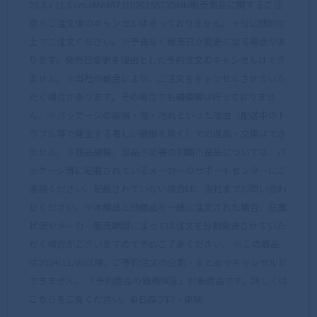
20.3 x 11.5 cmJAN:4573102615572DMM販売商品に関するご注
意※ご注文後のキャンセルは承っておりません。十分に検討の
上でご注文ください。※予告なく発売日が変更になる場合があ
ります。発売日変更を理由とした予約注文のキャンセルはでき
ません。※当社の都合により、ご注文をキャンセルさせていた
だく場合があります。その場合でも補償等は行っておりませ
ん。※パッケージの破損・傷・汚れといった理由（配送中のト
ラブル等で発生する著しい破損を除く）での返品・交換はでき
ません。※商品破損、部品不足等の初期不良品については、パ
ッケージ等に記載されているメーカーのサポートセンターにご
連絡ください。記載されていない場合は、当社までお問い合わ
せください。※本商品と他商品を一緒に注文された場合、在庫
状況やメーカー販売期間によっては注文を分割発送させていた
だく場合がございますので予めご了承ください。 ※この商品
は2024/11/05以降、ご予約注文の分割・まとめやキャンセルが
できません。 「予約商品の価格保証」対象商品です。詳しくは
こちらをご覧ください。©石森プロ・東映