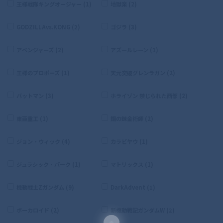
王様戦隊キングオージャー (1)
地獄楽 (2)
GODZILLAvs.KONG (2)
ゴジラ (3)
アベンジャーズ (2)
アズールレーン (1)
王様のプロポーズ (1)
天元突破グレンラガン (2)
バットマン (3)
ホライゾン 禁じられた西部 (2)
東亜重工 (1)
鋼の錬金術師 (2)
ジョン・ウィック (4)
カラビヤウ (1)
ジュラシック・パーク (1)
マトリックス (1)
機動戦士Zガンダム (9)
DarkAdvent (1)
ボーカロイド (2)
新機動戦記ガンダムW (2)