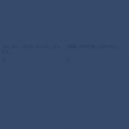
【ムービー・マスターピース】 『デッ
【再販】ROBOT魂 ＜SIDE MS＞...
ドプ...
S.H.Figuarts（真骨彫製法） 仮面ライダ
ーW サイクロンジョーカー 風都探偵アニ
メ化記念