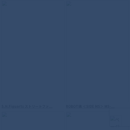
S.H.Figuarts（真骨彫製法） 海賊戦隊ゴ
ーカイジャー ゴーカイレッド
S.H.Figuarts ストリートファ...
ROBOT魂 ＜SIDE MS＞ MS-...