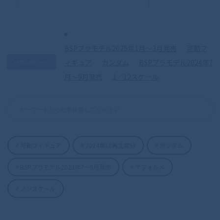
S.H.Figuarts（真骨彫製法） 仮面ライダ
ークウガ マイティフォーム 50th
Anniversary Ver.
BSPプラモデル2025年1月〜3月発売
可動フ
ィギュア
ガンダム
BSPプラモデル2024年7
急上昇ワード
月〜9月発売
1／12スケール
可動フィギュア
2024年10再生産分
ガンダム
S.H.Figuarts（真骨彫製法） 仮面ライダ
BSPプラモデル2023年7〜9月発売
デフォルメ
ーディケイド 50th Anniversary Ver.
ノンスケール