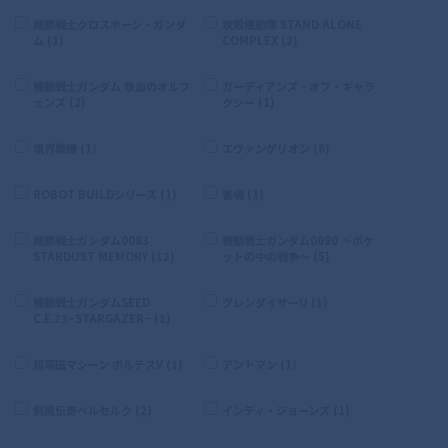
機動戦士クロスボーン・ガンダ
攻殻機動隊 STAND ALONE
ム (1)
COMPLEX (2)
機動戦士ガンダム 鉄血のオルフ
ガーディアンズ・オブ・ギャラ
ェンズ (2)
クシー (1)
境界戦機 (1)
エヴァンゲリオン (6)
ROBOT BUILDシリーズ (1)
雀魂 (1)
機動戦士ガンダム0083
機動戦士ガンダム0080 〜ポケ
STARDUST MEMORY (12)
ットの中の戦争〜 (5)
機動戦士ガンダムSEED
グレンダイザーU (1)
C.E.73−STARGAZER− (1)
超電磁マシーン ボルテスV (1)
アントマン (1)
剣風伝奇ベルセルク (2)
インディ・ジョーンズ (1)