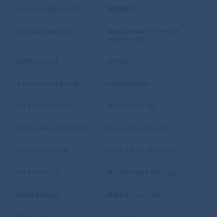
マッシュル-MASHLE- (7)
呪術廻戦 (3)
NieR: Automata (2)
Marvel Heroes（マーベルヒ
ーローズ） (2)
名探偵コナン (1)
SHY (2)
ストリートファイター (5)
SAND LAND (2)
ウルトラマンガイア (2)
チェンソーマン (6)
ガンダム Gのレコンギスタ (1)
グレートマジンガー (1)
ウルトラマンレオ (1)
ウルトラマンA（エース） (1)
ウルトラマンX (1)
帰ってきたウルトラマン (1)
ELDEN RING (1)
葬送のフリーレン (2)
DCコミック (3)
BLEACH ブリーチ (13)