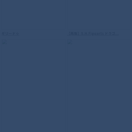
ギリードゥ
【再販】S.H.Figuarts ドラゴ...
【再販】S.H.Figuarts（真骨彫製法） ウ
ルトラマン