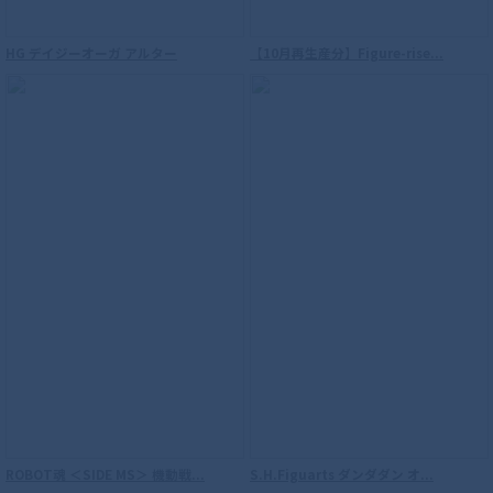
HG デイジーオーガ アルター
【10月再生産分】Figure-rise...
S.H.Figuarts（真骨彫製法） 仮面ライダ
ーウィザード フレイムスタイル 10th
Anniversary Ver.
S.H.Figuarts（真骨彫製法） ウルトラマ
ROBOT魂 ＜SIDE MS＞ 機動戦...
S.H.Figuarts ダンダダン オ...
ンダイナ フラッシュタイプ