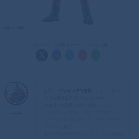
あなたからこの記事をシェアしてください
本日の「
フィギュア’s東京
」からのご紹介
「
【12月再生産分】Figure-rise
Standard 仮面ライダー龍騎
」でした。
「フィギュア's東京」では、様々なコンテン
admin
ツを通じて皆さまのフィギュア探しをサポ
ートいたします。
下記の
#タグキーワード
からも、新たな作品