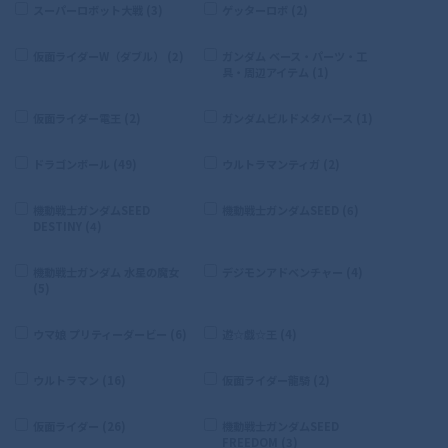
スーパーロボット大戦 (3)
ゲッターロボ (2)
仮面ライダーW（ダブル） (2)
ガンダム ベース・パーツ・工
具・周辺アイテム (1)
仮面ライダー電王 (2)
ガンダムビルドメタバース (1)
ドラゴンボール (49)
ウルトラマンティガ (2)
機動戦士ガンダムSEED
機動戦士ガンダムSEED (6)
DESTINY (4)
機動戦士ガンダム 水星の魔女
デジモンアドベンチャー (4)
(5)
ウマ娘 プリティーダービー (6)
遊☆戯☆王 (4)
ウルトラマン (16)
仮面ライダー龍騎 (2)
仮面ライダー (26)
機動戦士ガンダムSEED
FREEDOM (3)