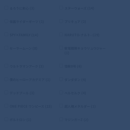
るろうに剣心 (3)
スターウォーズ (14)
仮面ライダーギーツ (2)
プリキュア (2)
SPY×FAMILY (14)
NARUTO-ナルト- (19)
セーラームーン (8)
獣電戦隊キョウリュウジャー
(1)
ウルトラマンアーク (3)
怪獣8号 (6)
僕のヒーローアカデミア (1)
ダンダダン (4)
デッドプール (3)
ベルセルク (4)
ONE PIECE ワンピース (23)
超人機メタルダー (1)
ボルトロン (1)
マジンガーZ (2)