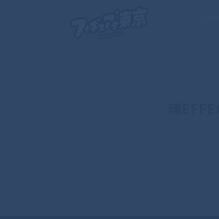
この素
魂EFFECT