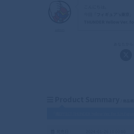
こんにちは。
今回「
フィギュア’s東京
」
THUNDER Yellow Ver. fo
admin
あなたから
Product Summary
/ 商品
「
魂EFFECT THUNDER Yellow Ver. for S.H.Figua
発売日 :
2024-01-26 10:00:00