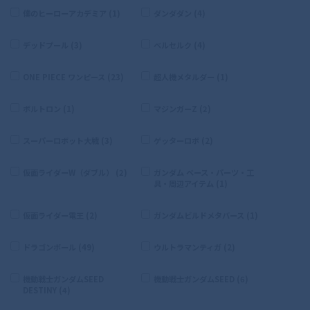
僕のヒーローアカデミア (1)
ダンダダン (4)
デッドプール (3)
ベルセルク (4)
ONE PIECE ワンピース (23)
超人機メタルダー (1)
ボルトロン (1)
マジンガーZ (2)
スーパーロボット大戦 (3)
ゲッターロボ (2)
仮面ライダーW（ダブル） (2)
ガンダム ベース・パーツ・工
具・周辺アイテム (1)
仮面ライダー電王 (2)
ガンダムビルドメタバース (1)
ドラゴンボール (49)
ウルトラマンティガ (2)
機動戦士ガンダムSEED
機動戦士ガンダムSEED (6)
DESTINY (4)