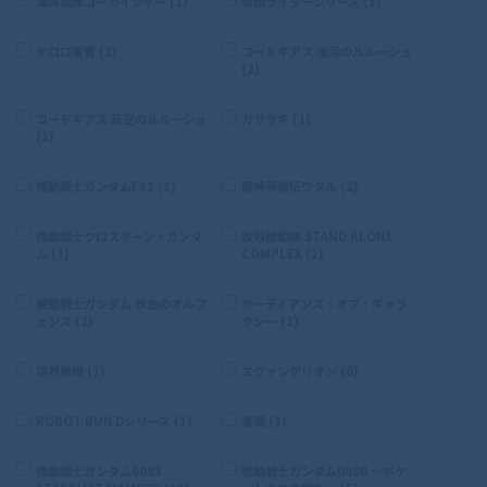
海賊戦隊ゴーカイジャー (1)
仮面ライダーシリーズ (1)
ケロロ軍曹 (2)
コードギアス 復活のルルーシュ
(2)
コードギアス 反逆のルルーシュ
ガサラキ (1)
(1)
機動戦士ガンダムF91 (1)
魔神英雄伝ワタル (2)
機動戦士クロスボーン・ガンダ
攻殻機動隊 STAND ALONE
ム (1)
COMPLEX (2)
機動戦士ガンダム 鉄血のオルフ
ガーディアンズ・オブ・ギャラ
ェンズ (2)
クシー (1)
境界戦機 (1)
エヴァンゲリオン (6)
ROBOT BUILDシリーズ (1)
雀魂 (1)
機動戦士ガンダム0083
機動戦士ガンダム0080 〜ポケ