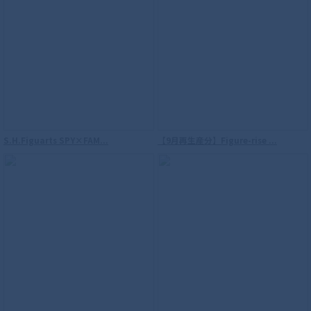
S.H.Figuarts（真骨彫製法） ウルトラマ
ンダイナ フラッシュタイプ
S.H.Figuarts SPY×FAM...
【9月再生産分】Figure-rise ...