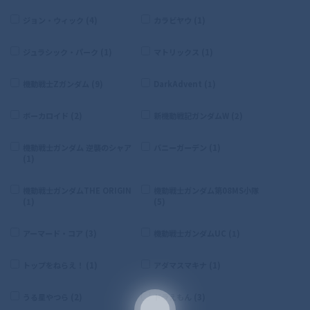
ジョン・ウィック (4)
カラビヤウ (1)
ジュラシック・パーク (1)
マトリックス (1)
機動戦士Zガンダム (9)
DarkAdvent (1)
ボーカロイド (2)
新機動戦記ガンダムW (2)
機動戦士ガンダム 逆襲のシャア
バニーガーデン (1)
(1)
機動戦士ガンダムTHE ORIGIN
機動戦士ガンダム第08MS小隊
(1)
(5)
アーマード・コア (3)
機動戦士ガンダムUC (1)
トップをねらえ！ (1)
アダマスマキナ (1)
うる星やつら (2)
ドラえもん (3)