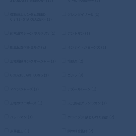
STARDUST MEMORY (12)
ットの中の戦争〜 (5)
機動戦士ガンダムSEED
グレンダイザーU (1)
C.E.73−STARGAZER− (1)
超電磁マシーン ボルテスV (1)
アントマン (1)
剣風伝奇ベルセルク (2)
インディ・ジョーンズ (1)
王様戦隊キングオージャー (1)
地獄楽 (2)
GODZILLAvs.KONG (2)
ゴジラ (3)
アベンジャーズ (2)
アズールレーン (1)
王様のプロポーズ (1)
天元突破グレンラガン (2)
バットマン (3)
ホライゾン 禁じられた西部 (2)
東亜重工 (1)
鋼の錬金術師 (2)