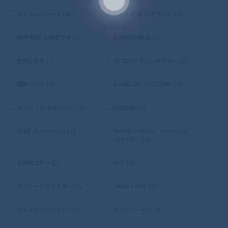
ガンダムシリーズ (4)
テイルズ オブ アライズ (3)
姫様‘拷問’の時間です (2)
2.5次元の誘惑 (2)
聖闘士星矢 (1)
UFOロボ グレンダイザー (1)
鋼鉄ジーグ (1)
NANKOKU FACTORY (1)
マッシュル-MASHLE- (7)
呪術廻戦 (3)
NieR: Automata (2)
Marvel Heroes（マーベルヒ
ーローズ） (2)
名探偵コナン (1)
SHY (2)
ストリートファイター (5)
SAND LAND (2)
ウルトラマンガイア (2)
チェンソーマン (6)