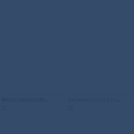
メ化記念
魂EFFECT ENERGY AURA ...
S.H.Figuarts アンデッドアン...
【再販】S.H.Figuarts（真骨彫製法） ウ
ルトラマン