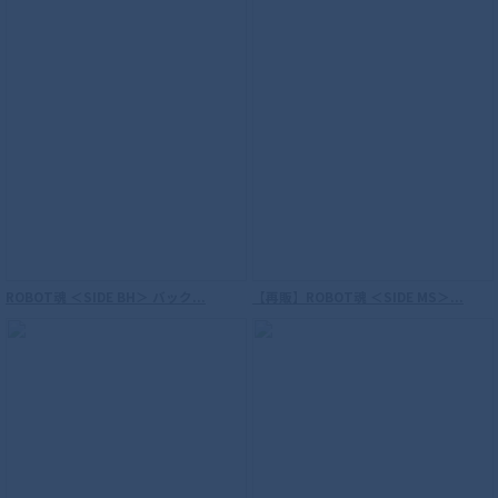
S.H.Figuarts（真骨彫製法） 仮面ライダ
ROBOT魂 ＜SIDE BH＞ バック...
【再販】ROBOT魂 ＜SIDE MS＞...
ーウィザード フレイムスタイル 10th
Anniversary Ver.