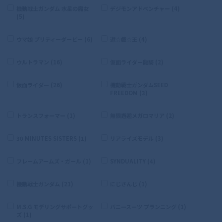
機動戦士ガンダム 水星の魔女
デジモンアドベンチャー (4)
(5)
ウマ娘 プリティーダービー (6)
遊☆戯☆王 (4)
ウルトラマン (16)
仮面ライダー龍騎 (2)
仮面ライダー (26)
機動戦士ガンダムSEED
FREEDOM (3)
トランスフォーマー (1)
無限邂逅メガロマリア (2)
30 MINUTES SISTERS (1)
リアライズモデル (3)
フレームアームズ・ガール (1)
SYNDUALITY (4)
機動戦士ガンダム (21)
にじさんじ (1)
M.S.G モデリングサポートグッ
バニースーツ プランニング (1)
ズ (1)