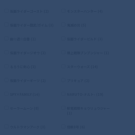
仮面ライダーゴースト (2)
モンスターハンター (4)
仮面ライダー鎧武/ガイム (3)
鬼滅の刃 (5)
幽☆遊☆白書 (1)
仮面ライダービルド (3)
仮面ライダージオウ (3)
爆上戦隊ブンブンジャー (1)
るろうに剣心 (3)
スターウォーズ (14)
仮面ライダーギーツ (2)
プリキュア (2)
SPY×FAMILY (14)
NARUTO-ナルト- (19)
セーラームーン (8)
獣電戦隊キョウリュウジャー
(1)
ウルトラマンアーク (3)
怪獣8号 (6)