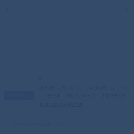
‹
›
S.H.Figuarts（真骨彫製法） 仮面ライダ
ークウガ マイティフォーム 50th
Anniversary Ver.
Blu-ray（ブルーレイ）
1／8スケール
イメ
ージビデオ
可動フィギュア
BSPプラモデ
急上昇ワード
ル2024年7月〜9月発売