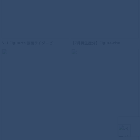
S.H.Figuarts（真骨彫製法） 海賊戦隊ゴ
ーカイジャー ゴーカイレッド
S.H.Figuarts 仮面ライダービ...
【7月再生産分】Figure-rise ...
S.H.Figuarts （真骨彫製法） 仮面ライダ