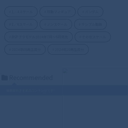
1／4スケール
可動フィギュア
ガンダム
1／6スケール
ノンスケール
サンプル動画
BSPプラモデル2024年7月〜9月発売
その他スケール
S.H.Figuarts（真骨彫製法） 仮面ライダ
ーディケイド 50th Anniversary Ver.
2024年08再生産分
2024年10再生産分
Recommended
編集部おすすめのコンテンツです
S.H.Figuarts（真骨彫製法） ウルトラマ