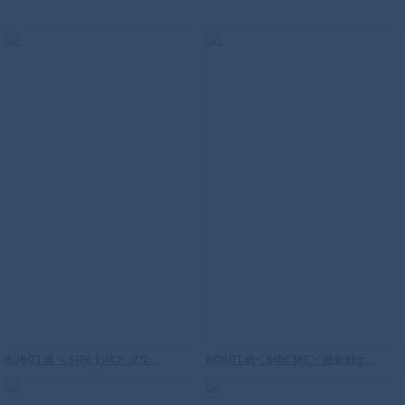
ンティガ パワータイプ
ROBOT魂 ＜SIDE EVA＞ ヱヴ...
ROBOT魂＜SIDE MS＞ 機動戦士...
S.H.Figuarts（真骨彫製法） 仮面ライダ
ーW サイクロンジョーカー 風都探偵アニ