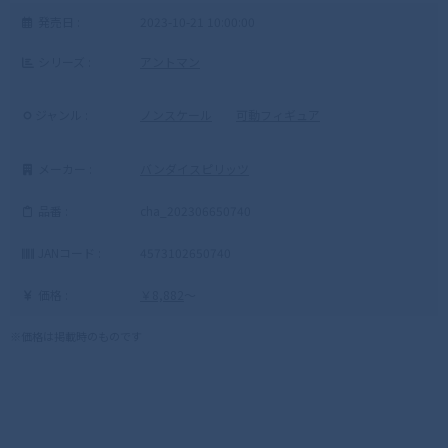
発売日 :
2023-10-21 10:00:00
シリーズ :
アントマン
ジャンル :
ノンスケール
可動フィギュア
メーカー :
バンダイスピリッツ
品番 :
cha_202306650740
JANコード :
4573102650740
価格 :
￥8,882
～
※価格は掲載時のものです