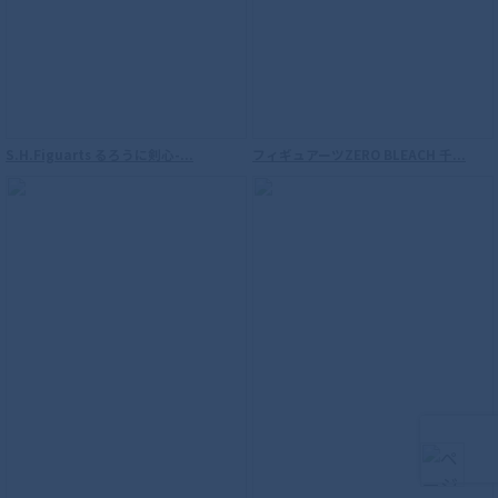
S.H.Figuarts（真骨彫製法） ウルトラマ
ンダイナ フラッシュタイプ
S.H.Figuarts るろうに剣心-...
フィギュアーツZERO BLEACH 千...