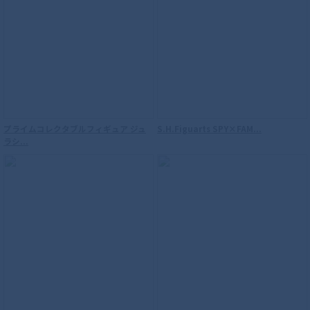
プライムコレクタブルフィギュア ジュ
S.H.Figuarts SPY×FAM...
S.H.Figuarts（真骨彫製法） 仮面ライダ
ラシ...
ーウィザード フレイムスタイル 10th
Anniversary Ver.