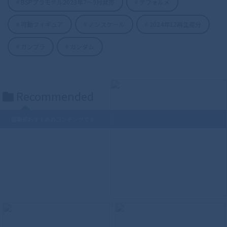
BSPプラモデル2023年7〜9月発売
デフォルメ
可動フィギュア
ノンスケール
2024年12再生産分
S.H.Figuarts（真骨彫製法） 仮面ライダ
ガンプラ
ガンダム
ーディケイド 50th Anniversary Ver.
Recommended
編集部おすすめのコンテンツです
S.H.Figuarts（真骨彫製法） ウルトラマ