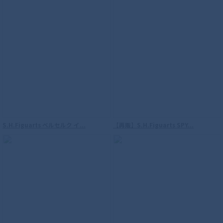
S.H.Figuarts ベルセルク イ...
【再販】S.H.Figuarts SPY...
【再販】S.H.Figuarts（真骨彫製法） ウ
ルトラマン