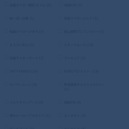
仮面ライダー鎧武/ガイム (3)
鬼滅の刃 (5)
幽☆遊☆白書 (1)
仮面ライダービルド (3)
仮面ライダージオウ (3)
爆上戦隊ブンブンジャー (1)
るろうに剣心 (3)
スターウォーズ (14)
仮面ライダーギーツ (2)
プリキュア (2)
SPY×FAMILY (14)
NARUTO-ナルト- (19)
セーラームーン (8)
獣電戦隊キョウリュウジャー
(1)
ウルトラマンアーク (3)
怪獣8号 (6)
僕のヒーローアカデミア (1)
ダンダダン (4)
デッドプール (3)
ベルセルク (4)