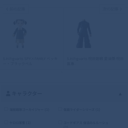
前の記事
次の記事
S.H.Figuarts SPY×FAMILY ベッキ
S.H.Figuarts 呪術廻戦 夏油傑-呪術
ー・ブラックベル
高専-
キャラクター
▲
海賊戦隊ゴーカイジャー (1)
仮面ライダーシリーズ (1)
ケロロ軍曹 (2)
コードギアス 復活のルルーシュ
(2)