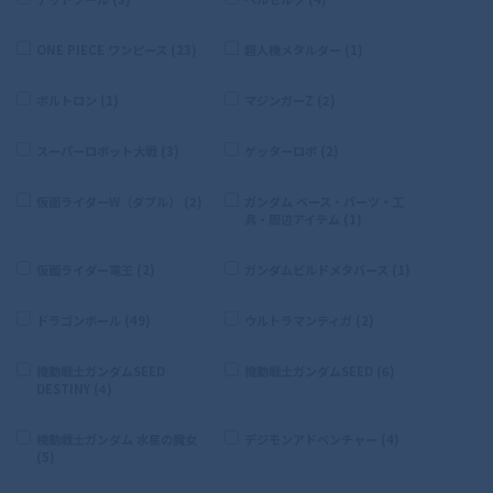
ONE PIECE ワンピース (23)
超人機メタルダー (1)
ボルトロン (1)
マジンガーZ (2)
スーパーロボット大戦 (3)
ゲッターロボ (2)
仮面ライダーW（ダブル） (2)
ガンダム ベース・パーツ・工
具・周辺アイテム (1)
仮面ライダー電王 (2)
ガンダムビルドメタバース (1)
ドラゴンボール (49)
ウルトラマンティガ (2)
機動戦士ガンダムSEED
機動戦士ガンダムSEED (6)
DESTINY (4)
機動戦士ガンダム 水星の魔女
デジモンアドベンチャー (4)
(5)