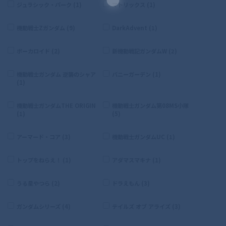
ジュラシック・パーク (1)
マトリックス (1)
機動戦士Zガンダム (9)
DarkAdvent (1)
ボーカロイド (2)
新機動戦記ガンダムW (2)
機動戦士ガンダム 逆襲のシャア
バニーガーデン (1)
(1)
機動戦士ガンダムTHE ORIGIN
機動戦士ガンダム第08MS小隊
(1)
(5)
アーマード・コア (3)
機動戦士ガンダムUC (1)
トップをねらえ！ (1)
アダマスマキナ (1)
うる星やつら (2)
ドラえもん (3)
ガンダムシリーズ (4)
テイルズ オブ アライズ (3)