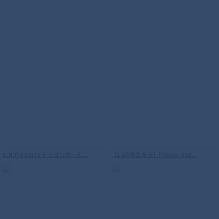
ンティガ パワータイプ
S.H.Figuarts ドラゴンボール...
【12月再生産分】Figure-rise...
S.H.Figuarts（真骨彫製法） 仮面ライダ
ーW サイクロンジョーカー 風都探偵アニ
メ化記念