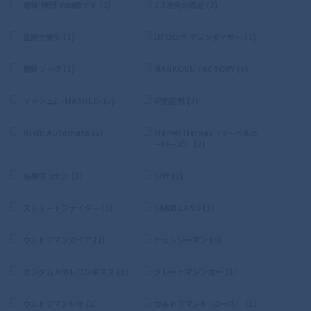
姫様‘拷問’の時間です (2)
2.5次元の誘惑 (2)
聖闘士星矢 (1)
UFOロボ グレンダイザー (1)
鋼鉄ジーグ (1)
NANKOKU FACTORY (1)
マッシュル-MASHLE- (7)
呪術廻戦 (3)
NieR: Automata (2)
Marvel Heroes（マーベルヒ
ーローズ） (2)
名探偵コナン (1)
SHY (2)
ストリートファイター (5)
SAND LAND (2)
ウルトラマンガイア (2)
チェンソーマン (6)
ガンダム Gのレコンギスタ (1)
グレートマジンガー (1)
ウルトラマンレオ (1)
ウルトラマンA（エース） (1)