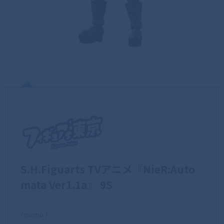
S.H.Figuarts TVアニメ『NieR:Auto
mata Ver1.1a』 9S
/ memo /