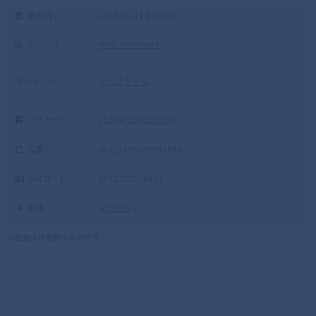
発売日 :
2024-02-17 10:00:00
シリーズ :
NieR: Automata
ジャンル :
ノンスケール
メーカー :
バンダイスピリッツ
品番 :
cha_2309040942591
JANコード :
4573102655462
価格 :
￥7,920
～
※価格は掲載時のものです