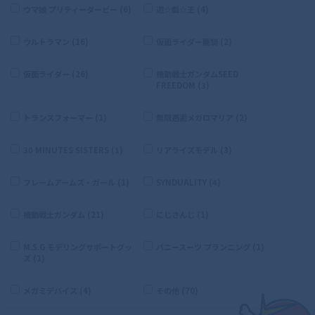
ウマ娘 プリティーダービー (6)
遊☆戯☆王 (4)
ウルトラマン (16)
仮面ライダー龍騎 (2)
仮面ライダー (26)
機動戦士ガンダムSEED
FREEDOM (3)
トランスフォーマー (1)
無限邂逅メガロマリア (2)
30 MINUTES SISTERS (1)
リアライズモデル (3)
フレームアームズ・ガール (1)
SYNDUALITY (4)
機動戦士ガンダム (21)
にじさんじ (1)
M.S.G モデリングサポートグッ
バニースーツ プランニング (1)
ズ (1)
メガミデバイス (4)
その他 (70)