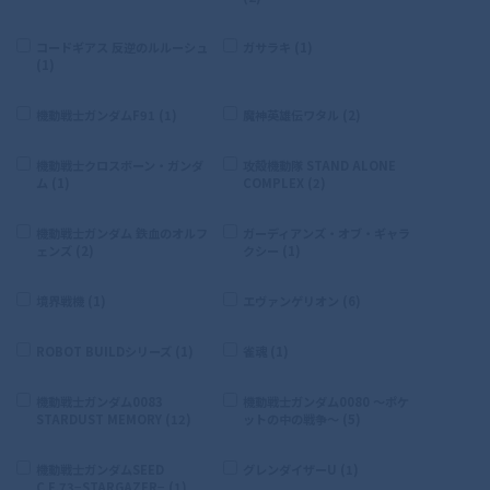
コードギアス 反逆のルルーシュ
ガサラキ (1)
(1)
機動戦士ガンダムF91 (1)
魔神英雄伝ワタル (2)
機動戦士クロスボーン・ガンダ
攻殻機動隊 STAND ALONE
ム (1)
COMPLEX (2)
機動戦士ガンダム 鉄血のオルフ
ガーディアンズ・オブ・ギャラ
ェンズ (2)
クシー (1)
境界戦機 (1)
エヴァンゲリオン (6)
ROBOT BUILDシリーズ (1)
雀魂 (1)
機動戦士ガンダム0083
機動戦士ガンダム0080 〜ポケ
STARDUST MEMORY (12)
ットの中の戦争〜 (5)
機動戦士ガンダムSEED
グレンダイザーU (1)
C.E.73−STARGAZER− (1)