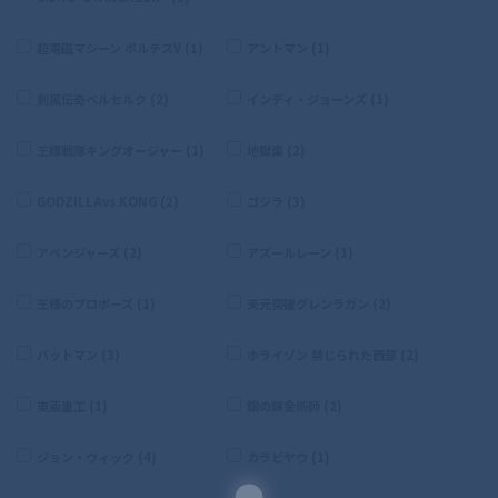
超電磁マシーン ボルテスV (1)
アントマン (1)
剣風伝奇ベルセルク (2)
インディ・ジョーンズ (1)
王様戦隊キングオージャー (1)
地獄楽 (2)
GODZILLAvs.KONG (2)
ゴジラ (3)
アベンジャーズ (2)
アズールレーン (1)
王様のプロポーズ (1)
天元突破グレンラガン (2)
バットマン (3)
ホライゾン 禁じられた西部 (2)
東亜重工 (1)
鋼の錬金術師 (2)
ジョン・ウィック (4)
カラビヤウ (1)