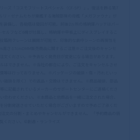
ーズ「コスモフリートスペシャル（CF-SP）」。復活を飾る第7
ルリ・ゼナムたちが乗艦する海賊部隊の母艦「メガファウナ」が
塔を装備し、各砲塔は旋回が可能。前後2ヵ所の格納庫ハッチはパー
G-セルフなど6機が付属し、格納庫や甲板上にディスプレイするこ
投錨用クレーンは展開が可能で、印象的な劇中シーンの再現性を
7cm高さ:17cmDMM販売商品に関するご注意※ご注文後のキャンセ
注文ください。※予告なく発売日が変更になる場合があります。
ルはできません。※当社の都合により、ご注文をキャンセルさせ
償等は行っておりません。※パッケージの破損・傷・汚れといっ
い破損を除く）での返品・交換はできません。※商品破損、部品
等に記載されているメーカーのサポートセンターにご連絡くださ
い合わせください。※本商品と他商品を一緒に注文された場合、
を分割発送させていただく場合がございますので予めご了承くだ
、ご予約注文の分割・まとめやキャンセルができません。 「予約商品の価
覧ください。©創通・サンライズ