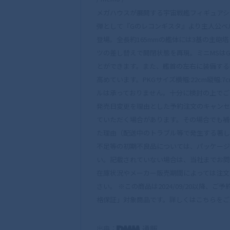
メガハウスが展開する宇宙戦艦フィギュアシリ
弾として『Gのレコンギスタ』より主人公ベ
登場。全長約165mmの艦体には3基の主砲
ツの差し替えで開閉状態を再現。ミニMSは
とができます。また、艦首の左右に装備する
高めています。PKGサイズ横幅:22cm縦幅:
ルは承っておりません。十分に検討の上でご
発売日変更を理由とした予約注文のキャンセ
ていただく場合があります。その場合でも補
た理由（配送中のトラブル等で発生する著し
不足等の初期不良品については、パッケージ
い。記載されていない場合は、当社までお問
在庫状況やメーカー販売期間によっては注文
さい。 ※この商品は2024/09/20以降
格保証」対象商品です。詳しくはこちらをご
出典：