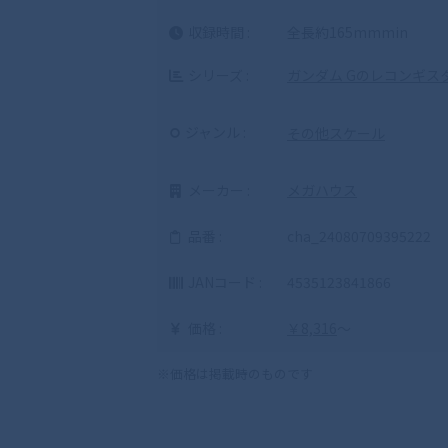
収録時間 :
全長約165mmmin
シリーズ :
ガンダム Gのレコンギス
ジャンル :
その他スケール
メーカー :
メガハウス
品番 :
cha_24080709395222
JANコード :
4535123841866
価格 :
￥8,316
～
※価格は掲載時のものです