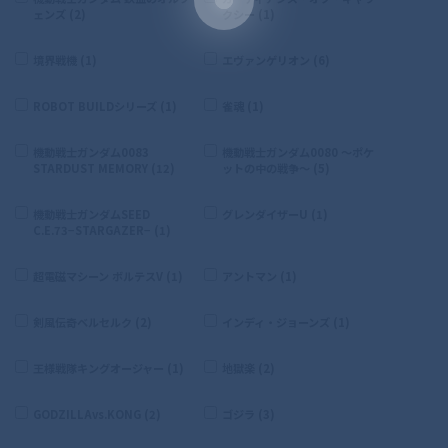
ェンズ (2)
クシー (1)
境界戦機 (1)
エヴァンゲリオン (6)
ROBOT BUILDシリーズ (1)
雀魂 (1)
機動戦士ガンダム0083
機動戦士ガンダム0080 〜ポケ
STARDUST MEMORY (12)
ットの中の戦争〜 (5)
機動戦士ガンダムSEED
グレンダイザーU (1)
C.E.73−STARGAZER− (1)
超電磁マシーン ボルテスV (1)
アントマン (1)
剣風伝奇ベルセルク (2)
インディ・ジョーンズ (1)
王様戦隊キングオージャー (1)
地獄楽 (2)
GODZILLAvs.KONG (2)
ゴジラ (3)