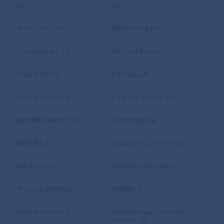
(1)
(5)
アーマード・コア (3)
機動戦士ガンダムUC (1)
トップをねらえ！ (1)
アダマスマキナ (1)
うる星やつら (2)
ドラえもん (3)
ガンダムシリーズ (4)
テイルズ オブ アライズ (3)
姫様‘拷問’の時間です (2)
2.5次元の誘惑 (2)
聖闘士星矢 (1)
UFOロボ グレンダイザー (1)
鋼鉄ジーグ (1)
NANKOKU FACTORY (1)
マッシュル-MASHLE- (7)
呪術廻戦 (3)
NieR: Automata (2)
Marvel Heroes（マーベルヒ
ーローズ） (2)