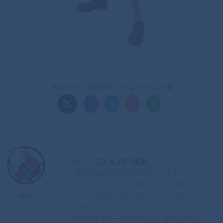
あなたからこの記事をシェアしてください
本日の「
フィギュア’s東京
」からのご紹介
「
S.H.Figuarts ベルセルク イシドロ
」で
した。「フィギュア's東京」では、様々なコ
ンテンツを通じて皆さまのフィギュア探し
admin
をサポートいたします。
下記の
#タグキーワード
からも、新たな作品