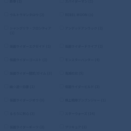
鉄拳 (2)
スパイダーマン (1)
ウルトラマンタロウ (2)
REBEL MOON (3)
シャングリラ・フロンティア
アンデッドアンラック (2)
(1)
仮面ライダーエグゼイド (2)
仮面ライダードライブ (2)
仮面ライダーゴースト (2)
モンスターハンター (4)
仮面ライダー鎧武/ガイム (3)
鬼滅の刃 (5)
幽☆遊☆白書 (1)
仮面ライダービルド (3)
仮面ライダージオウ (3)
爆上戦隊ブンブンジャー (1)
るろうに剣心 (3)
スターウォーズ (14)
仮面ライダーギーツ (2)
プリキュア (2)