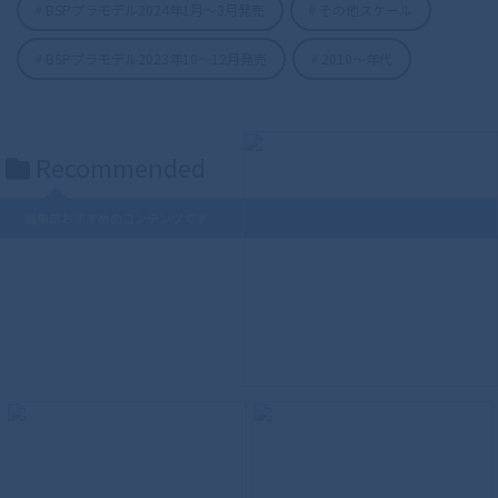
BSPプラモデル2024年1月〜3月発売
その他スケール
BSPプラモデル2023年10〜12月発売
2010〜年代
Recommended
編集部おすすめのコンテンツです
S.H.Figuarts（真骨彫製法） ウルトラマ
ンティガ パワータイプ