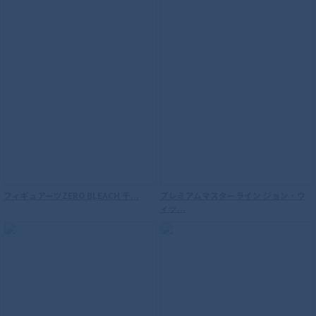
S.H.Figuarts（真骨彫製法） 仮面ライダ
ーW サイクロンジョーカー 風都探偵アニ
メ化記念
フィギュアーツZERO BLEACH 千...
プレミアムマスターライン ジョン・ウ
ィッ...