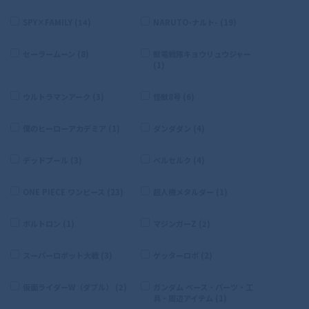
SPY×FAMILY (14)
NARUTO-ナルト- (19)
セーラームーン (8)
獣電戦隊キョウリュウジャー
(1)
ウルトラマンアーク (3)
怪獣8号 (6)
僕のヒーローアカデミア (1)
ダンダダン (4)
デッドプール (3)
ベルセルク (4)
ONE PIECE ワンピース (23)
超人機メタルダー (1)
ボルトロン (1)
マジンガーZ (2)
スーパーロボット大戦 (3)
ゲッターロボ (2)
仮面ライダーW（ダブル） (2)
ガンダム ベース・パーツ・工
具・周辺アイテム (1)