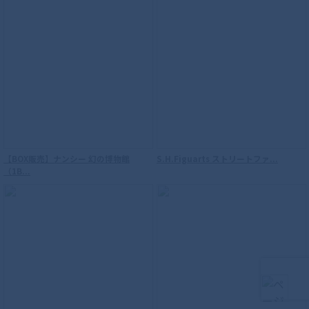
【再販】S.H.Figuarts（真骨彫製法） ウ
ルトラマン
【BOX販売】ナンシー 幻の博物館
S.H.Figuarts ストリートファ...
（1B...
S.H.Figuarts（真骨彫製法） 仮面ライダ
ーウィザード フレイムスタイル 10th