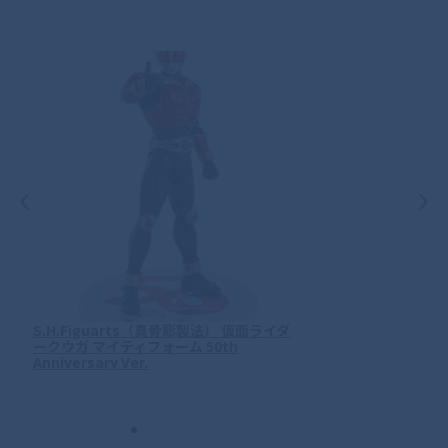
‹
›
S.H.Figuarts（真骨彫製法） 仮面ライダ
ークウガ マイティフォーム 50th
Anniversary Ver.