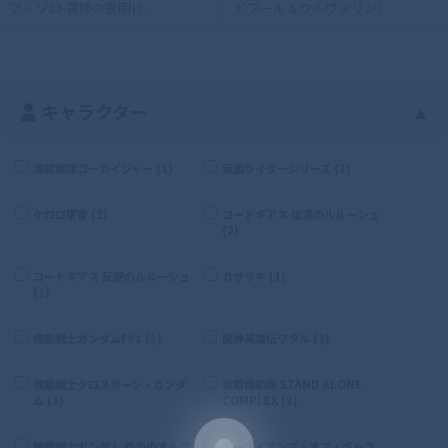
ア・ゾロ-冒険の夜明け-
ドプール＆ウルヴァリン）
キャラクター
▲
海賊戦隊ゴーカイジャー (1)
仮面ライダーシリーズ (1)
ケロロ軍曹 (2)
コードギアス 復活のルルーシュ
(2)
コードギアス 反逆のルルーシュ
ガサラキ (1)
(1)
機動戦士ガンダムF91 (1)
魔神英雄伝ワタル (2)
機動戦士クロスボーン・ガンダ
攻殻機動隊 STAND ALONE
ム (1)
COMPLEX (2)
機動戦士ガンダム 鉄血のオルフ
ガーディアンズ・オブ・ギャラ