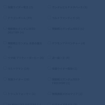
仮面ライダー電王 (2)
ガンダムビルドメタバース (1)
ドラゴンボール (49)
ウルトラマンティガ (2)
機動戦士ガンダムSEED
機動戦士ガンダムSEED (6)
DESTINY (4)
機動戦士ガンダム 水星の魔女
デジモンアドベンチャー (4)
(5)
ウマ娘 プリティーダービー (6)
遊☆戯☆王 (4)
ウルトラマン (16)
仮面ライダー龍騎 (2)
仮面ライダー (26)
機動戦士ガンダムSEED
FREEDOM (3)
トランスフォーマー (1)
無限邂逅メガロマリア (2)
30 MINUTES SISTERS (1)
リアライズモデル (3)