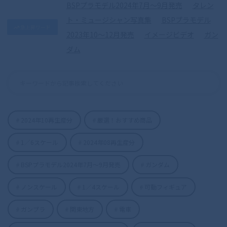
BSPプラモデル2024年7月〜9月発売
タレン
ト・ミュージシャン写真集
BSPプラモデル
急上昇ワード
2023年10〜12月発売
イメージビデオ
ガン
ダム
2024年10再生産分
厳選！おすすめ商品
1／6スケール
2024年08再生産分
S.H.Figuarts（真骨彫製法） 仮面ライダ
BSPプラモデル2024年7月〜9月発売
ガンダム
ーディケイド 50th Anniversary Ver.
ノンスケール
1／4スケール
可動フィギュア
ガンプラ
関東地方
電車