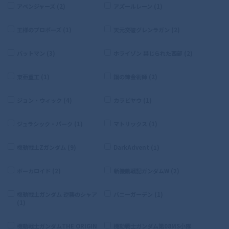
アベンジャーズ (2)
アズールレーン (1)
王様のプロポーズ (1)
天元突破グレンラガン (2)
バットマン (3)
ホライゾン 禁じられた西部 (2)
東亜重工 (1)
鋼の錬金術師 (2)
ジョン・ウィック (4)
カラビヤウ (1)
ジュラシック・パーク (1)
マトリックス (1)
機動戦士Zガンダム (9)
DarkAdvent (1)
ボーカロイド (2)
新機動戦記ガンダムW (2)
機動戦士ガンダム 逆襲のシャア
バニーガーデン (1)
(1)
機動戦士ガンダムTHE ORIGIN
機動戦士ガンダム第08MS小隊