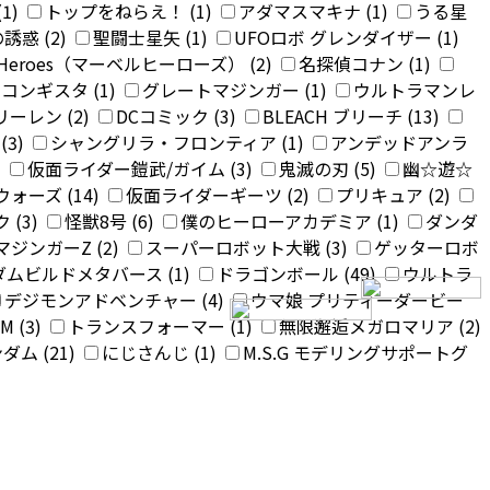
1)
トップをねらえ！ (1)
アダマスマキナ (1)
うる星
誘惑 (2)
聖闘士星矢 (1)
UFOロボ グレンダイザー (1)
l Heroes（マーベルヒーローズ） (2)
名探偵コナン (1)
コンギスタ (1)
グレートマジンガー (1)
ウルトラマンレ
ーレン (2)
DCコミック (3)
BLEACH ブリーチ (13)
(3)
シャングリラ・フロンティア (1)
アンデッドアンラ
)
仮面ライダー鎧武/ガイム (3)
鬼滅の刃 (5)
幽☆遊☆
ォーズ (14)
仮面ライダーギーツ (2)
プリキュア (2)
(3)
怪獣8号 (6)
僕のヒーローアカデミア (1)
ダンダ
マジンガーZ (2)
スーパーロボット大戦 (3)
ゲッターロボ
ムビルドメタバース (1)
ドラゴンボール (49)
ウルトラ
デジモンアドベンチャー (4)
ウマ娘 プリティーダービー
 (3)
トランスフォーマー (1)
無限邂逅メガロマリア (2)
ム (21)
にじさんじ (1)
M.S.G モデリングサポートグ