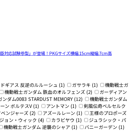
対応試験参型」が登場！PKGサイズ横幅:15cm縦幅:7cm高
ドギアス 反逆のルルーシュ (1)
ガサラキ (1)
機動戦士ガ
機動戦士ガンダム 鉄血のオルフェンズ (2)
ガーディアン
ダム0083 STARDUST MEMORY (12)
機動戦士ガンダム
ン ボルテスV (1)
アントマン (1)
剣風伝奇ベルセルク
ベンジャーズ (2)
アズールレーン (1)
王様のプロポーズ
ジョン・ウィック (4)
カラビヤウ (1)
ジュラシック・パ
機動戦士ガンダム 逆襲のシャア (1)
バニーガーデン (1)