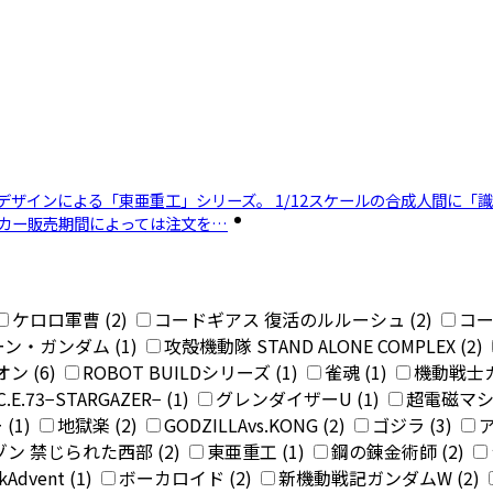
デザインによる「東亜重工」シリーズ。 1/12スケールの合成人間に「識臣
ーカー販売期間によっては注文を…
ケロロ軍曹 (2)
コードギアス 復活のルルーシュ (2)
コー
ン・ガンダム (1)
攻殻機動隊 STAND ALONE COMPLEX (2)
ン (6)
ROBOT BUILDシリーズ (1)
雀魂 (1)
機動戦士ガン
.73−STARGAZER− (1)
グレンダイザーU (1)
超電磁マシー
(1)
地獄楽 (2)
GODZILLAvs.KONG (2)
ゴジラ (3)
ア
ン 禁じられた西部 (2)
東亜重工 (1)
鋼の錬金術師 (2)
kAdvent (1)
ボーカロイド (2)
新機動戦記ガンダムW (2)