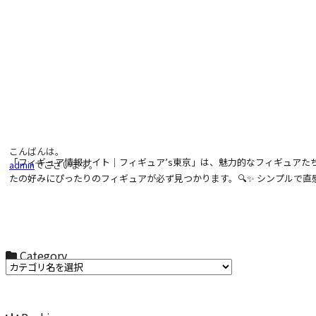
こんばんは。
「フィギュア情報サイト｜フィギュア’s東京」は、魅力的なフィギュアた
admin
でございます。
たの好みにぴったりのフィギュアが必ず見つかります。🔍✨ シンプルで直
Category
カテゴリ名からお選びください