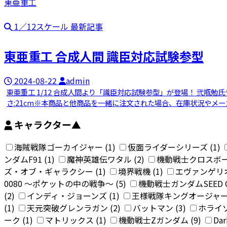
東亜重工
1／12スケール 最新記事
東亜重工 合成人間 識臣対応試験参型
2024-08-22
admin
東亜重工 1/12 合成人間より「識臣対応試験参型」が登場！ 弐瓶勉氏
さ:21cm※本商品と他商品を一緒に注文された場合、在庫状況やメ
キャラクター
▲
海賊戦隊ゴーカイジャー (1)
仮面ライダーシリーズ (1)
ンダムF91 (1)
魔神英雄伝ワタル (2)
機動戦士クロスボー
ズ・オブ・ギャラクシー (1)
境界戦機 (1)
エヴァンゲリオ
0080 〜ポケットの中の戦争〜 (5)
機動戦士ガンダムSEED C.E
(2)
インディ・ジョーンズ (1)
王様戦隊キングオージャー 
(1)
天元突破グレンラガン (2)
バットマン (3)
ホライゾ
ーク (1)
マトリックス (1)
機動戦士Zガンダム (9)
Dar