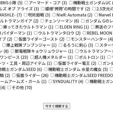
MS小隊 (5)
アーマード・コア (3)
機動戦士ガンダムUC (
ズ オブ アライズ (3)
姫様‘拷問’の時間です (2)
2.5次元の
SHLE- (7)
呪術廻戦 (3)
NieR: Automata (2)
Marve
ルトラマンガイア (2)
チェンソーマン (6)
ガンダム Gのレ
帰ってきたウルトラマン (1)
ELDEN RING (1)
葬送のフリ
スパイダーマン (1)
ウルトラマンタロウ (2)
REBEL MOON 
 (2)
仮面ライダーゴースト (2)
モンスターハンター (4
)
爆上戦隊ブンブンジャー (1)
るろうに剣心 (3)
スターウ
 (8)
獣電戦隊キョウリュウジャー (1)
ウルトラマンアーク 
E ワンピース (23)
超人機メタルダー (1)
ボルトロン (1)
ツ・工具・周辺アイテム (1)
仮面ライダー電王 (2)
ガンダ
戦士ガンダムSEED (6)
機動戦士ガンダム 水星の魔女 (5)
 (2)
仮面ライダー (26)
機動戦士ガンダムSEED FREEDOM
ームアームズ・ガール (1)
SYNDUALITY (4)
機動戦士ガンダ
(4)
その他 (70)