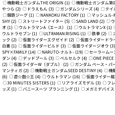
機動戦士ガンダムTHE ORIGIN (1)
機動戦士ガンダム第08
やつら (2)
ドラえもん (3)
ガンダムシリーズ (4)
テイル
鋼鉄ジーグ (1)
NANKOKU FACTORY (1)
マッシュル-MA
SHY (2)
ストリートファイター (5)
SAND LAND (2)
ウ
オ (1)
ウルトラマンA（エース） (1)
ウルトラマンX (1)
ウルトラセブン (1)
ULTRAMAN:RISING (1)
鉄拳 (2)
ック (2)
仮面ライダーエグゼイド (2)
仮面ライダードライブ
白書 (1)
仮面ライダービルド (3)
仮面ライダージオウ (3
SPY×FAMILY (14)
NARUTO-ナルト- (19)
セーラームーン
ダン (4)
デッドプール (3)
ベルセルク (4)
ONE PIEC
(2)
仮面ライダーW（ダブル） (2)
ガンダム ベース・パー
マンティガ (2)
機動戦士ガンダムSEED DESTINY (4)
機動
(6)
遊☆戯☆王 (4)
ウルトラマン (16)
仮面ライダー龍騎
30 MINUTES SISTERS (1)
リアライズモデル (3)
フレ
ッズ (1)
バニースーツ プランニング (1)
メガミデバイス 