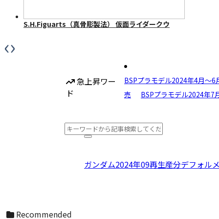
S.H.Figuarts（真骨彫製法） 仮面ライダークウ
ガ マイティフォーム 50th Anniversary Ver.
‹
›
急上昇ワー
BSPプラモデル2024年4月〜
ド
売
BSPプラモデル2024年
ガンダム
2024年09再生産分
デフォル
S.H.Figuarts（真骨彫製法） 仮面ライダーディ
ケイド 50th Anniversary Ver.
Recommended