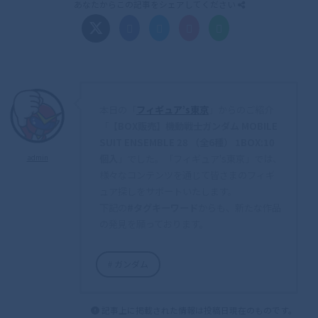
あなたからこの記事をシェアしてください
本日の「
フィギュア’s東京
」からのご紹介
「
【BOX販売】機動戦士ガンダム MOBILE
SUIT ENSEMBLE 28 （全6種） 1BOX:10
個入
」でした。「フィギュア's東京」では、
admin
様々なコンテンツを通じて皆さまのフィギ
ュア探しをサポートいたします。
下記の
#タグキーワード
からも、新たな作品
の発見を願っております。
ガンダム
記事上に掲載された情報は投稿日現在のものです。