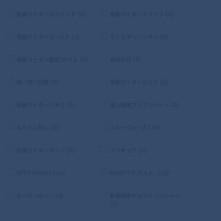
仮面ライダーエグゼイド (2)
仮面ライダードライブ (2)
仮面ライダーゴースト (2)
モンスターハンター (4)
仮面ライダー鎧武/ガイム (3)
鬼滅の刃 (5)
幽☆遊☆白書 (1)
仮面ライダービルド (3)
仮面ライダージオウ (3)
爆上戦隊ブンブンジャー (1)
るろうに剣心 (3)
スターウォーズ (14)
仮面ライダーギーツ (2)
プリキュア (2)
SPY×FAMILY (14)
NARUTO-ナルト- (19)
セーラームーン (8)
獣電戦隊キョウリュウジャー
(1)