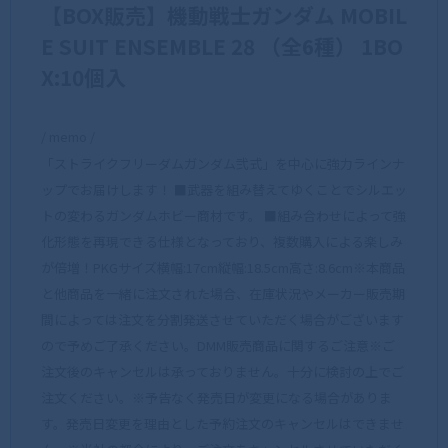
【BOX販売】機動戦士ガンダム MOBIL
E SUIT ENSEMBLE 28 （全6種） 1BO
X:10個入
/ memo /
「ストライクフリーダムガンダム弐式」を中心に強力ラインナ
ップでお届けします！ ■武器を組み替えてゆくことでシルエッ
トの変わるガンダムホビー商材です。 ■組み合わせによって強
化形態を再現できる仕様となっており、複数購入による楽しみ
が倍増！PKGサイズ横幅:17cm縦幅:18.5cm高さ:8.6cm※本商品
と他商品を一緒に注文された場合、在庫状況やメーカー販売期
間によっては注文を分割発送させていただく場合がございます
ので予めご了承ください。DMM販売商品に関するご注意※ご
注文後のキャンセルは承っておりません。十分に検討の上でご
注文ください。※予告なく発売日が変更になる場合がありま
す。発売日変更を理由とした予約注文のキャンセルはできませ