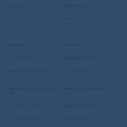
東亜重工 (1)
鋼の錬金術師 (2)
ジョン・ウィック (4)
カラビヤウ (1)
ジュラシック・パーク (1)
マトリックス (1)
機動戦士Zガンダム (9)
DarkAdvent (1)
ボーカロイド (2)
新機動戦記ガンダムW (2)
機動戦士ガンダム 逆襲のシャア
バニーガーデン (1)
(1)
機動戦士ガンダムTHE ORIGIN
機動戦士ガンダム第08MS小隊
(1)
(5)
アーマード・コア (3)
機動戦士ガンダムUC (1)
トップをねらえ！ (1)
アダマスマキナ (1)