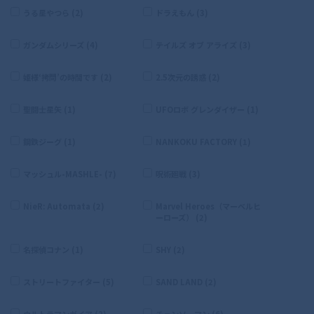
うる星やつら (2)
ドラえもん (3)
ガンダムシリーズ (4)
テイルズ オブ アライズ (3)
姫様‘拷問’の時間です (2)
2.5次元の誘惑 (2)
聖闘士星矢 (1)
UFOロボ グレンダイザー (1)
鋼鉄ジーグ (1)
NANKOKU FACTORY (1)
マッシュル-MASHLE- (7)
呪術廻戦 (3)
NieR: Automata (2)
Marvel Heroes（マーベルヒ
ーローズ） (2)
名探偵コナン (1)
SHY (2)
ストリートファイター (5)
SAND LAND (2)
ウルトラマンガイア (2)
チェンソーマン (6)