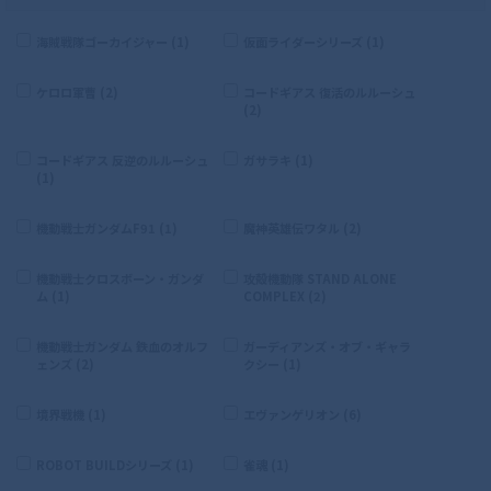
海賊戦隊ゴーカイジャー (1)
仮面ライダーシリーズ (1)
ケロロ軍曹 (2)
コードギアス 復活のルルーシュ
(2)
コードギアス 反逆のルルーシュ
ガサラキ (1)
(1)
機動戦士ガンダムF91 (1)
魔神英雄伝ワタル (2)
機動戦士クロスボーン・ガンダ
攻殻機動隊 STAND ALONE
ム (1)
COMPLEX (2)
機動戦士ガンダム 鉄血のオルフ
ガーディアンズ・オブ・ギャラ
ェンズ (2)
クシー (1)
境界戦機 (1)
エヴァンゲリオン (6)
ROBOT BUILDシリーズ (1)
雀魂 (1)