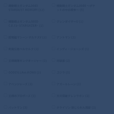
機動戦士ガンダム0083
機動戦士ガンダム0080 〜ポケ
STARDUST MEMORY (12)
ットの中の戦争〜 (5)
機動戦士ガンダムSEED
グレンダイザーU (1)
C.E.73−STARGAZER− (1)
超電磁マシーン ボルテスV (1)
アントマン (1)
剣風伝奇ベルセルク (2)
インディ・ジョーンズ (1)
王様戦隊キングオージャー (1)
地獄楽 (2)
GODZILLAvs.KONG (2)
ゴジラ (3)
アベンジャーズ (2)
アズールレーン (1)
王様のプロポーズ (1)
天元突破グレンラガン (2)
バットマン (3)
ホライゾン 禁じられた西部 (2)