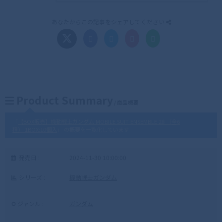
あなたからこの記事をシェアしてください
Product Summary
/ 商品概要
「
【BOX販売】機動戦士ガンダム MOBILE SUIT ENSEMBLE 28 （全6
種） 1BOX:10個入
」 の概要を一覧化しています
発売日 :
2024-11-30 10:00:00
シリーズ :
機動戦士ガンダム
ジャンル :
ガンダム