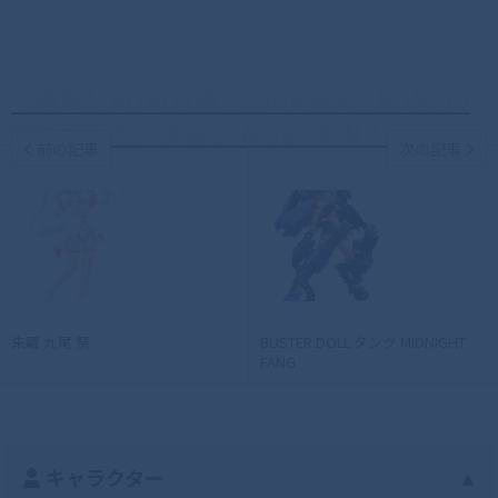
【再販】ROBOT魂 ＜SIDE MS＞ RGM-79
機動戦士ガンダム ジム ver. A.N.I...
前の記事
次の記事
朱羅 九尾 祭
BUSTER DOLL タンク MIDNIGHT
FANG
キャラクター
▲