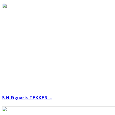
S.H.Figuarts（真骨彫製法） 仮面ライダーW サ
イクロンジョーカー 風都探偵アニメ化記念
S.H.Figuarts TEKKEN ...