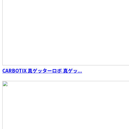
CARBOTIX 真ゲッターロボ 真ゲッ...
S.H.Figuarts（真骨彫製法） 海賊戦隊ゴーカイ
ジャー ゴーカイレッド