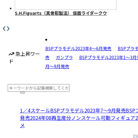
S.H.Figuarts（真骨彫製法） 仮面ライダークウ
ガ マイティフォーム 50th Anniversary Ver.
‹
›
BSPプラモデル2023年4〜6月発売
BSPプラモ
急上昇ワー
売
ガンプラ
BSPプラモデル2023年1〜3
ド
月〜9月発売
1／4スケール
BSPプラモデル2023年7〜9月発売
BSP
発売
2024年08再生産分
ノンスケール
可動フィギュア
S.H.Figuarts（真骨彫製法） 仮面ライダーディ
メ
ケイド 50th Anniversary Ver.