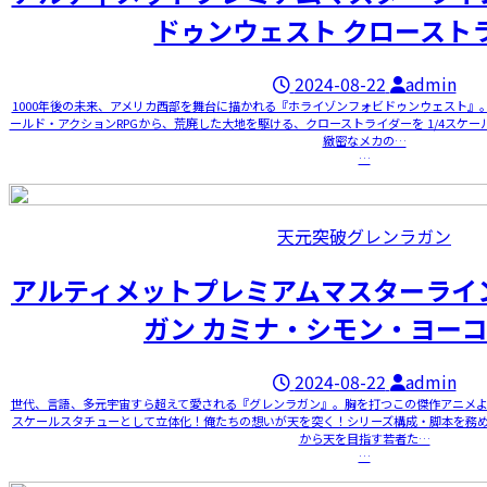
ドゥンウェスト クロースト
2024-08-22
admin
1000年後の未来、アメリカ西部を舞台に描かれる『ホライゾンフォビドゥンウェスト』
ールド・アクションRPGから、荒廃した大地を駆ける、クローストライダーを 1/4スケ
緻密なメカの…
…
天元突破グレンラガン
アルティメットプレミアムマスターライ
ガン カミナ・シモン・ヨーコ wi
2024-08-22
admin
世代、言語、多元宇宙すら超えて愛される『グレンラガン』。胸を打つこの傑作アニメより
スケールスタチューとして立体化！俺たちの想いが天を突く！シリーズ構成・脚本を務
から天を目指す若者た…
…