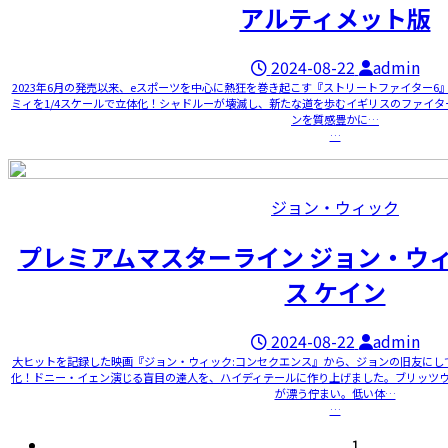
アルティメット版
2024-08-22
admin
2023年6月の発売以来、eスポーツを中心に熱狂を巻き起こす『ストリートファイター
ミィを1/4スケールで立体化！シャドルーが壊滅し、新たな道を歩むイギリスのファイタ
ンを質感豊かに…
…
ジョン・ウィック
プレミアムマスターライン ジョン・ウ
ス ケイン
2024-08-22
admin
大ヒットを記録した映画『ジョン・ウィック:コンセクエンス』から、ジョンの旧友にして
化！ドニー・イェン演じる盲目の達人を、ハイディテールに作り上げました。ブリッツ
が漂う佇まい。低い体…
…
1