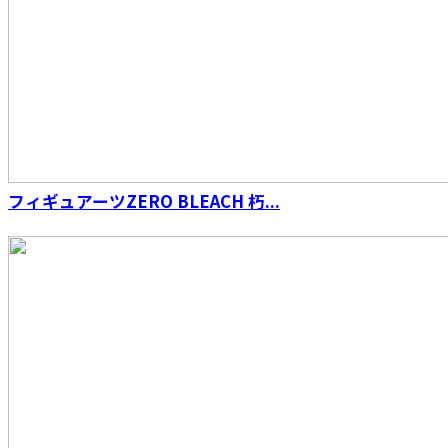
S.H.Figuarts （真骨彫製法） 仮面ライダーファ
イズ
フィギュアーツZERO BLEACH 朽...