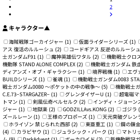
2
キャラクター
▲
海賊戦隊ゴーカイジャー (1)
仮面ライダーシリーズ (1)
アス 復活のルルーシュ (2)
コードギアス 反逆のルルーシュ 
士ガンダムF91 (1)
魔神英雄伝ワタル (2)
機動戦士クロス
機動隊 STAND ALONE COMPLEX (2)
機動戦士ガンダム 鉄血
ディアンズ・オブ・ギャラクシー (1)
境界戦機 (1)
エヴァ
BUILDシリーズ (1)
雀魂 (1)
機動戦士ガンダム0083 STARD
戦士ガンダム0080 〜ポケットの中の戦争〜 (5)
機動戦士ガ
C.E.73−STARGAZER− (1)
グレンダイザーU (1)
超電磁マシ
トマン (1)
剣風伝奇ベルセルク (2)
インディ・ジョーンズ 
ジャー (1)
地獄楽 (2)
GODZILLAvs.KONG (2)
ゴジラ (
ズールレーン (1)
王様のプロポーズ (1)
天元突破グレンラ
ホライゾン 禁じられた西部 (2)
東亜重工 (1)
鋼の錬金
(4)
カラビヤウ (1)
ジュラシック・パーク (1)
マトリッ
ム (9)
DarkAdvent (1)
ボーカロイド (2)
新機動戦記ガン