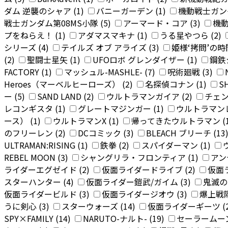
ダム 逆襲のシャア (1)
バニーガーデン (1)
機動戦士ガンダム
戦士ガンダム第08MS小隊 (5)
アーマード・コア (3)
機動
プをねらえ！ (1)
アダマスマキナ (1)
うる星やつら (2)
シリーズ (4)
テイルズ オブ アライズ (3)
姫様‘拷問’の時間
(2)
聖闘士星矢 (1)
UFOロボ グレンダイザー (1)
鋼鉄
FACTORY (1)
マッシュル-MASHLE- (7)
呪術廻戦 (3)
Heroes（マーベルヒーローズ） (2)
名探偵コナン (1)
SH
ー (5)
SAND LAND (2)
ウルトラマンガイア (2)
チェン
レコンギスタ (1)
グレートマジンガー (1)
ウルトラマンレ
ース） (1)
ウルトラマンX (1)
帰ってきたウルトラマン (
のフリーレン (2)
DCコミック (3)
BLEACH ブリーチ (13
ULTRAMAN:RISING (1)
鉄拳 (2)
スパイダーマン (1)
REBEL MOON (3)
シャングリラ・フロンティア (1)
アン
ライダーエグゼイド (2)
仮面ライダードライブ (2)
仮面
スターハンター (4)
仮面ライダー鎧武/ガイム (3)
鬼滅の刃
仮面ライダービルド (3)
仮面ライダージオウ (3)
爆上戦隊
うに剣心 (3)
スターウォーズ (14)
仮面ライダーギーツ (
SPY×FAMILY (14)
NARUTO-ナルト- (19)
セーラームーン