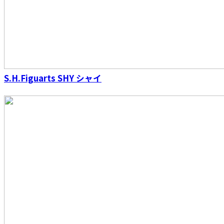
ROBOT魂 ＜SIDE MS＞ 機動戦士ガンダム 連邦
軍武器セット ver. A.N.I.M.E.
S.H.Figuarts SHY シャイ