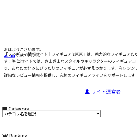
おはようございます。
「フィギュア情報サイト｜フィギュア’s東京」は、魅力的なフィギュアた
admin
でございます。
す！🌟 当サイトでは、さまざまなスタイルやキャラクターのフィギュア
り、あなたの好みにぴったりのフィギュアが必ず見つかります。🔍✨ シ
詳細なレビュー情報を提供し、究極のフィギュアライフをサポートします。
サイト運営者
Category
カテゴリ名からお選びください
Ranking