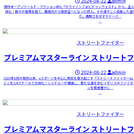
2024-08-22
admin
傑作オープンワールド・アクションRPG『ホライゾンフォビドゥンウェスト』から、主
体化！数々の冒険を経て、異端児から救世主へとなった狩人。その凛々しく成長した姿
た。勇敢さを示すテナーク…
…
ストリートファイター
プレミアムマスターライン ストリートフ
2024-08-22
admin
2023年6月の発売以来、eスポーツを中心に熱狂を巻き起こす『ストリートファイター
ミィを1/4スケールで立体化！シャドルーが壊滅し、新たな道を歩むイギリスのファイタ
ンを質感豊かに…
…
ストリートファイター
プレミアムマスターライン ストリートフ