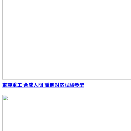
S.H.Figuarts（真骨彫製法） 仮面ライダーウィ
ザード フレイムスタイル 10th Anniversary
Ver.
東亜重工 合成人間 識臣対応試験参型
S.H.Figuarts（真骨彫製法） ウルトラマンダイ
ナ フラッシュタイプ