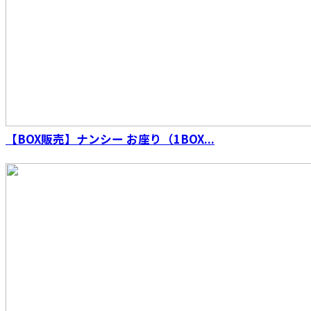
【BOX販売】ナンシー お座り（1BOX...