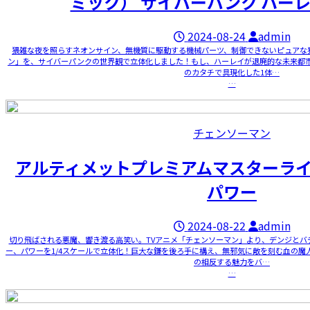
ミック） サイバーパンク ハーレイ
2024-08-24
admin
猥雑な夜を照らすネオンサイン、無機質に駆動する機械パーツ、制御できないピュアな
ン」を、サイバーパンクの世界観で立体化しました！もし、ハーレイが退廃的な未来都市
のカタチで具現化した1体…
…
チェンソーマン
アルティメットプレミアムマスターライ
パワー
2024-08-22
admin
切り飛ばされる悪魔、響き渡る高笑い。TVアニメ「チェンソーマン」より、デンジとバ
ー、パワーを1/4スケールで立体化！巨大な鎌を後ろ手に構え、無邪気に敵を刻む血の魔
の相反する魅力をバ…
…