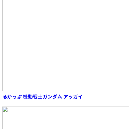
【再販】S.H.Figuarts（真骨彫製法） ウルトラ
マン
るかっぷ 機動戦士ガンダム アッガイ