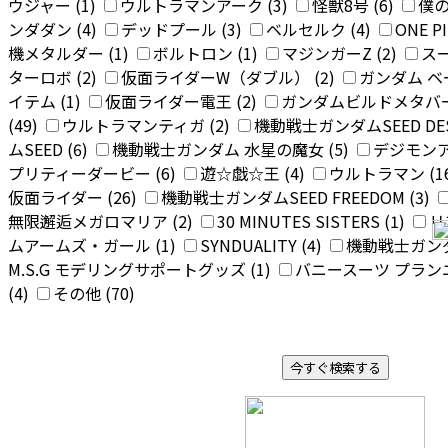
ウジャー (1)
ウルトラマンアーク (3)
怪獣8号 (6)
僕の
ンダダン (4)
デッドプール (3)
ベルセルク (4)
ONE P
機メタルダー (1)
ボルトロン (1)
マジンガーZ (2)
スー
ターロボ (2)
仮面ライダーW（ダブル） (2)
ガンダム 
イテム (1)
仮面ライダー電王 (2)
ガンダムビルドメタバース
(49)
ウルトラマンティガ (2)
機動戦士ガンダムSEED DEST
ムSEED (6)
機動戦士ガンダム 水星の魔女 (5)
デジモンア
プリティーダービー (6)
遊☆戯☆王 (4)
ウルトラマン (1
仮面ライダー (26)
機動戦士ガンダムSEED FREEDOM (3)
無限邂逅メガロマリア (2)
30 MINUTES SISTERS (1)
リ
ムアームズ・ガール (1)
SYNDUALITY (4)
機動戦士ガンダ
M.S.G モデリングサポートグッズ (1)
バニースーツ プランニ
(4)
その他 (70)