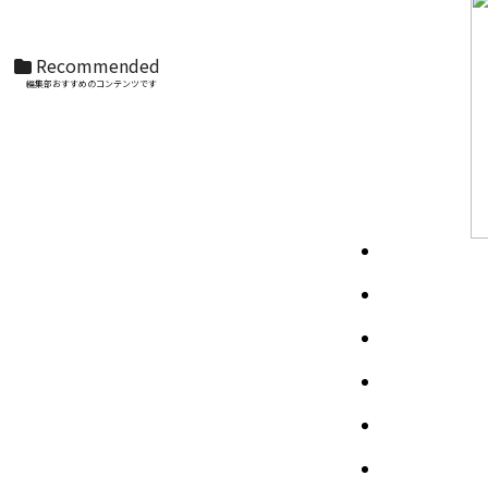
Recommended
編集部おすすめのコンテンツです
S.H.Figuarts（真骨彫製法） ウルトラマンティ
ガ パワータイプ