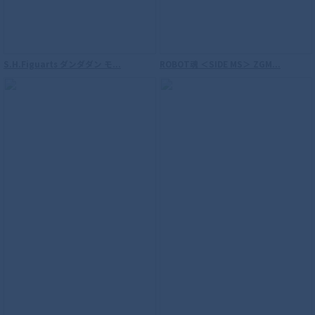
S.H.Figuarts ダンダダン モ...
ROBOT魂 ＜SIDE MS＞ ZGM...
S.H.Figuarts（真骨彫製法） 仮面ライダ
ーW サイクロンジョーカー 風都探偵アニ
メ化記念
【再販】S.H.Figuarts（真骨彫製法） ウ
ルトラマン