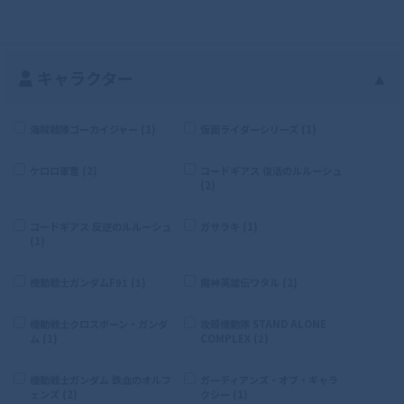
キャラクター
▲
海賊戦隊ゴーカイジャー (1)
仮面ライダーシリーズ (1)
ケロロ軍曹 (2)
コードギアス 復活のルルーシュ
(2)
コードギアス 反逆のルルーシュ
ガサラキ (1)
(1)
機動戦士ガンダムF91 (1)
魔神英雄伝ワタル (2)
機動戦士クロスボーン・ガンダ
攻殻機動隊 STAND ALONE
ム (1)
COMPLEX (2)
機動戦士ガンダム 鉄血のオルフ
ガーディアンズ・オブ・ギャラ
ェンズ (2)
クシー (1)