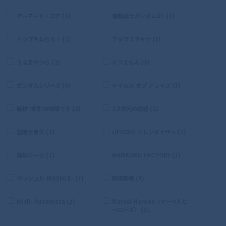
アーマード・コア (3)
機動戦士ガンダムUC (1)
トップをねらえ！ (1)
アダマスマキナ (1)
うる星やつら (2)
ドラえもん (3)
ガンダムシリーズ (4)
テイルズ オブ アライズ (3)
姫様‘拷問’の時間です (2)
2.5次元の誘惑 (2)
聖闘士星矢 (1)
UFOロボ グレンダイザー (1)
鋼鉄ジーグ (1)
NANKOKU FACTORY (1)
マッシュル-MASHLE- (7)
呪術廻戦 (3)
NieR: Automata (2)
Marvel Heroes（マーベルヒ
ーローズ） (2)