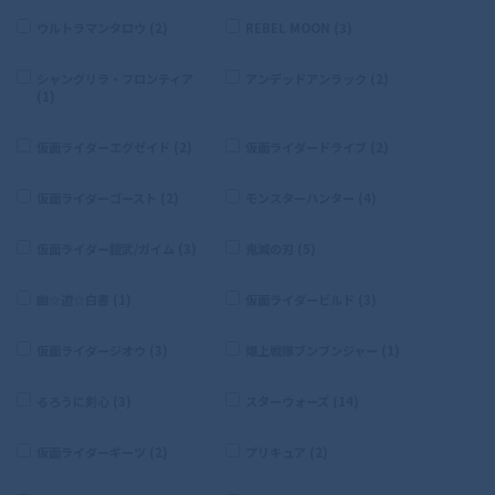
ウルトラマンタロウ (2)
REBEL MOON (3)
シャングリラ・フロンティア
アンデッドアンラック (2)
(1)
仮面ライダーエグゼイド (2)
仮面ライダードライブ (2)
仮面ライダーゴースト (2)
モンスターハンター (4)
仮面ライダー鎧武/ガイム (3)
鬼滅の刃 (5)
幽☆遊☆白書 (1)
仮面ライダービルド (3)
仮面ライダージオウ (3)
爆上戦隊ブンブンジャー (1)
るろうに剣心 (3)
スターウォーズ (14)
仮面ライダーギーツ (2)
プリキュア (2)