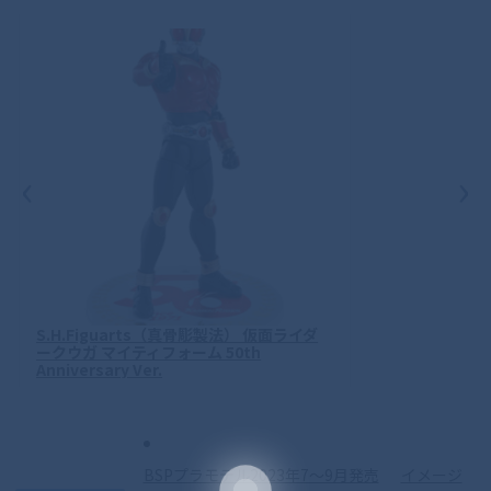
‹
›
S.H.Figuarts（真骨彫製法） 仮面ライダ
ークウガ マイティフォーム 50th
Anniversary Ver.
BSPプラモデル2023年7〜9月発売
イメージ