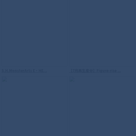
S.H.MonsterArts E・HE...
【7月再生産分】Figure-rise ...