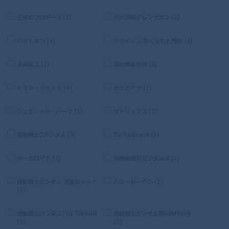
王様のプロポーズ (1)
天元突破グレンラガン (2)
バットマン (3)
ホライゾン 禁じられた西部 (2)
東亜重工 (1)
鋼の錬金術師 (2)
ジョン・ウィック (4)
カラビヤウ (1)
ジュラシック・パーク (1)
マトリックス (1)
機動戦士Zガンダム (9)
DarkAdvent (1)
ボーカロイド (2)
新機動戦記ガンダムW (2)
機動戦士ガンダム 逆襲のシャア
バニーガーデン (1)
(1)
機動戦士ガンダムTHE ORIGIN
機動戦士ガンダム第08MS小隊
(1)
(5)