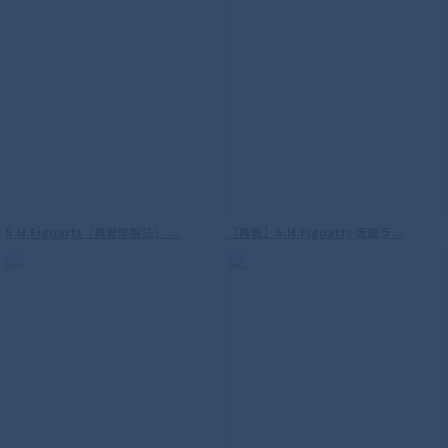
S.H.Figuarts （真骨彫製法） 仮面ライダ
ーファイズ
S.H.Figuarts（真骨彫製法） ...
【再販】S.H.Figuarts 仮面ラ...