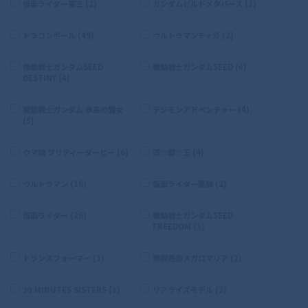
仮面ライダー電王 (2)
ガンダムビルドメタバース (1)
ドラゴンボール (49)
ウルトラマンティガ (2)
機動戦士ガンダムSEED
機動戦士ガンダムSEED (6)
DESTINY (4)
機動戦士ガンダム 水星の魔女
デジモンアドベンチャー (4)
(5)
ウマ娘 プリティーダービー (6)
遊☆戯☆王 (4)
ウルトラマン (16)
仮面ライダー龍騎 (2)
仮面ライダー (26)
機動戦士ガンダムSEED
FREEDOM (3)
トランスフォーマー (1)
無限邂逅メガロマリア (2)
30 MINUTES SISTERS (1)
リアライズモデル (3)