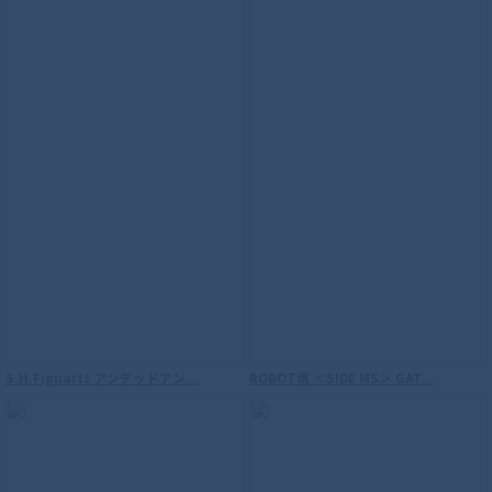
S.H.Figuarts（真骨彫製法） ウルトラマ
ンダイナ フラッシュタイプ
S.H.Figuarts アンデッドアン...
ROBOT魂 ＜SIDE MS＞ GAT...