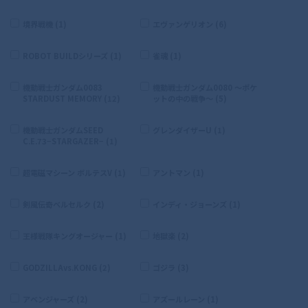
境界戦機 (1)
エヴァンゲリオン (6)
ROBOT BUILDシリーズ (1)
雀魂 (1)
機動戦士ガンダム0083
機動戦士ガンダム0080 〜ポケ
STARDUST MEMORY (12)
ットの中の戦争〜 (5)
機動戦士ガンダムSEED
グレンダイザーU (1)
C.E.73−STARGAZER− (1)
超電磁マシーン ボルテスV (1)
アントマン (1)
剣風伝奇ベルセルク (2)
インディ・ジョーンズ (1)
王様戦隊キングオージャー (1)
地獄楽 (2)
GODZILLAvs.KONG (2)
ゴジラ (3)
アベンジャーズ (2)
アズールレーン (1)