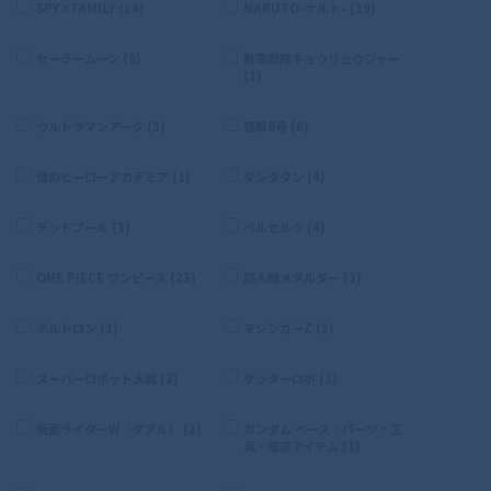
SPY×FAMILY (14)
NARUTO-ナルト- (19)
セーラームーン (8)
獣電戦隊キョウリュウジャー
(1)
ウルトラマンアーク (3)
怪獣8号 (6)
僕のヒーローアカデミア (1)
ダンダダン (4)
デッドプール (3)
ベルセルク (4)
ONE PIECE ワンピース (23)
超人機メタルダー (1)
ボルトロン (1)
マジンガーZ (2)
スーパーロボット大戦 (3)
ゲッターロボ (2)
仮面ライダーW（ダブル） (2)
ガンダム ベース・パーツ・工
具・周辺アイテム (1)