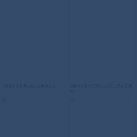
S.H.Figuarts（真骨彫製法） 海賊戦隊ゴ
ーカイジャー ゴーカイレッド
【再販】S.H.Figuarts 仮面ラ...
仮面ライダーアクションフィギュア 仮
面ラ...