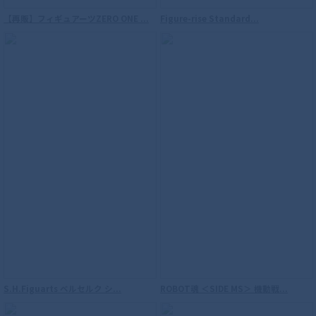
【再販】フィギュアーツZERO ONE ...
Figure-rise Standard...
S.H.Figuarts（真骨彫製法） 仮面ライダ
S.H.Figuarts ベルセルク シ...
ROBOT魂 ＜SIDE MS＞ 機動戦...
ーウィザード フレイムスタイル 10th
Anniversary Ver.