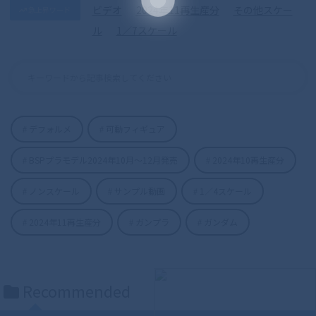
ビデオ
2024年11再生産分
その他スケー
急上昇ワード
ル
1／7スケール
デフォルメ
可動フィギュア
S.H.Figuarts（真骨彫製法） 仮面ライダ
BSPプラモデル2024年10月〜12月発売
2024年10再生産分
ーディケイド 50th Anniversary Ver.
ノンスケール
サンプル動画
1／4スケール
2024年11再生産分
ガンプラ
ガンダム
Recommended