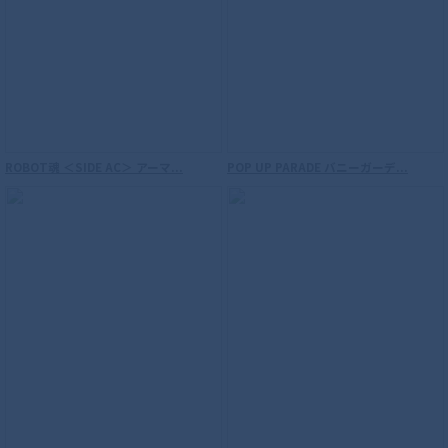
ROBOT魂 ＜SIDE MS＞ 機動戦士ガンダム
連邦軍武器セット ver. A.N.I.M.E.
ROBOT魂 ＜SIDE AC＞ アーマ...
POP UP PARADE バニーガーデ...