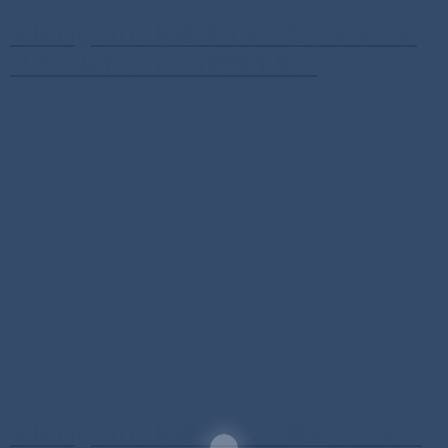
S.H.Figuarts 仮面ライダーガッチャード
スチームホッパー（初回生産）
S.H.Figuarts 仮面ライダー電王 ソードフ