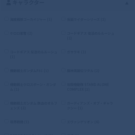
キャラクター
▲
海賊戦隊ゴーカイジャー (1)
仮面ライダーシリーズ (1)
ケロロ軍曹 (2)
コードギアス 復活のルルーシュ
(2)
コードギアス 反逆のルルーシュ
ガサラキ (1)
(1)
機動戦士ガンダムF91 (1)
魔神英雄伝ワタル (2)
機動戦士クロスボーン・ガンダ
攻殻機動隊 STAND ALONE
ム (1)
COMPLEX (2)
機動戦士ガンダム 鉄血のオルフ
ガーディアンズ・オブ・ギャラ
ェンズ (2)
クシー (1)
境界戦機 (1)
エヴァンゲリオン (6)