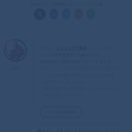
あなたからこの記事をシェアしてください
本日の「
フィギュア’s東京
」からのご紹介
「
【12月再生産分】Figure-rise
Standard 仮面ライダーゴースト オレ魂
」
でした。「フィギュア's東京」では、様々な
admin
コンテンツを通じて皆さまのフィギュア探
しをサポートいたします。
下記の
#タグキーワード
からも、新たな作品
の発見を願っております。
2024年12再生産分
記事上に掲載された情報は投稿日現在のものです。