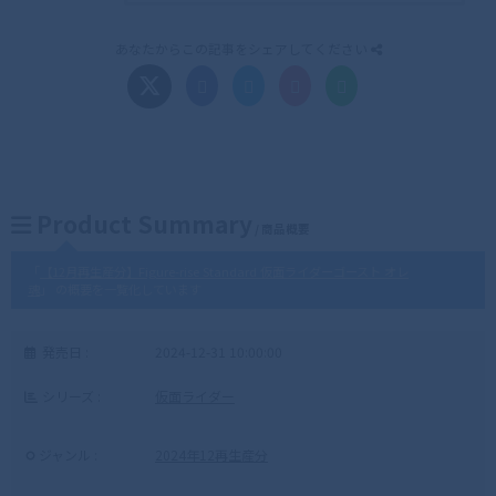
あなたからこの記事をシェアしてください
Product Summary
/ 商品概要
「
【12月再生産分】Figure-rise Standard 仮面ライダーゴースト オレ
魂
」 の概要を一覧化しています
発売日 :
2024-12-31 10:00:00
シリーズ :
仮面ライダー
ジャンル :
2024年12再生産分