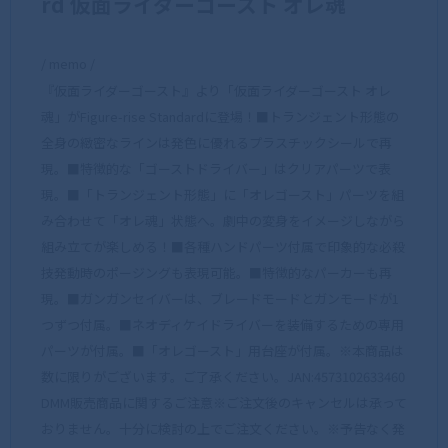
rd 仮面ライダーゴースト オレ魂
/ memo /
『仮面ライダーゴースト』より「仮面ライダーゴースト オレ
魂」がFigure-rise Standardに登場！■トランジェント形態の
全身の緻密なラインは発色に優れるプラスチックシールで再
現。■特徴的な「ゴーストドライバー」はクリアパーツで表
現。■「トランジェント形態」に「オレゴースト」パーツを組
み合わせて「オレ魂」状態へ。劇中の変身をイメージしながら
組み立てが楽しめる！■各種ハンドパーツ付属で印象的な必殺
技発動時のポージングも表現可能。■特徴的なパーカーも再
現。■ガンガンセイバーは、ブレードモードとガンモードが1
つずつ付属。■ネオディケイドライバーを装備するための専用
パーツが付属。■「オレゴースト」用台座が付属。※本商品は
数に限りがございます。ご了承ください。JAN:4573102633460
DMM販売商品に関するご注意※ご注文後のキャンセルは承って
おりません。十分に検討の上でご注文ください。※予告なく発