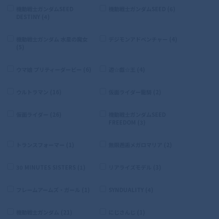
機動戦士ガンダムSEED
機動戦士ガンダムSEED (6)
DESTINY (4)
機動戦士ガンダム 水星の魔女
デジモンアドベンチャー (4)
(5)
ウマ娘 プリティーダービー (6)
遊☆戯☆王 (4)
ウルトラマン (16)
仮面ライダー龍騎 (2)
仮面ライダー (26)
機動戦士ガンダムSEED
FREEDOM (3)
トランスフォーマー (1)
無限邂逅メガロマリア (2)
30 MINUTES SISTERS (1)
リアライズモデル (3)
フレームアームズ・ガール (1)
SYNDUALITY (4)
機動戦士ガンダム (21)
にじさんじ (1)