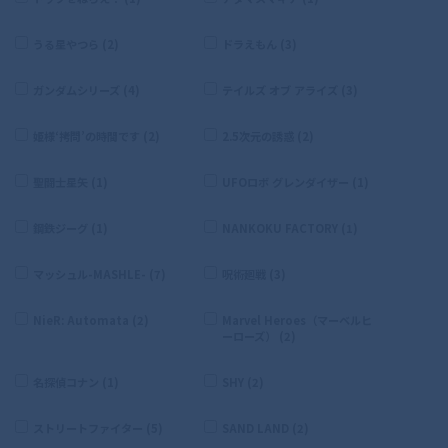
うる星やつら (2)
ドラえもん (3)
ガンダムシリーズ (4)
テイルズ オブ アライズ (3)
姫様‘拷問’の時間です (2)
2.5次元の誘惑 (2)
聖闘士星矢 (1)
UFOロボ グレンダイザー (1)
鋼鉄ジーグ (1)
NANKOKU FACTORY (1)
マッシュル-MASHLE- (7)
呪術廻戦 (3)
NieR: Automata (2)
Marvel Heroes（マーベルヒ
ーローズ） (2)
名探偵コナン (1)
SHY (2)
ストリートファイター (5)
SAND LAND (2)