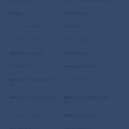
東亜重工 (1)
鋼の錬金術師 (2)
ジョン・ウィック (4)
カラビヤウ (1)
ジュラシック・パーク (1)
マトリックス (1)
機動戦士Zガンダム (9)
DarkAdvent (1)
ボーカロイド (2)
新機動戦記ガンダムW (2)
機動戦士ガンダム 逆襲のシャア
バニーガーデン (1)
(1)
機動戦士ガンダムTHE ORIGIN
機動戦士ガンダム第08MS小隊
(1)
(5)
アーマード・コア (3)
機動戦士ガンダムUC (1)
トップをねらえ！ (1)
アダマスマキナ (1)