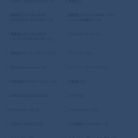
ROBOT BUILDシリーズ (1)
雀魂 (1)
機動戦士ガンダム0083
機動戦士ガンダム0080 〜ポケ
STARDUST MEMORY (12)
ットの中の戦争〜 (5)
機動戦士ガンダムSEED
グレンダイザーU (1)
C.E.73−STARGAZER− (1)
超電磁マシーン ボルテスV (1)
アントマン (1)
剣風伝奇ベルセルク (2)
インディ・ジョーンズ (1)
王様戦隊キングオージャー (1)
地獄楽 (2)
GODZILLAvs.KONG (2)
ゴジラ (3)
アベンジャーズ (2)
アズールレーン (1)
王様のプロポーズ (1)
天元突破グレンラガン (2)
バットマン (3)
ホライゾン 禁じられた西部 (2)