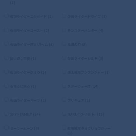
(1)
仮面ライダーエグゼイド (2)
仮面ライダードライブ (2)
仮面ライダーゴースト (2)
モンスターハンター (4)
仮面ライダー鎧武/ガイム (3)
鬼滅の刃 (5)
幽☆遊☆白書 (1)
仮面ライダービルド (3)
仮面ライダージオウ (3)
爆上戦隊ブンブンジャー (1)
るろうに剣心 (3)
スターウォーズ (14)
仮面ライダーギーツ (2)
プリキュア (2)
SPY×FAMILY (14)
NARUTO-ナルト- (19)
セーラームーン (8)
獣電戦隊キョウリュウジャー
(1)