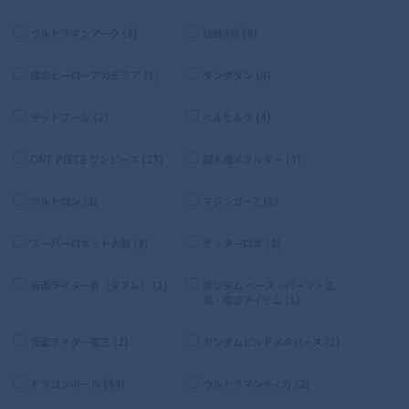
ウルトラマンアーク (3)
怪獣8号 (6)
僕のヒーローアカデミア (1)
ダンダダン (4)
デッドプール (3)
ベルセルク (4)
ONE PIECE ワンピース (23)
超人機メタルダー (1)
ボルトロン (1)
マジンガーZ (2)
スーパーロボット大戦 (3)
ゲッターロボ (2)
仮面ライダーW（ダブル） (2)
ガンダム ベース・パーツ・工
具・周辺アイテム (1)
仮面ライダー電王 (2)
ガンダムビルドメタバース (1)
ドラゴンボール (49)
ウルトラマンティガ (2)