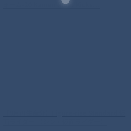
ォーム-20 Kamen Rider Kicks...
【9月再生産分】Figure-rise Standard 仮
面ライダー （シン・仮面ライダー）