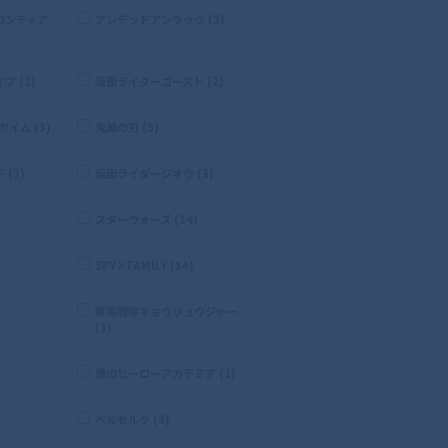
ロンティア
アンデッドアンラック (2)
 (2)
仮面ライダーゴースト (2)
イム (3)
鬼滅の刃 (5)
(3)
仮面ライダージオウ (3)
スターウォーズ (14)
SPY×FAMILY (14)
)
獣電戦隊キョウリュウジャー
(1)
僕のヒーローアカデミア (1)
ベルセルク (4)