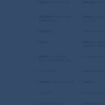
機動戦士ガンダムF91 (1)
魔神英雄伝ワタル (
攻殻機動隊 STAND ALONE
機動戦士ガンダム
COMPLEX (2)
ェンズ (2)
境界戦機 (1)
エヴァンゲリオン (
雀魂 (1)
機動戦士ガンダム0
STARDUST MEMO
機動戦士ガンダムSEED
グレンダイザーU (
C.E.73−STARGAZER− (1)
アントマン (1)
剣風伝奇ベルセルク 
王様戦隊キングオージャー (1)
地獄楽 (2)
ゴジラ (3)
アベンジャーズ (2
王様のプロポーズ (1)
天元突破グレンラガン