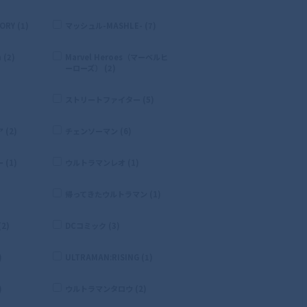
RY (1)
マッシュル-MASHLE- (7)
 (2)
Marvel Heroes（マーベルヒ
ーローズ） (2)
ストリートファイター (5)
(2)
チェンソーマン (6)
(1)
ウルトラマンレオ (1)
帰ってきたウルトラマン (1)
2)
DCコミック (3)
)
ULTRAMAN:RISING (1)
)
ウルトラマンタロウ (2)