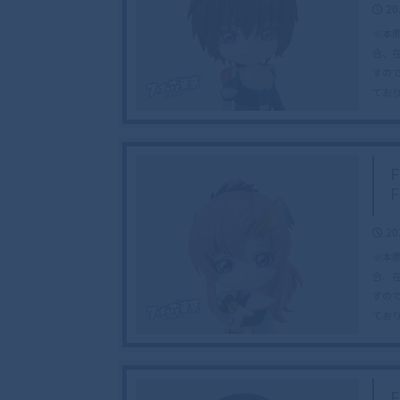
20
※本
合、
すの
てお
20
※本
合、
すの
てお