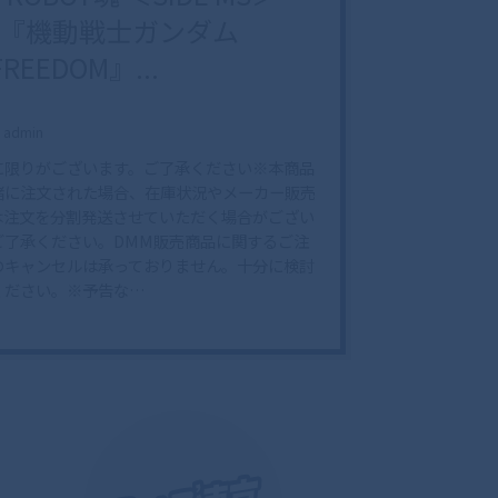
『機動戦士ガンダム
FREEDOM』...
admin
に限りがございます。ご了承ください※本商品
緒に注文された場合、在庫状況やメーカー販売
は注文を分割発送させていただく場合がござい
ご了承ください。DMM販売商品に関するご注
のキャンセルは承っておりません。十分に検討
ください。※予告な…