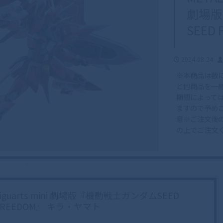
劇場版
SEED 
2024-08-24
※本商品は数
と他商品を一
期間によって
ますので予め
意※ご注文後
の上でご注文
Figuarts mini 劇場版『機動戦士ガンダムSEED
FREEDOM』 キラ・ヤマト