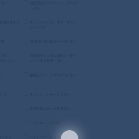
2)
機動戦士クロスボーン・ガンダ
ム (1)
 鉄血のオルフ
ガーディアンズ・オブ・ギャラ
クシー (1)
6)
ROBOT BUILDシリーズ (1)
083
機動戦士ガンダム0080 〜ポケ
RY (12)
ットの中の戦争〜 (5)
1)
超電磁マシーン ボルテスV (1)
(2)
インディ・ジョーンズ (1)
GODZILLAvs.KONG (2)
)
アズールレーン (1)
 (2)
バットマン (3)