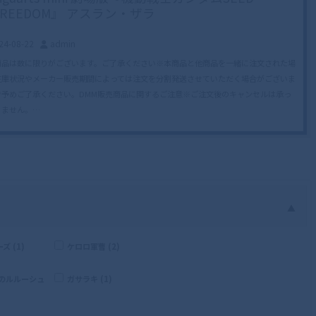
FREEDOM』 アスラン・ザラ
24-08-22
admin
商品は数に限りがございます。ご了承ください※本商品と他商品を一緒に注文された場
在庫状況やメーカー販売期間によっては注文を分割発送させていただく場合がございま
で予めご了承ください。DMM販売商品に関するご注意※ご注文後のキャンセルは承っ
りません。…
▲
 (1)
ケロロ軍曹 (2)
逆のルルーシュ
ガサラキ (1)