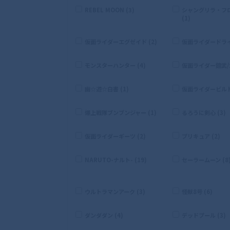
REBEL MOON (3)
シャングリラ・フ
(1)
仮面ライダーエグゼイド (2)
仮面ライダードライブ
モンスターハンター (4)
仮面ライダー鎧武/ガ
幽☆遊☆白書 (1)
仮面ライダービルド 
爆上戦隊ブンブンジャー (1)
るろうに剣心 (3)
仮面ライダーギーツ (2)
プリキュア (2)
NARUTO-ナルト- (19)
セーラームーン (8
ウルトラマンアーク (3)
怪獣8号 (6)
ダンダダン (4)
デッドプール (3)