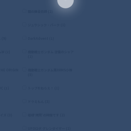
鋼の錬金術師 (2)
ジュラシック・パーク (1)
(9)
DarkAdvent (1)
 (2)
機動戦士ガンダム 逆襲のシャア
(1)
E ORIGIN
機動戦士ガンダム第08MS小隊
(5)
 (1)
トップをねらえ！ (1)
ドラえもん (3)
ズ (3)
姫様‘拷問’の時間です (2)
UFOロボ グレンダイザー (1)