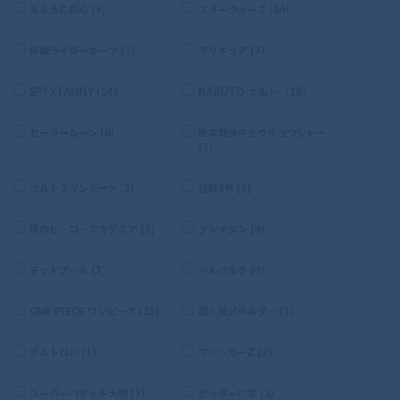
るろうに剣心 (3)
スターウォーズ (14)
仮面ライダーギーツ (2)
プリキュア (2)
SPY×FAMILY (14)
NARUTO-ナルト- (19)
セーラームーン (8)
獣電戦隊キョウリュウジャー
(1)
ウルトラマンアーク (3)
怪獣8号 (6)
僕のヒーローアカデミア (1)
ダンダダン (4)
デッドプール (3)
ベルセルク (4)
ONE PIECE ワンピース (23)
超人機メタルダー (1)
ボルトロン (1)
マジンガーZ (2)
スーパーロボット大戦 (3)
ゲッターロボ (2)