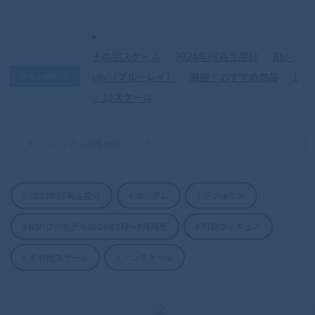
その他スケール
2024年08再生産分
Blu-
ray（ブルーレイ）
厳選！おすすめ商品
1
急上昇ワード
／10スケール
2024年10再生産分
ガンダム
デフォルメ
BSPプラモデル2024年7月〜9月発売
可動フィギュア
その他スケール
ノンスケール
S.H.Figuarts（真骨彫製法） 仮面ライダ
ーディケイド 50th Anniversary Ver.