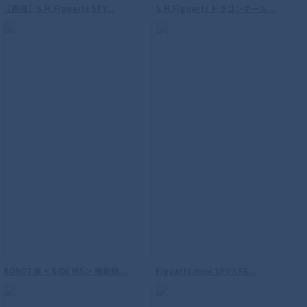
【再販】S.H.Figuarts SPY...
S.H.Figuarts ドラゴンボール...
S.H.Figuarts（真骨彫製法） 仮面ライダ
ーウィザード フレイムスタイル 10th
Anniversary Ver.
ROBOT魂 ＜SIDE MS＞ 機動戦...
Figuarts mini SPY×FA...
S.H.Figuarts（真骨彫製法） ウルトラマ
ンダイナ フラッシュタイプ