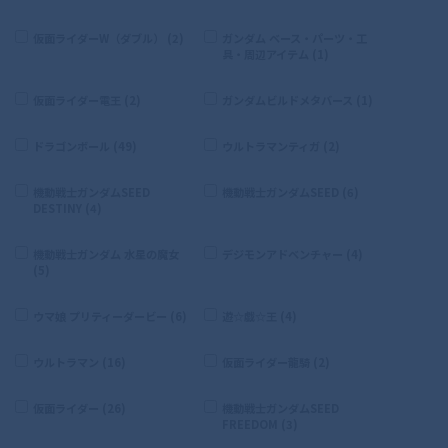
仮面ライダーW（ダブル） (2)
ガンダム ベース・パーツ・工
具・周辺アイテム (1)
仮面ライダー電王 (2)
ガンダムビルドメタバース (1)
ドラゴンボール (49)
ウルトラマンティガ (2)
機動戦士ガンダムSEED
機動戦士ガンダムSEED (6)
DESTINY (4)
機動戦士ガンダム 水星の魔女
デジモンアドベンチャー (4)
(5)
ウマ娘 プリティーダービー (6)
遊☆戯☆王 (4)
ウルトラマン (16)
仮面ライダー龍騎 (2)
仮面ライダー (26)
機動戦士ガンダムSEED
FREEDOM (3)