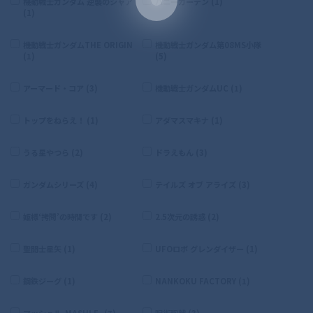
機動戦士ガンダム 逆襲のシャア
バニーガーデン (1)
(1)
機動戦士ガンダムTHE ORIGIN
機動戦士ガンダム第08MS小隊
(1)
(5)
アーマード・コア (3)
機動戦士ガンダムUC (1)
トップをねらえ！ (1)
アダマスマキナ (1)
うる星やつら (2)
ドラえもん (3)
ガンダムシリーズ (4)
テイルズ オブ アライズ (3)
姫様‘拷問’の時間です (2)
2.5次元の誘惑 (2)
聖闘士星矢 (1)
UFOロボ グレンダイザー (1)
鋼鉄ジーグ (1)
NANKOKU FACTORY (1)
マッシュル-MASHLE- (7)
呪術廻戦 (3)