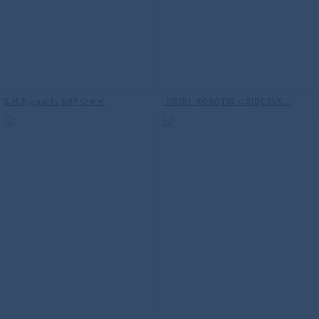
S.H.Figuarts SHY シャイ
【再販】ROBOT魂 ＜SIDE EVA...
S.H.Figuarts（真骨彫製法） 仮面ライダ
ーW サイクロンジョーカー 風都探偵アニ
メ化記念