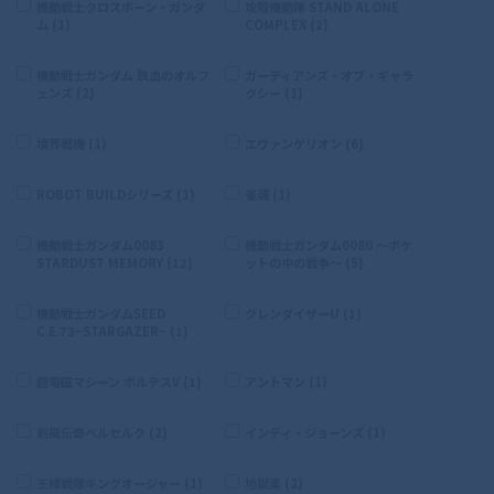
機動戦士クロスボーン・ガンダ
攻殻機動隊 STAND ALONE
ム (1)
COMPLEX (2)
機動戦士ガンダム 鉄血のオルフ
ガーディアンズ・オブ・ギャラ
ェンズ (2)
クシー (1)
境界戦機 (1)
エヴァンゲリオン (6)
ROBOT BUILDシリーズ (1)
雀魂 (1)
機動戦士ガンダム0083
機動戦士ガンダム0080 〜ポケ
STARDUST MEMORY (12)
ットの中の戦争〜 (5)
機動戦士ガンダムSEED
グレンダイザーU (1)
C.E.73−STARGAZER− (1)
超電磁マシーン ボルテスV (1)
アントマン (1)
剣風伝奇ベルセルク (2)
インディ・ジョーンズ (1)
王様戦隊キングオージャー (1)
地獄楽 (2)