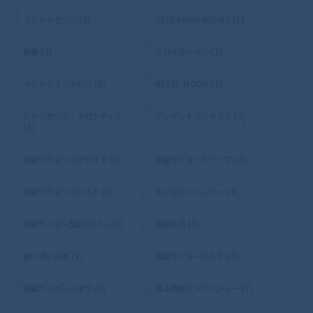
ウルトラセブン (1)
ULTRAMAN:RISING (1)
鉄拳 (2)
スパイダーマン (1)
ウルトラマンタロウ (2)
REBEL MOON (3)
シャングリラ・フロンティア
アンデッドアンラック (2)
(1)
仮面ライダーエグゼイド (2)
仮面ライダードライブ (2)
仮面ライダーゴースト (2)
モンスターハンター (4)
仮面ライダー鎧武/ガイム (3)
鬼滅の刃 (5)
幽☆遊☆白書 (1)
仮面ライダービルド (3)
仮面ライダージオウ (3)
爆上戦隊ブンブンジャー (1)