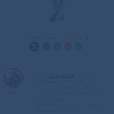
あなたからこの記事をシェアしてください
本日の「
フィギュア’s東京
」からのご紹介
「
S.H.Figuarts SHY スピリッツ
」でし
た。「フィギュア's東京」では、様々なコン
テンツを通じて皆さまのフィギュア探しを
admin
サポートいたします。
下記の
#タグキーワード
からも、新たな作品
の発見を願っております。