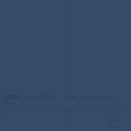
S.H.Figuarts（真骨彫製法） 海賊戦隊ゴ
【BOX販売】ナンシー 幻の博物館
Figuarts mini アーニャ・フ...
ーカイジャー ゴーカイレッド
（1B...