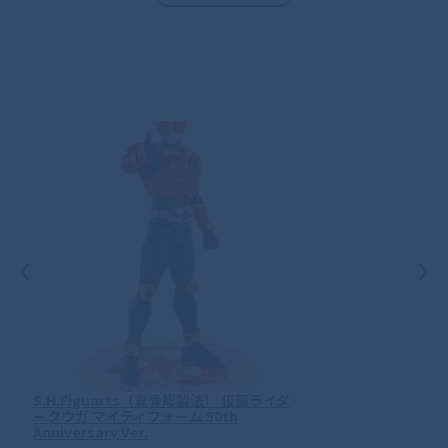
‹
›
S.H.Figuarts（真骨彫製法） 仮面ライダ
ークウガ マイティフォーム 50th
Anniversary Ver.