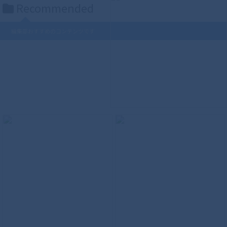
Recommended
編集部おすすめのコンテンツです
S.H.Figuarts（真骨彫製法） ウルトラマ
ンティガ パワータイプ