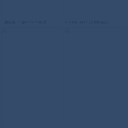
【再販版】Figuarts mini 美...
S.H.Figuarts（真骨彫製法） ...
【再販】S.H.Figuarts（真骨彫製法） ウ
ルトラマン