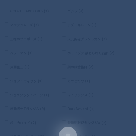
GODZILLAvs.KONG (2)
ゴジラ (3)
アベンジャーズ (2)
アズールレーン (1)
王様のプロポーズ (1)
天元突破グレンラガン (2)
バットマン (3)
ホライゾン 禁じられた西部 (2)
東亜重工 (1)
鋼の錬金術師 (2)
ジョン・ウィック (4)
カラビヤウ (1)
ジュラシック・パーク (1)
マトリックス (1)
機動戦士Zガンダム (9)
DarkAdvent (1)
ボーカロイド (2)
新機動戦記ガンダムW (2)