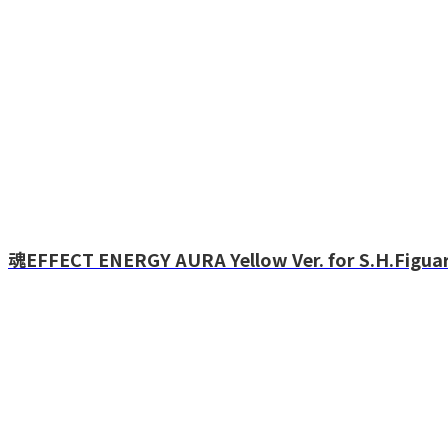
魂EFFECT ENERGY AURA Yellow Ver. for S.H.Figua