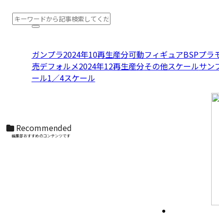
ガンプラ
2024年10再生産分
可動フィギュア
BSPプラ
売
デフォルメ
2024年12再生産分
その他スケール
サン
ール
1／4スケール
S.H.Figuarts（真骨彫製法） 仮面ライダーディ
ケイド 50th Anniversary Ver.
Recommended
編集部おすすめのコンテンツです