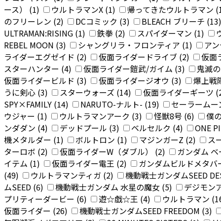
ース） (1)
ウルトラマンX (1)
帰ってきたウルトラマン (
のフリーレン (2)
DCコミック (3)
BLEACH ブリーチ (13
ULTRAMAN:RISING (1)
鉄拳 (2)
スパイダーマン (1)
REBEL MOON (3)
シャングリラ・フロンティア (1)
アン
ライダーエグゼイド (2)
仮面ライダードライブ (2)
仮面
スターハンター (4)
仮面ライダー鎧武/ガイム (3)
鬼滅の刃
仮面ライダービルド (3)
仮面ライダージオウ (3)
爆上戦隊
うに剣心 (3)
スターウォーズ (14)
仮面ライダーギーツ (
SPY×FAMILY (14)
NARUTO-ナルト- (19)
セーラームーン
ウジャー (1)
ウルトラマンアーク (3)
怪獣8号 (6)
僕の
ンダダン (4)
デッドプール (3)
ベルセルク (4)
ONE P
機メタルダー (1)
ボルトロン (1)
マジンガーZ (2)
スー
ターロボ (2)
仮面ライダーW（ダブル） (2)
ガンダム 
イテム (1)
仮面ライダー電王 (2)
ガンダムビルドメタバース
(49)
ウルトラマンティガ (2)
機動戦士ガンダムSEED DEST
ムSEED (6)
機動戦士ガンダム 水星の魔女 (5)
デジモンア
プリティーダービー (6)
遊☆戯☆王 (4)
ウルトラマン (1
仮面ライダー (26)
機動戦士ガンダムSEED FREEDOM (3)