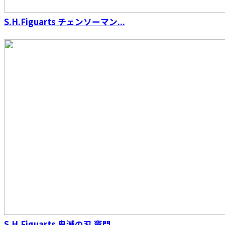
S.H.Figuarts チェンソーマン...
S.H.Figuarts（真骨彫製法） ウルトラマンダイ
ナ フラッシュタイプ
S.H.Figuarts 鬼滅の刃 竈門...