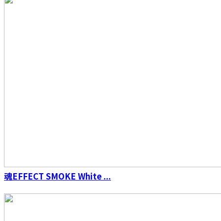
ROBOT魂 ＜SIDE MS＞ 機動戦士ガンダム 連邦
軍武器セット ver. A.N.I.M.E.
魂EFFECT SMOKE White ...