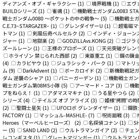
ディアンズ・オブ・ギャラクシー (1)
境界戦機 (1)
エヴァ
BUILDシリーズ (1)
雀魂 (1)
機動戦士ガンダム0083 STARD
戦士ガンダム0080 〜ポケットの中の戦争〜 (5)
機動戦士ガ
C.E.73−STARGAZER− (1)
グレンダイザーU (1)
超電磁マシ
トマン (1)
剣風伝奇ベルセルク (2)
インディ・ジョーンズ 
ジャー (1)
地獄楽 (2)
GODZILLAvs.KONG (2)
ゴジラ (
ズールレーン (1)
王様のプロポーズ (1)
天元突破グレンラ
ホライゾン 禁じられた西部 (2)
東亜重工 (1)
鋼の錬金
(4)
カラビヤウ (1)
ジュラシック・パーク (1)
マトリッ
ム (9)
DarkAdvent (1)
ボーカロイド (2)
新機動戦記ガン
ダム 逆襲のシャア (1)
バニーガーデン (1)
機動戦士ガンダム
戦士ガンダム第08MS小隊 (5)
アーマード・コア (3)
機動
プをねらえ！ (1)
アダマスマキナ (1)
うる星やつら (2)
シリーズ (4)
テイルズ オブ アライズ (3)
姫様‘拷問’の時間
(2)
聖闘士星矢 (1)
UFOロボ グレンダイザー (1)
鋼鉄
FACTORY (1)
マッシュル-MASHLE- (7)
呪術廻戦 (3)
Heroes（マーベルヒーローズ） (2)
名探偵コナン (1)
SH
ー (5)
SAND LAND (2)
ウルトラマンガイア (2)
チェン
レコンギスタ (1)
グレートマジンガー (1)
ウルトラマンレ