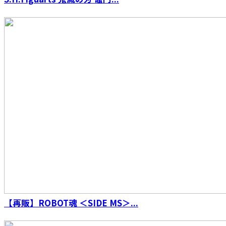
S.H.Figuarts（真骨彫製法） 海賊戦隊ゴーカイ
ジャー ゴーカイレッド
S.H.Figuarts （真骨彫製法） 仮面ライダーファ
【再販】ROBOT魂 ＜SIDE MS＞...
イズ