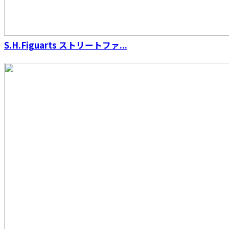
S.H.Figuarts ストリートファ...
S.H.Figuarts（真骨彫製法） 仮面ライダーウィ
ザード フレイムスタイル 10th Anniversary
Ver.