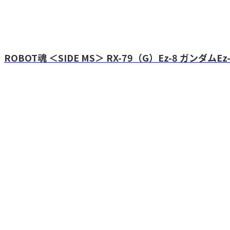
ROBOT魂 ＜SIDE MS＞ RX-79（G）Ez-8 ガンダムEz-8 ver