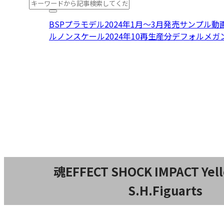
BSPプラモデル2024年1月〜3月発売
サンプル動
ル
ノンスケール
2024年10再生産分
デフォルメ
ガ
魂EFFECT SHOCK IMPACT Yello
S.H.Figuarts