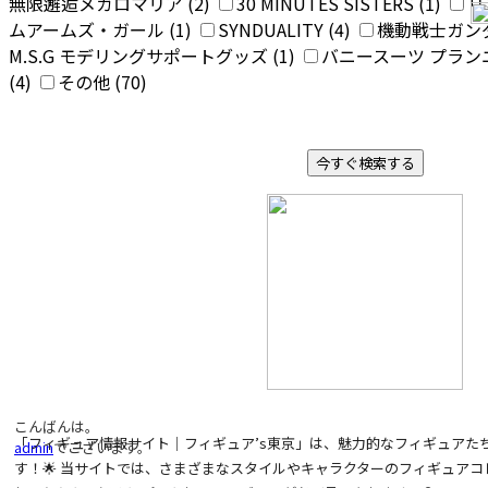
無限邂逅メガロマリア (2)
30 MINUTES SISTERS (1)
リ
ムアームズ・ガール (1)
SYNDUALITY (4)
機動戦士ガンダ
M.S.G モデリングサポートグッズ (1)
バニースーツ プランニ
(4)
その他 (70)
こんばんは。
「フィギュア情報サイト｜フィギュア’s東京」は、魅力的なフィギュアた
admin
でございます。
す！🌟 当サイトでは、さまざまなスタイルやキャラクターのフィギュア