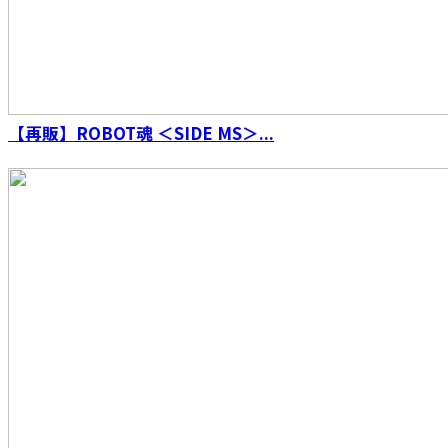
【再販】ROBOT魂 ＜SIDE MS＞...
【再販】S.H.Figuarts（真骨彫製法） ウルトラ
マン