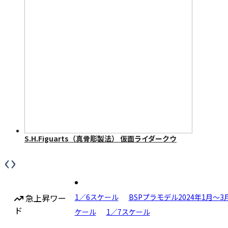
S.H.Figuarts（真骨彫製法） 仮面ライダークウ
ガ マイティフォーム 50th Anniversary Ver.
‹
›
急上昇ワー
1／6スケール
BSPプラモデル2024年1月〜3
ド
ケール
1／7スケール