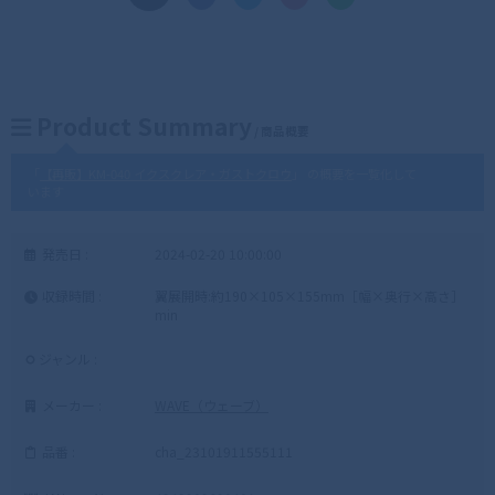
Product Summary
/ 商品概要
「
【再販】KM-040 イクスクレア・ガストクロウ
」 の概要を一覧化して
います
発売日 :
2024-02-20 10:00:00
収録時間 :
翼展開時:約190×105×155mm［幅×奥行×高さ］
min
ジャンル :
メーカー :
WAVE（ウェーブ）
品番 :
cha_23101911555111