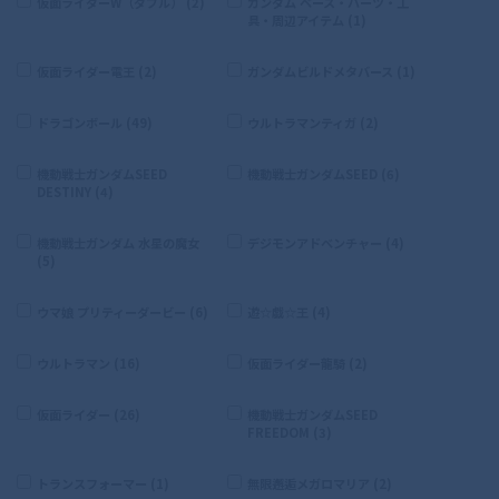
仮面ライダーW（ダブル） (2)
ガンダム ベース・パーツ・工
具・周辺アイテム (1)
仮面ライダー電王 (2)
ガンダムビルドメタバース (1)
ドラゴンボール (49)
ウルトラマンティガ (2)
機動戦士ガンダムSEED
機動戦士ガンダムSEED (6)
DESTINY (4)
機動戦士ガンダム 水星の魔女
デジモンアドベンチャー (4)
(5)
ウマ娘 プリティーダービー (6)
遊☆戯☆王 (4)
ウルトラマン (16)
仮面ライダー龍騎 (2)
仮面ライダー (26)
機動戦士ガンダムSEED
FREEDOM (3)
トランスフォーマー (1)
無限邂逅メガロマリア (2)