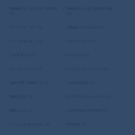
機動戦士ガンダムTHE ORIGIN
機動戦士ガンダム第08MS小隊
(1)
(5)
アーマード・コア (3)
機動戦士ガンダムUC (1)
トップをねらえ！ (1)
アダマスマキナ (1)
うる星やつら (2)
ドラえもん (3)
ガンダムシリーズ (4)
テイルズ オブ アライズ (3)
姫様‘拷問’の時間です (2)
2.5次元の誘惑 (2)
聖闘士星矢 (1)
UFOロボ グレンダイザー (1)
鋼鉄ジーグ (1)
NANKOKU FACTORY (1)
マッシュル-MASHLE- (7)
呪術廻戦 (3)