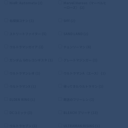
NieR: Automata (2)
Marvel Heroes（マーベルヒ
ーローズ） (2)
名探偵コナン (1)
SHY (2)
ストリートファイター (5)
SAND LAND (2)
ウルトラマンガイア (2)
チェンソーマン (6)
ガンダム Gのレコンギスタ (1)
グレートマジンガー (1)
ウルトラマンレオ (1)
ウルトラマンA（エース） (1)
ウルトラマンX (1)
帰ってきたウルトラマン (1)
ELDEN RING (1)
葬送のフリーレン (2)
DCコミック (3)
BLEACH ブリーチ (13)
ウルトラセブン (1)
ULTRAMAN:RISING (1)