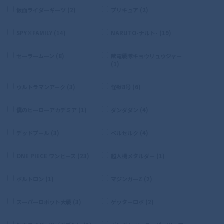
仮面ライダーギーツ (2)
プリキュア (2)
SPY×FAMILY (14)
NARUTO-ナルト- (19)
セーラームーン (8)
獣電戦隊キョウリュウジャー
(1)
ウルトラマンアーク (3)
怪獣8号 (6)
僕のヒーローアカデミア (1)
ダンダダン (4)
デッドプール (3)
ベルセルク (4)
ONE PIECE ワンピース (23)
超人機メタルダー (1)
ボルトロン (1)
マジンガーZ (2)
スーパーロボット大戦 (3)
ゲッターロボ (2)