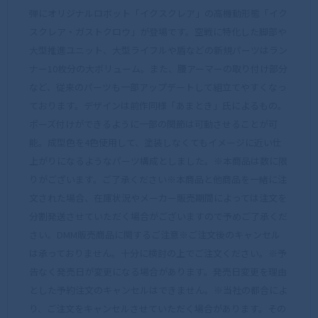
弾にオリジナルロボット「イクスクレア」の高機動形態「イク
スクレア・ガストクロウ」が登場です。空戦に特化した脚部や
大型推進ユニット、大型ライフルや盾などの新規パーツはラン
ナー10枚分の大ボリューム。また、腰アーマーの取り付け部分
など、従来のパーツも一部アップデートして組立てやすくなっ
ております。デザインは前作同様「あまとき」氏によるもの。
ポーズ付けができるように一部の関節は可動させることが可
能。成型色を4色使用して、塗装しなくてもイメージに近い仕
上がりになるようなパーツ構成としました。※本商品は数に限
りがございます。ご了承ください※本商品と他商品を一緒に注
文された場合、在庫状況やメーカー販売期間によっては注文を
分割発送させていただく場合がございますので予めご了承くだ
さい。DMM販売商品に関するご注意※ご注文後のキャンセル
は承っておりません。十分に検討の上でご注文ください。※予
告なく発売日が変更になる場合があります。発売日変更を理由
とした予約注文のキャンセルはできません。※当社の都合によ
り、ご注文をキャンセルさせていただく場合があります。その