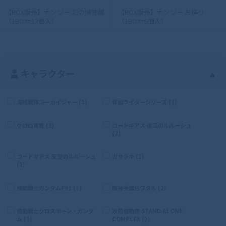
【BOX販売】ナンシー 幻の博物館
【BOX販売】ナンシー お座り
（1BOX=12個入）
（1BOX=6個入）
キャラクター
▲
海賊戦隊ゴーカイジャー (1)
仮面ライダーシリーズ (1)
ケロロ軍曹 (2)
コードギアス 復活のルルーシュ
(2)
コードギアス 反逆のルルーシュ
ガサラキ (1)
(1)
機動戦士ガンダムF91 (1)
魔神英雄伝ワタル (2)
機動戦士クロスボーン・ガンダ
攻殻機動隊 STAND ALONE
ム (1)
COMPLEX (2)