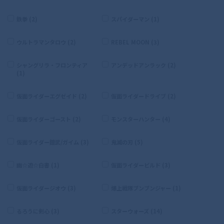
鉄拳 (2)
スパイダーマン (1)
ウルトラマンタロウ (2)
REBEL MOON (3)
シャングリラ・フロンティア
アンデッドアンラック (2)
(1)
仮面ライダーエグゼイド (2)
仮面ライダードライブ (2)
仮面ライダーゴースト (2)
モンスターハンター (4)
仮面ライダー鎧武/ガイム (3)
鬼滅の刃 (5)
幽☆遊☆白書 (1)
仮面ライダービルド (3)
仮面ライダージオウ (3)
爆上戦隊ブンブンジャー (1)
るろうに剣心 (3)
スターウォーズ (14)