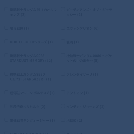
機動戦士ガンダム 鉄血のオルフ
ガーディアンズ・オブ・ギャラ
ェンズ (2)
クシー (1)
境界戦機 (1)
エヴァンゲリオン (6)
ROBOT BUILDシリーズ (1)
雀魂 (1)
機動戦士ガンダム0083
機動戦士ガンダム0080 〜ポケ
STARDUST MEMORY (12)
ットの中の戦争〜 (5)
機動戦士ガンダムSEED
グレンダイザーU (1)
C.E.73−STARGAZER− (1)
超電磁マシーン ボルテスV (1)
アントマン (1)
剣風伝奇ベルセルク (2)
インディ・ジョーンズ (1)
王様戦隊キングオージャー (1)
地獄楽 (2)
GODZILLAvs.KONG (2)
ゴジラ (3)